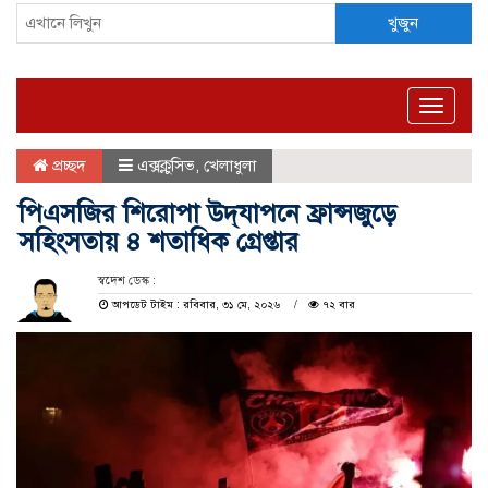
খুজুন
Toggle
naviga
প্রচ্ছদ
এক্সক্লুসিভ
,
খেলাধুলা
পিএসজির শিরোপা উদ্‌যাপনে ফ্রান্সজুড়ে
সহিংসতায় ৪ শতাধিক গ্রেপ্তার
স্বদেশ ডেস্ক :
আপডেট টাইম : রবিবার, ৩১ মে, ২০২৬
৭২ বার