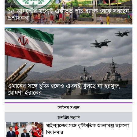
১৫ আগস্টের মধ্যেই একীভূত পাঁচ ব্যাংক থেকে সরছেন
প্রশাসকরা
ওমানের সঙ্গে চুক্তি হলেও এখনই খুলছে না হরমুজ,
ঘোষণা ইরানের
সর্বশেষ সংবাদ
জনপ্রিয় সংবাদ
থাইল্যান্ডের সঙ্গে কূটনৈতিক অচলাবস্থা ভাঙলো
মিয়ানমার