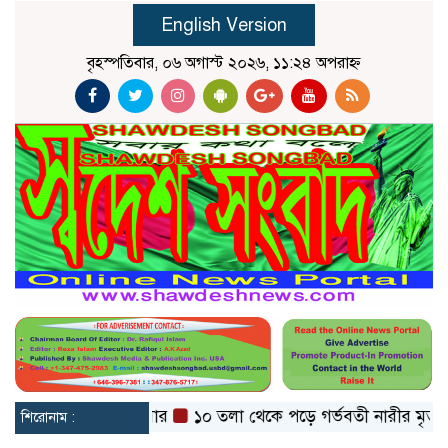
English Version
বৃহস্পতিবার, ০৬ অগাস্ট ২০২৬, ১১:২৪ অপরাহ্ন
স্থা ভাঙলো মিয়ানমার
১০ তলা থেকে পড়ে গর্ভবতী নারীর মৃত্যু, অল
শিরোনাম :