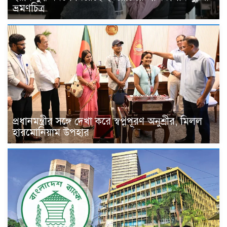
ভ্রমণচিত্র
প্রধানমন্ত্রীর সঙ্গে দেখা করে স্বপ্নপূরণ অনুশ্রীর, মিলল
হারমোনিয়াম উপহার