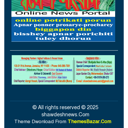
আগস্টের প্রথম ৫ দিনে রেমিট্যান্স এলো ৬০
কোটি ২০ লাখ ডলার
থাইল্যান্ডের সঙ্গে কূটনৈতিক অচলাবস্থা ভাঙলো
মিয়ানমার
সচিবালয়ে জনপ্রশাসন বিষয়ক উপদেষ্টা,
আমলাতান্ত্রিক জটিলতা পরিহার করে দ্রুত
কার্যকর ব্যবস্থা গ্রহণের নির্দেশ
সিলেটে শিশু ধর্ষণচেষ্টা ও হত্যা মামলায় প্রধান
আসামির মৃত্যুদণ্ড
© All rights reserved © 2025
shawdeshnews.Com
Theme Dwonload From
ThemesBazar.Com