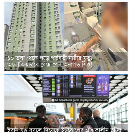
১০ তলা থেকে পড়ে গর্ভবতী নারীর মৃত্যু,
অলৌকিকভাবে বেঁচে গেল অনাগত শিশু!
ইরান যুদ্ধ বদলে দিয়েছে ইউরোপের গ্রীষ্মকালীন ছুটির