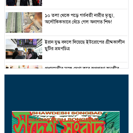
১০ তলা থেকে পড়ে গর্ভবতী নারীর মৃত্যু,
অলৌকিকভাবে বেঁচে গেল অনাগত শিশু!
ইরান যুদ্ধ বদলে দিয়েছে ইউরোপের গ্রীষ্মকালীন
ছুটির ভ্রমণচিত্র
প্রধানমন্ত্রীর সঙ্গে দেখা করে স্বপ্নপূরণ অনুশ্রীর,
মিলল হারমোনিয়াম উপহার
১৫ আগস্টের মধ্যেই একীভূত পাঁচ ব্যাংক থেকে
সরছেন প্রশাসকরা
ওমানের সঙ্গে চুক্তি হলেও এখনই খুলছে না
হরমুজ, ঘোষণা ইরানের