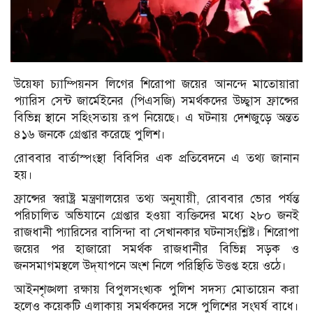
উয়েফা চ্যাম্পিয়নস লিগের শিরোপা জয়ের আনন্দে মাতোয়ারা
প্যারিস সেন্ট জার্মেইনের (পিএসজি) সমর্থকদের উচ্ছ্বাস ফ্রান্সের
বিভিন্ন স্থানে সহিংসতায় রূপ নিয়েছে। এ ঘটনায় দেশজুড়ে অন্তত
৪১৬ জনকে গ্রেপ্তার করেছে পুলিশ।
রোববার বার্তাস্পংস্থা বিবিসির এক প্রতিবেদনে এ তথ্য জানান
হয়।
ফ্রান্সের স্বরাষ্ট্র মন্ত্রণালয়ের তথ্য অনুযায়ী, রোববার ভোর পর্যন্ত
পরিচালিত অভিযানে গ্রেপ্তার হওয়া ব্যক্তিদের মধ্যে ২৮০ জনই
রাজধানী প্যারিসের বাসিন্দা বা সেখানকার ঘটনাসংশ্লিষ্ট। শিরোপা
জয়ের পর হাজারো সমর্থক রাজধানীর বিভিন্ন সড়ক ও
জনসমাগমস্থলে উদ্‌যাপনে অংশ নিলে পরিস্থিতি উত্তপ্ত হয়ে ওঠে।
আইনশৃঙ্খলা রক্ষায় বিপুলসংখ্যক পুলিশ সদস্য মোতায়েন করা
হলেও কয়েকটি এলাকায় সমর্থকদের সঙ্গে পুলিশের সংঘর্ষ বাধে।