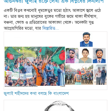
আগুনঝরা জুলাই রক্তে লেখা এক বিপ্লবের দিনলিপি
একটি বিপ্লব কখনোই ধূমকেতুর মতো হঠাৎ আকাশে জ্বলে ওঠে
না। তার জন্ম হয় মানুষের বুকের গভীরে জমে থাকা দীর্ঘশ্বাস,
বঞ্চনা, ক্ষোভ ও প্রতিরোধের আকাঙ্ক্ষা থেকে। অনেকটা সুপ্ত
আগ্নেয়গিরির মতো, যার
বিস্তারিত...
জুলাই শহীদদের কথা বলছে কি বাংলাদেশ