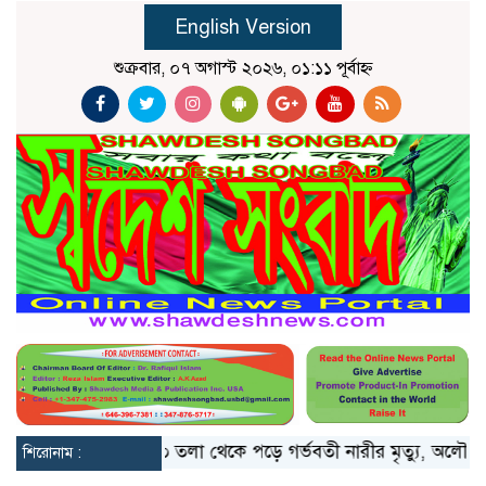
English Version
শুক্রবার, ০৭ অগাস্ট ২০২৬, ০১:১১ পূর্বাহ্ন
ঙলো মিয়ানমার
১০ তলা থেকে পড়ে গর্ভবতী নারীর মৃত্যু, অলৌকিকভাব
শিরোনাম :