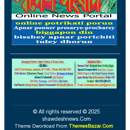
হরমুজ, ঘোষণা ইরানের
আগস্টের প্রথম ৫ দিনে রেমিট্যান্স এলো ৬০
কোটি ২০ লাখ ডলার
থাইল্যান্ডের সঙ্গে কূটনৈতিক অচলাবস্থা ভাঙলো
মিয়ানমার
সচিবালয়ে জনপ্রশাসন বিষয়ক উপদেষ্টা,
আমলাতান্ত্রিক জটিলতা পরিহার করে দ্রুত
কার্যকর ব্যবস্থা গ্রহণের নির্দেশ
সিলেটে শিশু ধর্ষণচেষ্টা ও হত্যা মামলায় প্রধান
আসামির মৃত্যুদণ্ড
© All rights reserved © 2025
shawdeshnews.Com
Theme Dwonload From
ThemesBazar.Com