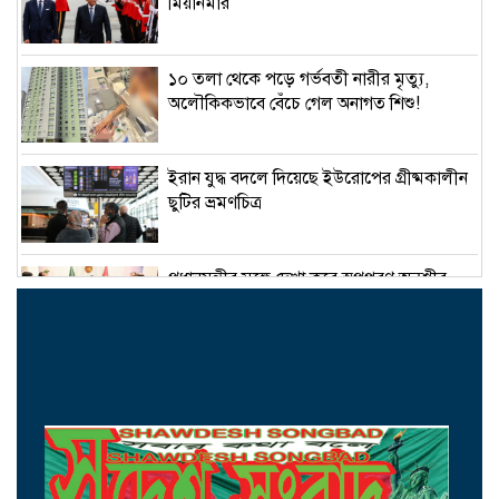
মিয়ানমার
১০ তলা থেকে পড়ে গর্ভবতী নারীর মৃত্যু,
অলৌকিকভাবে বেঁচে গেল অনাগত শিশু!
ইরান যুদ্ধ বদলে দিয়েছে ইউরোপের গ্রীষ্মকালীন
ছুটির ভ্রমণচিত্র
প্রধানমন্ত্রীর সঙ্গে দেখা করে স্বপ্নপূরণ অনুশ্রীর,
মিলল হারমোনিয়াম উপহার
১৫ আগস্টের মধ্যেই একীভূত পাঁচ ব্যাংক থেকে
সরছেন প্রশাসকরা
ওমানের সঙ্গে চুক্তি হলেও এখনই খুলছে না