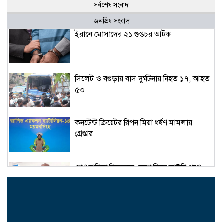
সর্বশেষ সংবাদ
জনপ্রিয় সংবাদ
ইরানে মোসাদের ২১ গুপ্তচর আটক
সিলেট ও বগুড়ায় বাস দুর্ঘটনায় নিহত ১৭, আহত
৫০
কনটেন্ট ক্রিয়েটর রিপন মিয়া ধর্ষণ মামলায়
গ্রেপ্তার
শেখ হাসিনা ডিসেম্বরে দেশে ফিরে আইনি পথে
হাঁটুক-আইনমন্ত্রী
নিরাপত্তা পেলে আনন্দের সঙ্গেই দেশে ফিরব: