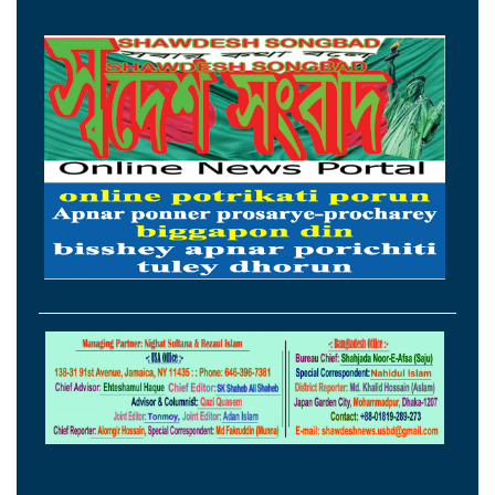
রয়টার্সকে সাকিব
মন্ত্রীদের ১০, এমপিদের ৫ লাখ টাকা বেতন চান
নুর
২৩তম রাষ্ট্রপতি হিসেবে আলোচনায় যারা
হামের উপসর্গে ৩ শিশুর মৃত্যু, আক্রান্ত ১২১৮
ছুটির দিনে সড়ক দুর্ঘটনায় দুই জেলায় প্রাণ
হারালেন ১৫ জন
থাইল্যান্ডের সঙ্গে কূটনৈতিক অচলাবস্থা ভাঙলো