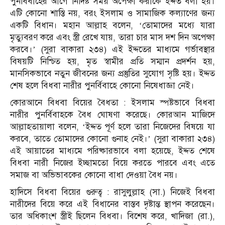
পুনর্বিবাহের আগে নির্দিষ্ট সময় অপেক্ষা করাকে ইদ্দত বলা হয়।
এটি কোনো শাস্তি নয়, বরং ইসলাম ও সামাজিক কল্যাণের জন্য
একটি বিধান। মহান আল্লাহ বলেন, ‘তোমাদের মধ্যে যারা
মৃত্যুবরণ করে এবং স্ত্রী রেখে যায়, তারা চার মাস দশ দিন অপেক্ষা
করবে।’ (সুরা বাকারা ২৩৪) এই ইদ্দতের মাধ্যমে গর্ভাবস্থার
বিষয়টি নিশ্চিত হয়, মৃত স্বামীর প্রতি সম্মান প্রদর্শন হয়,
মানসিকভাবে নতুন জীবনের জন্য প্রস্তুতির সুযোগ সৃষ্টি হয়। ইদ্দত
শেষ হলে বিধবা নারীর পুনর্বিবাহে কোনো নিষেধাজ্ঞা নেই।
কোরআনে বিধবা বিয়ের বৈধতা : ইসলাম স্পষ্টভাবে বিধবা
নারীর পুনর্বিবাহকে বৈধ ঘোষণা করেছে। কোরআন মাজিদে
আল্লাহতায়ালা বলেন, ‘ইদ্দত পূর্ণ হলে তারা নিজেদের বিষয়ে যা
করবে, তাতে তোমাদের কোনো গুনাহ নেই।’ (সুরা বাকারা ২৩৪)
এই আয়াতের মাধ্যমে পরিষ্কারভাবে বলা হয়েছে, ইদ্দত শেষে
বিধবা নারী নিজের ইচ্ছামতো বিয়ে করতে পারবে এবং এতে
সমাজ বা অভিভাবকের কোনো বাধা দেওয়া বৈধ নয়।
হাদিসে বিধবা বিয়ের গুরুত্ব : রাসুলুল্লাহ (সা.) নিজেই বিধবা
নারীদের বিয়ে করে এই বিধানের বাস্তব দৃষ্টান্ত স্থাপন করেছেন।
তার অধিকাংশ স্ত্রীই ছিলেন বিধবা। বিশেষ করে, খাদিজা (রা.),