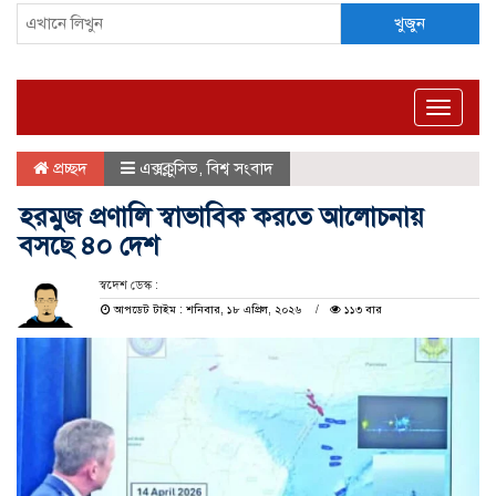
খুজুন
Toggle
naviga
প্রচ্ছদ
এক্সক্লুসিভ
,
বিশ্ব সংবাদ
হরমুজ প্রণালি স্বাভাবিক করতে আলোচনায়
বসছে ৪০ দেশ
স্বদেশ ডেস্ক :
আপডেট টাইম : শনিবার, ১৮ এপ্রিল, ২০২৬
১১৩ বার