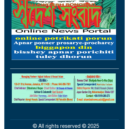
আজ আন্তর্জাতিক আদিবাসী দিবস
ইরান-ওমান সমঝোতা প্রায় চূড়ান্ত
আজ চট্টগ্রাম ও কক্সবাজারে যাচ্ছেন প্রধানমন্ত্রী
তরুণরা নেতৃত্ব দিলে প্রযুক্তিনির্ভর উন্নয়ন টেকসই
হবে: তথ্যপ্রযুক্তিমন্ত্রী
একটি চক্র জ্বালানি খাতকে অস্থিতিশীল করার
জন্য সক্রিয়: প্রধানমন্ত্রী
© All rights reserved © 2025