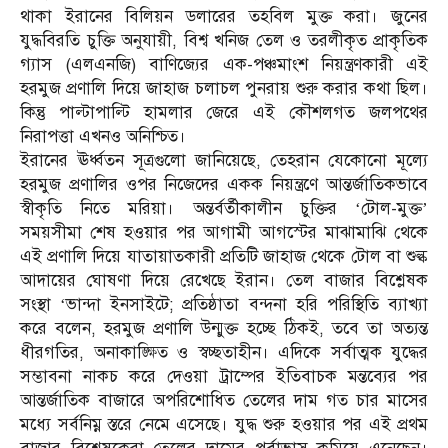
থাকা ইরানের বিলিয়ন ডলারের তহবিল মুক্ত করা। জুনের
যুদ্ধবিরতি চুক্তি অনুযায়ী, বিশ্ব খনিজ তেল ও তরলীকৃত প্রাকৃতিক
গ্যাস (এলএনজি) বাণিজ্যের এক-পঞ্চমাংশ নিয়ন্ত্রণকারী এই
হরমুজ প্রণালি দিয়ে জাহাজ চলাচল পুনরায় শুরু করার কথা ছিল।
কিন্তু পাল্টাপাল্টি হামলার জেরে এই কৌশলগত জলপথের
নিরাপত্তা এখনও অনিশ্চিত।
ইরানের ঊর্ধ্বতন সূত্রগুলো জানিয়েছে, তেহরান যেকোনো মূল্যে
হরমুজ প্রণালির ওপর নিজেদের একক নিয়ন্ত্রণে আন্তর্জাতিকভাবে
স্বীকৃতি নিতে মরিয়া। অন্তর্বর্তীকালীন চুক্তির ‘টোল-মুক্ত’
সময়সীমা শেষ হওয়ার পর আগামী আগস্টের মাঝামাঝি থেকে
এই প্রণালি দিয়ে যাতায়াতকারী প্রতিটি জাহাজ থেকে টোল বা শুল্ক
আদায়ের ঘোষণা দিয়ে রেখেছে ইরান। তেল বাজার বিশ্লেষক
সংস্থা ‘ভান্দা ইনসাইটে; প্রতিষ্ঠাতা বন্দনা হরি পরিস্থিতি ব্যাখ্যা
করে বলেন, হরমুজ প্রণালি উন্মুক্ত হচ্ছে ঠিকই, তবে তা অত্যন্ত
ধীরগতির, অনাকাঙ্ক্ষিত ও স্বচ্ছতাহীন। এদিকে সর্বাত্মক যুদ্ধের
সম্ভাবনা নাকচ করে দেওয়া ট্রাম্পের ইতিবাচক মন্তব্যের পর
আন্তর্জাতিক বাজারে অপরিশোধিত তেলের দাম গত চার মাসের
মধ্যে সর্বনিম্ন স্তরে নেমে এসেছে। যুদ্ধ শুরু হওয়ার পর এই প্রথম