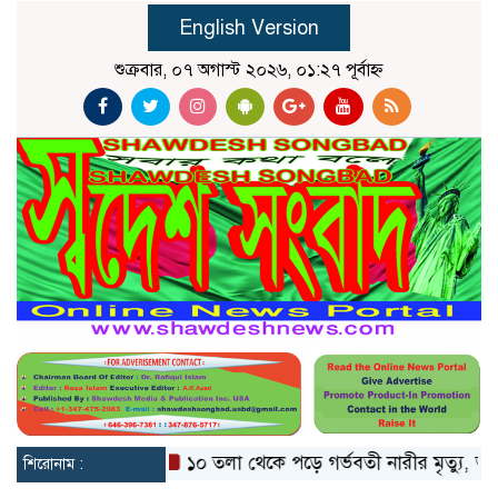
English Version
শুক্রবার, ০৭ অগাস্ট ২০২৬, ০১:২৭ পূর্বাহ্ন
 ভাঙলো মিয়ানমার
১০ তলা থেকে পড়ে গর্ভবতী নারীর মৃত্যু, অলৌকিক
শিরোনাম :