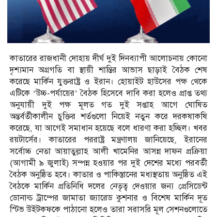
কাতারের রাজধানী দোহায় দীর্ঘ দুই দিনব্যাপী আলোচনায় কোনো
দৃশ্যমান অগ্রগতি বা স্থায়ী শান্তির আভাস ছাড়াই বৈঠক শেষ
করেছে মার্কিন যুক্তরাষ্ট্র ও ইরান। হোয়াইট হাউসের পক্ষ থেকে
এটিকে ‘উচ্চ-পর্যায়ের’ বৈঠক হিসেবে দাবি করা হলেও প্রাপ্ত তথ্য
অনুযায়ী দুই পক্ষ মূলত গত দুই সপ্তাহ আগে ঘোষিত
অন্তর্বর্তীকালীন চুক্তির শর্তগুলো নিয়েই নতুন করে দরকষাকষি
করেছে, যা আগেই সমাধান হয়েছে বলে ধারণা করা হচ্ছিল। খবর
রয়টার্সের। কাতারের পররাষ্ট্র মন্ত্রণালয় জানিয়েছে, ইরানের
সর্বোচ্চ নেতা আয়াতুল্লাহ আলী খামেনির আসন্ন দাফন প্রক্রিয়া
(আগামী ৯ জুলাই) সম্পন্ন হওয়ার পর দুই দেশের মধ্যে পরবর্তী
বৈঠক অনুষ্ঠিত হবে। কাতার ও পাকিস্তানের মধ্যস্থতায় অনুষ্ঠিত এই
বৈঠকে মার্কিন প্রতিনিধি দলের নেতৃত্ব দেওয়ার জন্য প্রেসিডেন্ট
ডোনাল্ড ট্রাম্পের জামাতা জ্যারেড কুশনার ও বিশেষ মার্কিন দূত
স্টিভ উইটকফকে পাঠানো হলেও তারা সরাসরি মূল সেশনগুলোতে