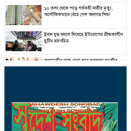
১০ তলা থেকে পড়ে গর্ভবতী নারীর মৃত্যু,
অলৌকিকভাবে বেঁচে গেল অনাগত শিশু!
ইরান যুদ্ধ বদলে দিয়েছে ইউরোপের গ্রীষ্মকালীন
ছুটির ভ্রমণচিত্র
প্রধানমন্ত্রীর সঙ্গে দেখা করে স্বপ্নপূরণ অনুশ্রীর,
মিলল হারমোনিয়াম উপহার
১৫ আগস্টের মধ্যেই একীভূত পাঁচ ব্যাংক থেকে
সরছেন প্রশাসকরা
ওমানের সঙ্গে চুক্তি হলেও এখনই খুলছে না
হরমুজ, ঘোষণা ইরানের