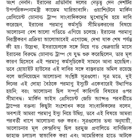
অংশ নেননি। ইরানের প্রতিনিধি দলের নেতৃত্ব দেন দেশটির
উপপরিকল্পনামন্ত্রী কাজেম ঘারিভাবাদি। ওয়াশিংটনে মার্কিন
প্রেসিডেন্ট ডোনাল্ড ট্রাম্প সাংবাদিকদের মুখোমুখি হয়ে দাবি
করেছেন, ইরানের পরমাণু কর্মসূচি সীমিতকরণের বিষয়ে
আলোচনা বেশ ভালো গতিতে এগিয়ে চলেছে। ইরানের পরমাণু
নিরস্ত্রীকরণ প্রক্রিয়া ভালোভাবেই এগোচ্ছে, দেখা যাক শেষ পর্যন্ত
কী হয়। উল্লেখ্য, ইসরায়েলকে সঙ্গে নিয়ে গত ফেব্রুয়ারি মাসে
ইরানের বিরুদ্ধে ডোনাল্ড ট্রাম্প যে যুদ্ধ শুরু করেছিলেন, তার মূল
কারণ হিসেবে এই পরমাণু কর্মসূচিকেই সামনে আনা হয়েছিল।
তবে হোয়াইট হাউসের এই দাবির সঙ্গে বাস্তবতার অমিল রয়েছে
বলে জানিয়েছেন আলোচনা সংশ্লিষ্ট সূত্রগুলো। সূত্র মতে, দুই
দিনের এই দোহা বৈঠকে পরমাণু ইস্যুটি একেবারেই উত্থাপিত
হয়নি; বরং আলোচনা ছিল সম্পূর্ণ কারিগরি বিষয়ের ওপর
সীমাবদ্ধ। মার্কিন ভাইস প্রেসিডেন্ট জেডি ভ্যান্সও পরবর্তীতে
ট্রাম্পের বক্তব্য কিছুটা সংশোধন করে সাংবাদিকদের বলেন,
অবশ্যই আমরা পরমাণু ইস্যু নিয়ে উদ্বিগ্ন, তবে এই বিষয়ে আমরা
পরবর্তী ধাপে আলোচনা শুরু করব। সূত্রগুলোর তথ্য অনুযায়ী,
আলোচনার মূল কেন্দ্রবিন্দু ছিল হরমুজ প্রণালিতে বাণিজ্যিক
জাহাজ চলাচল স্বাভাবিক করা এবং আমেরিকার হাতে আটকে