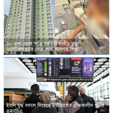
১০ তলা থেকে পড়ে গর্ভবতী নারীর মৃত্যু,
অলৌকিকভাবে বেঁচে গেল অনাগত শিশু!
ইরান যুদ্ধ বদলে দিয়েছে ইউরোপের গ্রীষ্মকালীন ছুটির
ভ্রমণচিত্র