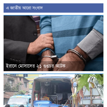
এ জাতীয় আরো সংবাদ
ইরানে মোসাদের ২১ গুপ্তচর আটক