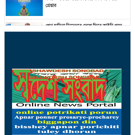
গ্রেপ্তার
শেখ হাসিনা ডিসেম্বরে দেশে ফিরে আইনি পথে
হাঁটুক-আইনমন্ত্রী
নিরাপত্তা পেলে আনন্দের সঙ্গেই দেশে ফিরব:
রয়টার্সকে সাকিব
মন্ত্রীদের ১০, এমপিদের ৫ লাখ টাকা বেতন চান
নুর
২৩তম রাষ্ট্রপতি হিসেবে আলোচনায় যারা
হামের উপসর্গে ৩ শিশুর মৃত্যু, আক্রান্ত ১২১৮