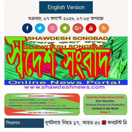
English Version
শুক্রবার, ০৭ অগাস্ট ২০২৬, ০৭:০৫ অপরাহ্ন
েট ও বগুড়ায় বাস দুর্ঘটনায় নিহত ১৭, আহত ৫০
কনটেন্ট ক্রিয়েটর র
শিরোনাম :