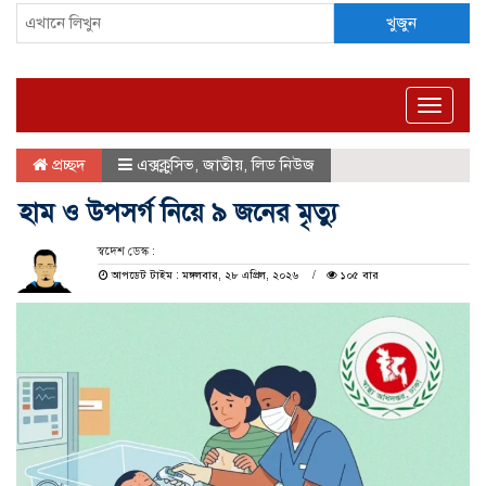
খুজুন
Toggle
naviga
প্রচ্ছদ
এক্সক্লুসিভ
,
জাতীয়
,
লিড নিউজ
হাম ও উপসর্গ নিয়ে ৯ জনের মৃত্যু
স্বদেশ ডেস্ক :
আপডেট টাইম : মঙ্গলবার, ২৮ এপ্রিল, ২০২৬
১০৫ বার