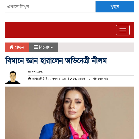
খুজুন
Toggle
naviga
প্রচ্ছদ
বিনোদন
বিমানে জ্ঞান হারালেন অভিনেত্রী নীলম
স্বদেশ ডেস্ক :
আপডেট টাইম : বুধবার, ১০ ডিসেম্বর, ২০২৫
২৩৫ বার