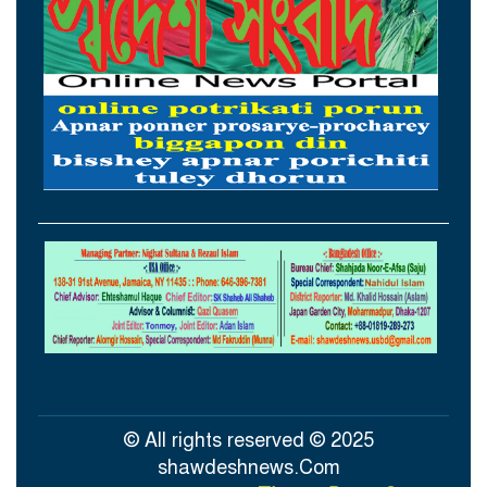
ইরান-ওমান সমঝোতা প্রায় চূড়ান্ত
আজ চট্টগ্রাম ও কক্সবাজারে যাচ্ছেন প্রধানমন্ত্রী
তরুণরা নেতৃত্ব দিলে প্রযুক্তিনির্ভর উন্নয়ন টেকসই
হবে: তথ্যপ্রযুক্তিমন্ত্রী
একটি চক্র জ্বালানি খাতকে অস্থিতিশীল করার
জন্য সক্রিয়: প্রধানমন্ত্রী
© All rights reserved © 2025
shawdeshnews.Com