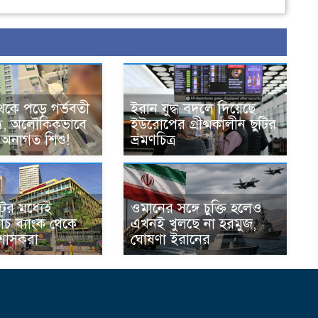
েকে পড়ে গর্ভবতী
ইরান যুদ্ধ বদলে দিয়েছে
্যু, অলৌকিকভাবে
ইউরোপের গ্রীষ্মকালীন ছুটির
 অনাগত শিশু!
ভ্রমণচিত্র
ের মধ্যেই
ওমানের সঙ্গে চুক্তি হলেও
ঁচ ব্যাংক থেকে
এখনই খুলছে না হরমুজ,
রশাসকরা
ঘোষণা ইরানের