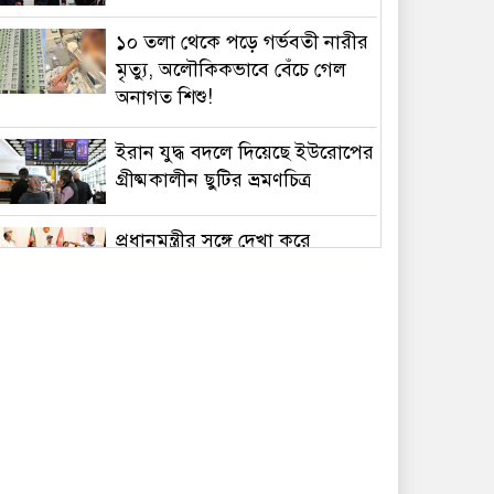
১০ তলা থেকে পড়ে গর্ভবতী নারীর
মৃত্যু, অলৌকিকভাবে বেঁচে গেল
অনাগত শিশু!
ইরান যুদ্ধ বদলে দিয়েছে ইউরোপের
গ্রীষ্মকালীন ছুটির ভ্রমণচিত্র
প্রধানমন্ত্রীর সঙ্গে দেখা করে
স্বপ্নপূরণ অনুশ্রীর, মিলল
হারমোনিয়াম উপহার
১৫ আগস্টের মধ্যেই একীভূত পাঁচ
ব্যাংক থেকে সরছেন প্রশাসকরা
ওমানের সঙ্গে চুক্তি হলেও এখনই
খুলছে না হরমুজ, ঘোষণা ইরানের