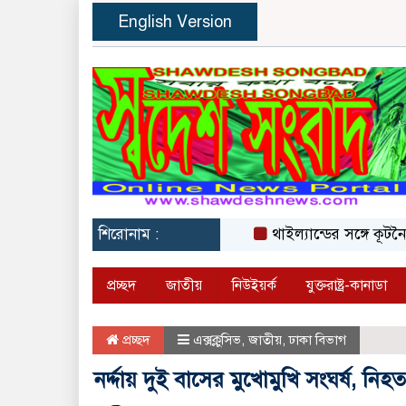
English Version
শিরোনাম :
থাইল্যান্ডের সঙ্গে কূটনৈতিক
প্রচ্ছদ
জাতীয়
নিউইয়র্ক
যুক্তরাষ্ট্র-কানাডা
প্রচ্ছদ
এক্সক্লুসিভ
,
জাতীয়
,
ঢাকা বিভাগ
নর্দ্দায় দুই বাসের মুখোমুখি সংঘর্ষ, নিহ