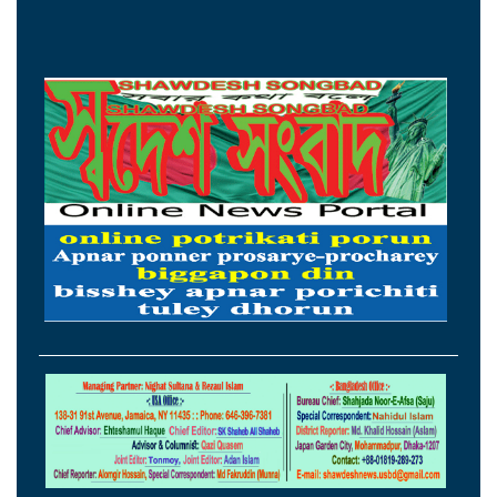
১৫ আগস্টের মধ্যেই একীভূত পাঁচ ব্যাংক থেকে
সরছেন প্রশাসকরা
ওমানের সঙ্গে চুক্তি হলেও এখনই খুলছে না
হরমুজ, ঘোষণা ইরানের
আগস্টের প্রথম ৫ দিনে রেমিট্যান্স এলো ৬০
কোটি ২০ লাখ ডলার
থাইল্যান্ডের সঙ্গে কূটনৈতিক অচলাবস্থা ভাঙলো
মিয়ানমার
সচিবালয়ে জনপ্রশাসন বিষয়ক উপদেষ্টা,
আমলাতান্ত্রিক জটিলতা পরিহার করে দ্রুত
কার্যকর ব্যবস্থা গ্রহণের নির্দেশ