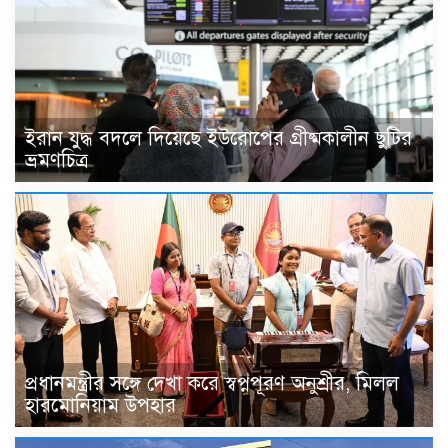
ইরান যুদ্ধ বদলে দিয়েছে ইউরোপের গ্রীষ্মকালীন ছুটির
ভ্রমণচিত্র
প্রধানমন্ত্রীর সঙ্গে দেখা করে স্বপ্নপূরণ অনুশ্রীর, মিলল
হারমোনিয়াম উপহার