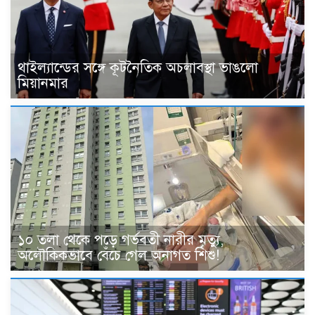
থাইল্যান্ডের সঙ্গে কূটনৈতিক অচলাবস্থা ভাঙলো
মিয়ানমার
১০ তলা থেকে পড়ে গর্ভবতী নারীর মৃত্যু,
অলৌকিকভাবে বেঁচে গেল অনাগত শিশু!