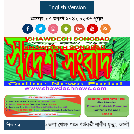
English Version
শুক্রবার, ০৭ অগাস্ট ২০২৬, ০২:৩৬ পূর্বাহ্ন
লো মিয়ানমার
১০ তলা থেকে পড়ে গর্ভবতী নারীর মৃত্যু, অলৌকিকভাবে
শিরোনাম :