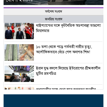
সর্বশেষ সংবাদ
জনপ্রিয় সংবাদ
থাইল্যান্ডের সঙ্গে কূটনৈতিক অচলাবস্থা ভাঙলো
মিয়ানমার
১০ তলা থেকে পড়ে গর্ভবতী নারীর মৃত্যু,
অলৌকিকভাবে বেঁচে গেল অনাগত শিশু!
ইরান যুদ্ধ বদলে দিয়েছে ইউরোপের গ্রীষ্মকালীন
ছুটির ভ্রমণচিত্র
প্রধানমন্ত্রীর সঙ্গে দেখা করে স্বপ্নপূরণ অনুশ্রীর,
মিলল হারমোনিয়াম উপহার