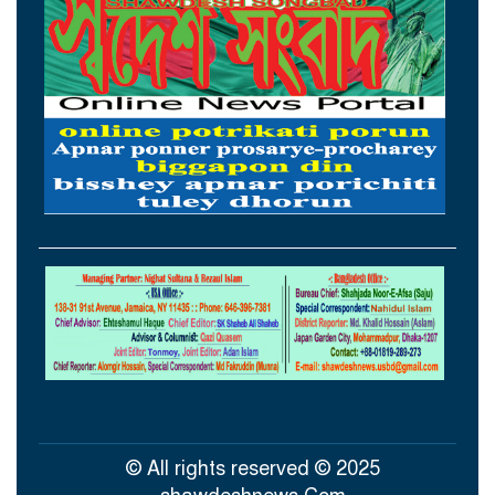
ওমানের সঙ্গে চুক্তি হলেও এখনই খুলছে না
হরমুজ, ঘোষণা ইরানের
আগস্টের প্রথম ৫ দিনে রেমিট্যান্স এলো ৬০
কোটি ২০ লাখ ডলার
থাইল্যান্ডের সঙ্গে কূটনৈতিক অচলাবস্থা ভাঙলো
মিয়ানমার
সচিবালয়ে জনপ্রশাসন বিষয়ক উপদেষ্টা,
আমলাতান্ত্রিক জটিলতা পরিহার করে দ্রুত
কার্যকর ব্যবস্থা গ্রহণের নির্দেশ
সিলেটে শিশু ধর্ষণচেষ্টা ও হত্যা মামলায় প্রধান
আসামির মৃত্যুদণ্ড
© All rights reserved © 2025