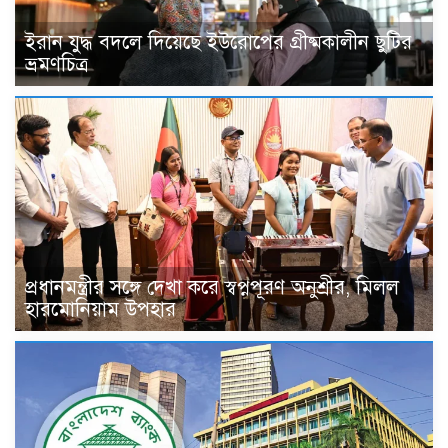
ইরান যুদ্ধ বদলে দিয়েছে ইউরোপের গ্রীষ্মকালীন ছুটির
ভ্রমণচিত্র
প্রধানমন্ত্রীর সঙ্গে দেখা করে স্বপ্নপূরণ অনুশ্রীর, মিলল
হারমোনিয়াম উপহার