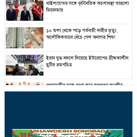
থাইল্যান্ডের সঙ্গে কূটনৈতিক অচলাবস্থা ভাঙলো
মিয়ানমার
১০ তলা থেকে পড়ে গর্ভবতী নারীর মৃত্যু,
অলৌকিকভাবে বেঁচে গেল অনাগত শিশু!
ইরান যুদ্ধ বদলে দিয়েছে ইউরোপের গ্রীষ্মকালীন
ছুটির ভ্রমণচিত্র
প্রধানমন্ত্রীর সঙ্গে দেখা করে স্বপ্নপূরণ অনুশ্রীর,
মিলল হারমোনিয়াম উপহার
১৫ আগস্টের মধ্যেই একীভূত পাঁচ ব্যাংক থেকে
সরছেন প্রশাসকরা