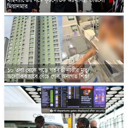
থাইল্যান্ডের সঙ্গে কূটনৈতিক অচলাবস্থা ভাঙলো
মিয়ানমার
১০ তলা থেকে পড়ে গর্ভবতী নারীর মৃত্যু,
অলৌকিকভাবে বেঁচে গেল অনাগত শিশু!