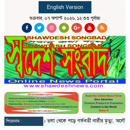
English Version
শুক্রবার, ০৭ অগাস্ট ২০২৬, ১২:৩৩ পূর্বাহ্ন
লো মিয়ানমার
১০ তলা থেকে পড়ে গর্ভবতী নারীর মৃত্যু, অলৌকিকভাবে
শিরোনাম :