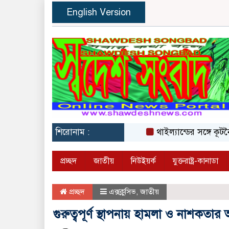
English Version
শিরোনাম :
থাইল্যান্ডের সঙ্গে কূটনৈতিক
প্রচ্ছদ
জাতীয়
নিউইয়র্ক
যুক্তরাষ্ট্র-কানাডা
প্রচ্ছদ
এক্সক্লুসিভ
,
জাতীয়
গুরুত্বপূর্ণ স্থাপনায় হামলা ও নাশকতার