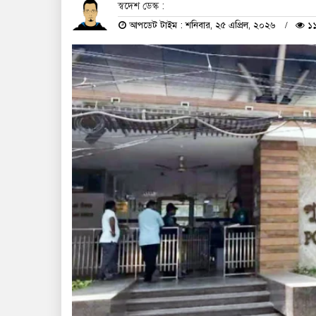
স্বদেশ ডেস্ক :
আপডেট টাইম : শনিবার, ২৫ এপ্রিল, ২০২৬
১১