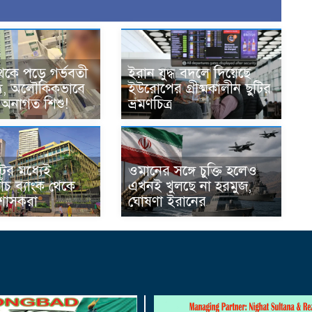
েকে পড়ে গর্ভবতী
ইরান যুদ্ধ বদলে দিয়েছে
্যু, অলৌকিকভাবে
ইউরোপের গ্রীষ্মকালীন ছুটির
 অনাগত শিশু!
ভ্রমণচিত্র
ের মধ্যেই
ওমানের সঙ্গে চুক্তি হলেও
ঁচ ব্যাংক থেকে
এখনই খুলছে না হরমুজ,
রশাসকরা
ঘোষণা ইরানের