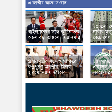
এ জাতীয় আরো সংবাদ
১০ তলা থ
থাইল্যান্ডের সঙ্গে কূটনৈতিক
নারীর মৃত
অচলাবস্থা ভাঙলো মিয়ানমার
বেঁচে গেল
প্রধানমন্ত্রীর সঙ্গে দেখা করে
১৫ আগস্ট
স্বপ্নপূরণ অনুশ্রীর, মিলল
একীভূত পা
হারমোনিয়াম উপহার
সরছেন প্