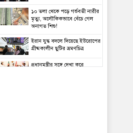
১০ তলা থেকে পড়ে গর্ভবতী নারীর
মৃত্যু, অলৌকিকভাবে বেঁচে গেল
অনাগত শিশু!
ইরান যুদ্ধ বদলে দিয়েছে ইউরোপের
গ্রীষ্মকালীন ছুটির ভ্রমণচিত্র
প্রধানমন্ত্রীর সঙ্গে দেখা করে
স্বপ্নপূরণ অনুশ্রীর, মিলল
হারমোনিয়াম উপহার
১৫ আগস্টের মধ্যেই একীভূত পাঁচ
ব্যাংক থেকে সরছেন প্রশাসকরা
ওমানের সঙ্গে চুক্তি হলেও এখনই
খুলছে না হরমুজ, ঘোষণা ইরানের