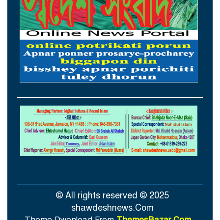
নুর
২৩তম রাষ্ট্রপতি হিসেবে আলোচনায় যারা
হামের উপসর্গে ৩ শিশুর মৃত্যু, আক্রান্ত ১২১৮
ছুটির দিনে সড়ক দুর্ঘটনায় দুই জেলায় প্রাণ
হারালেন ১৫ জন
থাইল্যান্ডের সঙ্গে কূটনৈতিক অচলাবস্থা ভাঙলো
মিয়ানমার
© All rights reserved © 2025
shawdeshnews.Com
Theme Dwonload From
ThemesBazar.Com