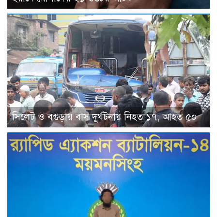
সিলেট ও বগুড়ায় বাস দুর্ঘটনায় নিহত ১৭, আহত ৫০