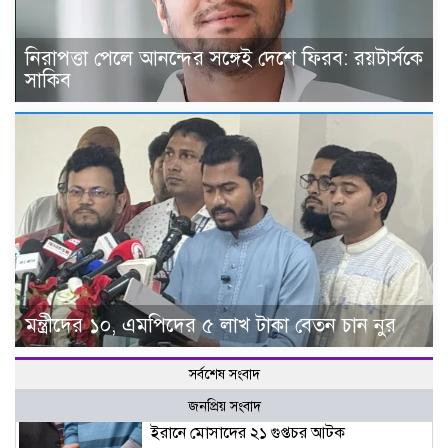
নিরাপত্তা পেলে আনন্দের সঙ্গেই দেশে ফিরব: রয়টার্সকে
সাকিব
মন্ত্রীদের ১০, এমপিদের ৫ লাখ টাকা বেতন চান নুর
সর্বশেষ সংবাদ
জনপ্রিয় সংবাদ
ইরানে মোসাদের ২১ গুপ্তচর আটক