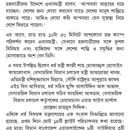
হজযাত্রীদের উদ্দেশে প্রধানমন্ত্রী বলেন, ‘আপনারা আল্লাহর ঘরে
যাচ্ছেন। দেশের জন্য দোয়া করবেন যাতে দেশের মানুষ শান্তিতে
থাকতে পারে। আমিও দোয়া করি আপনারা যেন সুস্বাস্থ্য নিয়ে
দেশে ফিরতে পারেন।’
এর আগে, রাত রাত ১০টা ৫০ মিনিটে আশকোনা হজ ক্যাম্প
পরিদর্শন করেন প্রধানমন্ত্রী। সেখানে হজযাত্রীদের সঙ্গে কুশল
বিনিময় এবং হাজিদের সঙ্গে দেশের শান্তি ও সমৃদ্ধির জন্য
মোনাজাতে অংশ নেন তিনি।
এ সময় উপস্থিত ছিলেন ধর্ম মন্ত্রী কাজী শাহ মোফাজ্জ্বল হোসাইন
কায়কোবাদ, বেসামরিক বিমান চলাচল মন্ত্রী আফরোজা খানম,
প্রতিমন্ত্রী রশিদুজ্জামান মিল্লাত, সৌদি রাষ্ট্রদূত আব্দুল্লাহ জাফর
এইচ বিন আবিয়াহ, ধর্ম সচিব মুন্সি আলাউদ্দিন আল আজাদ,
বেসামরিক বিমান চলাচল সচিব ফাহমিদা আখতার, বেসামরিক
বিমান চলাচল কর্তৃপক্ষের চেয়ারম্যান এয়ার ভাইস মার্শাল
মোস্তফা মাহমুদ সিদ্দিক।
এদিকে ধর্ম বিষয়ক মন্ত্রণালয়ের এক সংবাদ বিজ্ঞপ্তিতে জানানো
হয়েছে, প্রথম দিনে মোট ১৪টি ফ্লাইট পরিচালনার কথা রয়েছে।
এর মধ্যে বিমান বাংলাদেশ এয়ারলাইন্সের ৬টি, সাউদিয়ার ৩টি