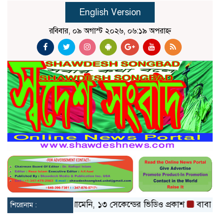
English Version
রবিবার, ০৯ অগাস্ট ২০২৬, ০৬:১৯ অপরাহ্ন
প্রকাশ্যে মোজতবা খামেনি, ১৩ সেকেন্ডের ভিডিও প্রকাশ
বাবাকে শেষ 
শিরোনাম :