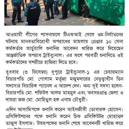
আওয়ামী লীগের শাসনামলে টিএফআই সেলে গুম-নির্যাতনের
ঘটনায় মানবতাবিরোধী অপরাধের মামলায় গ্রেপ্তার ১০ সেনা
কর্মকর্তার ভার্চুয়ালি শুনানির আবেদন খারিজ করে দিয়েছেন
আন্তর্জাতিক অপরাধ ট্রাইব্যুনাল। এর ফলে পরবর্তী শুনানিতে ওই
কর্মকর্তাদের সশরীরে হাজিরা দিতে হবে।
বুধবার (৩ ডিসেম্বর) দুপুরে ট্রাইব্যুনাল-১ এর চেয়ারম্যান
বিচারপতি মো. গোলাম মর্তূজা মজুমদারের নেতৃত্বাধীন তিন
সদস্যের বিচারিক প্যানেল এ আদেশ দেন। অন্য দুই সদস্য হলেন-
বিচারপতি মো. শফিউল আলম মাহমুদ এবং অবসরপ্রাপ্ত জেলা ও
দায়রা জজ মো. মোহিতুল হক এনাম চৌধুরী।
এদিন আসামিপক্ষে শুনানি করেন আইনজীবী তোবারক হোসেন।
প্রসিকিউশনের পক্ষে শুনানি করেন চিফ প্রসিকিউটর মোহাম্মদ
তাজুল ইসলাম। উভয়পক্ষের শুনানি শেষে আবেদনটি খারিজ করে