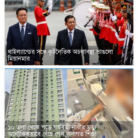
থাইল্যান্ডের সঙ্গে কূটনৈতিক অচলাবস্থা ভাঙলো
মিয়ানমার
১০ তলা থেকে পড়ে গর্ভবতী নারীর মৃত্যু,
অলৌকিকভাবে বেঁচে গেল অনাগত শিশু!