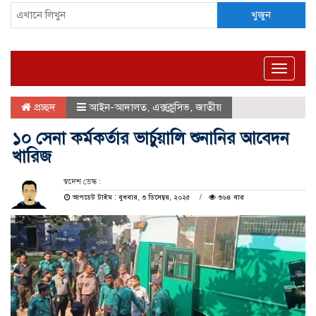
খুজুন
Toggle
naviga
প্রচ্ছদ
আইন-আদালত
,
এক্সক্লুসিভ
,
জাতীয়
১০ সেনা কর্মকর্তার ভার্চুয়ালি শুনানির আবেদন
খারিজ
স্বদেশ ডেস্ক :
আপডেট টাইম : বুধবার, ৩ ডিসেম্বর, ২০২৫
৩৬৪ বার