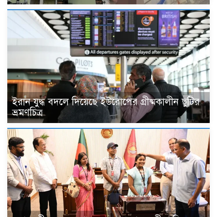
ইরান যুদ্ধ বদলে দিয়েছে ইউরোপের গ্রীষ্মকালীন ছুটির
ভ্রমণচিত্র