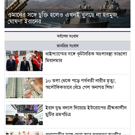
ওমানের সঙ্গে চুক্তি হলেও এখনই খুলছে না হরমুজ,
ঘোষণা ইরানের
সর্বশেষ সংবাদ
জনপ্রিয় সংবাদ
থাইল্যান্ডের সঙ্গে কূটনৈতিক অচলাবস্থা ভাঙলো
মিয়ানমার
১০ তলা থেকে পড়ে গর্ভবতী নারীর মৃত্যু,
অলৌকিকভাবে বেঁচে গেল অনাগত শিশু!
ইরান যুদ্ধ বদলে দিয়েছে ইউরোপের গ্রীষ্মকালীন
ছুটির ভ্রমণচিত্র
প্রধানমন্ত্রীর সঙ্গে দেখা করে স্বপ্নপূরণ অনুশ্রীর,