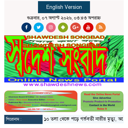
English Version
শুক্রবার, ০৭ অগাস্ট ২০২৬, ০৩:৪৩ অপরাহ্ন
াঙলো মিয়ানমার
১০ তলা থেকে পড়ে গর্ভবতী নারীর মৃত্যু, অলৌকিকভ
শিরোনাম :