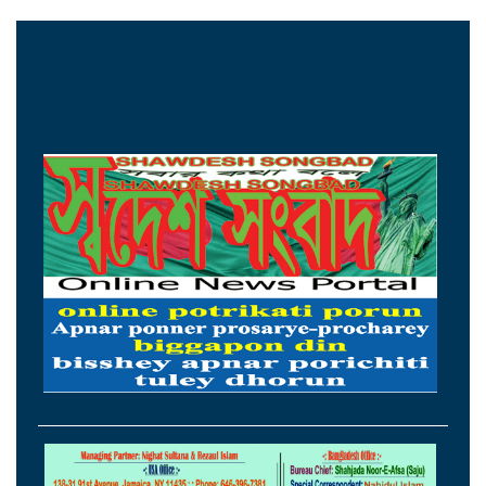
মিলল হারমোনিয়াম উপহার
১৫ আগস্টের মধ্যেই একীভূত পাঁচ ব্যাংক থেকে
সরছেন প্রশাসকরা
ওমানের সঙ্গে চুক্তি হলেও এখনই খুলছে না
হরমুজ, ঘোষণা ইরানের
আগস্টের প্রথম ৫ দিনে রেমিট্যান্স এলো ৬০
কোটি ২০ লাখ ডলার
থাইল্যান্ডের সঙ্গে কূটনৈতিক অচলাবস্থা ভাঙলো
মিয়ানমার
সচিবালয়ে জনপ্রশাসন বিষয়ক উপদেষ্টা,