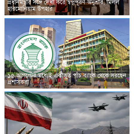
প্রধানমন্ত্রীর সঙ্গে দেখা করে স্বপ্নপূরণ অনুশ্রীর, মিলল
হারমোনিয়াম উপহার
১৫ আগস্টের মধ্যেই একীভূত পাঁচ ব্যাংক থেকে সরছেন
প্রশাসকরা