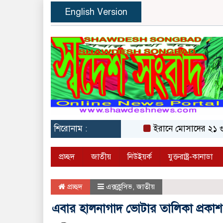
English Version
শিরোনাম :
ইরানে মোসাদের ২১ গুপ্তচর
প্রচ্ছদ
জাতীয়
নিউইয়র্ক
যুক্তরাষ্ট্র-কানাডা
প্রচ্ছদ
এক্সক্লুসিভ
,
জাতীয়
এবার হালনাগাদ ভোটার তালিকা প্রকাশ