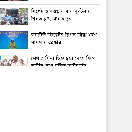
সিলেট ও বগুড়ায় বাস দুর্ঘটনায়
নিহত ১৭, আহত ৫০
কনটেন্ট ক্রিয়েটর রিপন মিয়া ধর্ষণ
মামলায় গ্রেপ্তার
শেখ হাসিনা ডিসেম্বরে দেশে ফিরে
আইনি পথে হাঁটুক-আইনমন্ত্রী
নিরাপত্তা পেলে আনন্দের সঙ্গেই
দেশে ফিরব: রয়টার্সকে সাকিব
মন্ত্রীদের ১০, এমপিদের ৫ লাখ
টাকা বেতন চান নুর
২৩তম রাষ্ট্রপতি হিসেবে