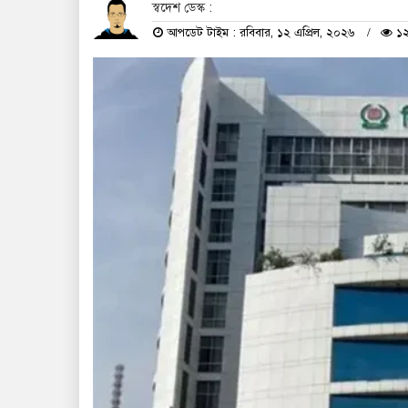
স্বদেশ ডেস্ক :
আপডেট টাইম : রবিবার, ১২ এপ্রিল, ২০২৬
১২