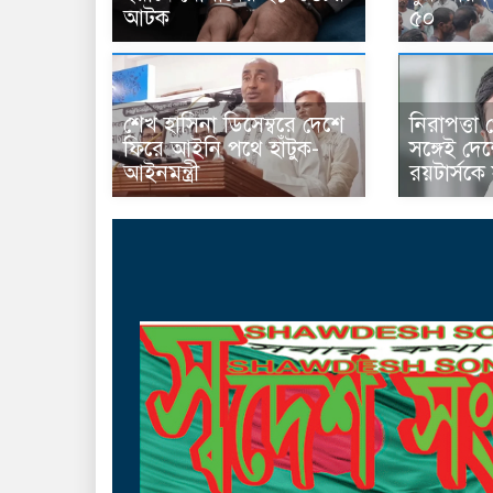
আটক
৫০
শেখ হাসিনা ডিসেম্বরে দেশে
নিরাপত্তা
ফিরে আইনি পথে হাঁটুক-
সঙ্গেই দে
আইনমন্ত্রী
রয়টার্সকে