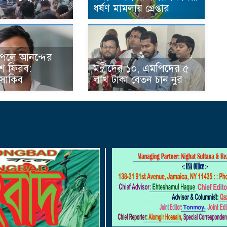
ধর্ষণ মামলায় গ্রেপ্তার
 পেলে আনন্দের
শে ফিরব:
মন্ত্রীদের ১০, এমপিদের ৫
 সাকিব
লাখ টাকা বেতন চান নুর