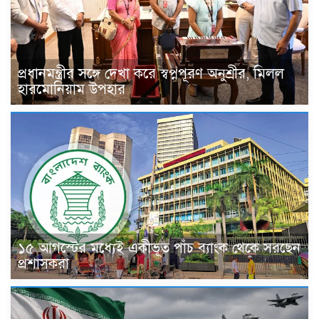
প্রধানমন্ত্রীর সঙ্গে দেখা করে স্বপ্নপূরণ অনুশ্রীর, মিলল
হারমোনিয়াম উপহার
১৫ আগস্টের মধ্যেই একীভূত পাঁচ ব্যাংক থেকে সরছেন
প্রশাসকরা