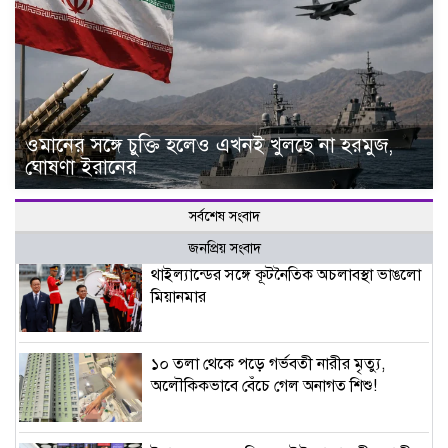
ওমানের সঙ্গে চুক্তি হলেও এখনই খুলছে না হরমুজ,
ঘোষণা ইরানের
সর্বশেষ সংবাদ
জনপ্রিয় সংবাদ
থাইল্যান্ডের সঙ্গে কূটনৈতিক অচলাবস্থা ভাঙলো
মিয়ানমার
১০ তলা থেকে পড়ে গর্ভবতী নারীর মৃত্যু,
অলৌকিকভাবে বেঁচে গেল অনাগত শিশু!