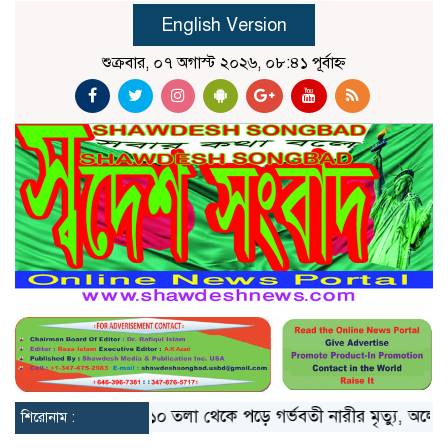
English Version
শুক্রবার, ০৭ অগাস্ট ২০২৬, ০৮:৪১ পূর্বাহ্ন
াঙলো মিয়ানমার
১০ তলা থেকে পড়ে গর্ভবতী নারীর মৃত্যু, অলৌকিকভা
শিরোনাম :