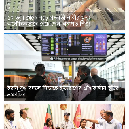
১০ তলা থেকে পড়ে গর্ভবতী নারীর মৃত্যু,
অলৌকিকভাবে বেঁচে গেল অনাগত শিশু!
ইরান যুদ্ধ বদলে দিয়েছে ইউরোপের গ্রীষ্মকালীন ছুটির
ভ্রমণচিত্র