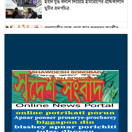
ইরান যুদ্ধ বদলে দিয়েছে ইউরোপের গ্রীষ্মকালীন
ছুটির ভ্রমণচিত্র
প্রধানমন্ত্রীর সঙ্গে দেখা করে স্বপ্নপূরণ অনুশ্রীর,
মিলল হারমোনিয়াম উপহার
১৫ আগস্টের মধ্যেই একীভূত পাঁচ ব্যাংক থেকে
সরছেন প্রশাসকরা
ওমানের সঙ্গে চুক্তি হলেও এখনই খুলছে না
হরমুজ, ঘোষণা ইরানের
আগস্টের প্রথম ৫ দিনে রেমিট্যান্স এলো ৬০
কোটি ২০ লাখ ডলার