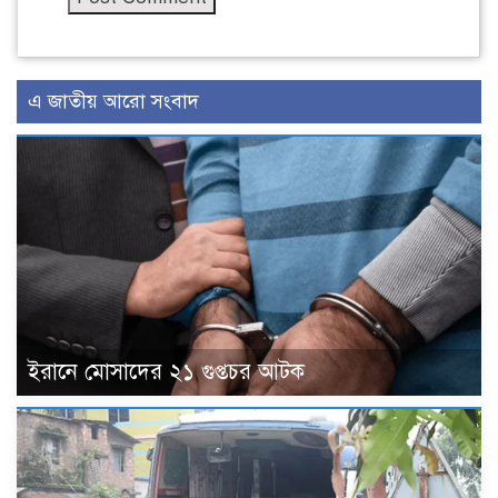
এ জাতীয় আরো সংবাদ
ইরানে মোসাদের ২১ গুপ্তচর আটক