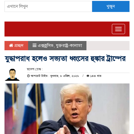
খুজুন
Toggle
naviga
প্রচ্ছদ
এক্সক্লুসিভ
,
যুক্তরাষ্ট্র-কানাডা
যুদ্ধাপরাধ হলেও সভ্যতা ধ্বংসের হুঙ্কার ট্রাম্পের
স্বদেশ ডেস্ক :
আপডেট টাইম : বুধবার, ৮ এপ্রিল, ২০২৬
১৪৪ বার