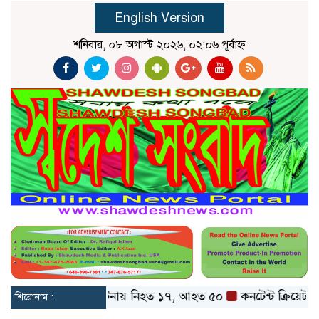
English Version
শনিবার, ০৮ অগাস্ট ২০২৬, ০২:০৬ পূর্বাহ্ন
 বগুড়ায় বাস দুর্ঘটনায় নিহত ১৭, আহত ৫০
কনটেন্ট ক্রিয়েটর রিপন মি
শিরোনাম :