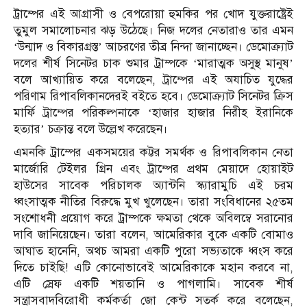
ট্রাম্পের এই আগ্রাসী ও বেপরোয়া হুমকির পর খোদ যুক্তরাষ্ট্রেই
তুমুল সমালোচনার ঝড় উঠেছে। নিজ দলের নেতারাও তার এমন
‘উন্মাদ ও বিকারগ্রস্ত’ আচরণের তীব্র নিন্দা জানাচ্ছেন। ডেমোক্র্যাট
দলের শীর্ষ সিনেটর চাক শুমার ট্রাম্পকে ‘মারাত্মক অসুস্থ মানুষ’
বলে আখ্যায়িত করে বলেছেন, ট্রাম্পের এই অযাচিত যুদ্ধের
পরিণাম রিপাবলিকানদেরই বইতে হবে। ডেমোক্র্যাট সিনেটর ক্রিস
মার্ফি ট্রাম্পের পরিকল্পনাকে ‘হাজার হাজার নিরীহ ইরানিকে
হত্যার’ চক্রান্ত বলে উল্লেখ করেছেন।
এমনকি ট্রাম্পের একসময়ের কট্টর সমর্থক ও রিপাবলিকান নেতা
মার্জোরি টেইলর গ্রিন এবং ট্রাম্পের প্রথম মেয়াদে হোয়াইট
হাউসের সাবেক পরিচালক অ্যান্টনি স্ক্যারামুচি এই চরম
ধ্বংসাত্মক নীতির বিরুদ্ধে মুখ খুলেছেন। তারা সংবিধানের ২৫তম
সংশোধনী প্রয়োগ করে ট্রাম্পকে ক্ষমতা থেকে অবিলম্বে সরানোর
দাবি জানিয়েছেন। তারা বলেন, আমেরিকার বুকে একটি বোমাও
আঘাত হানেনি, অথচ আমরা একটি পুরো সভ্যতাকে ধ্বংস করে
দিতে চাইছি! এটি কোনোভাবেই আমেরিকাকে মহান করবে না,
এটি স্রেফ একটি শয়তানি ও পাগলামি। সাবেক শীর্ষ
সন্ত্রাসবাদবিরোধী কর্মকর্তা জো কেন্ট সতর্ক করে বলেছেন,