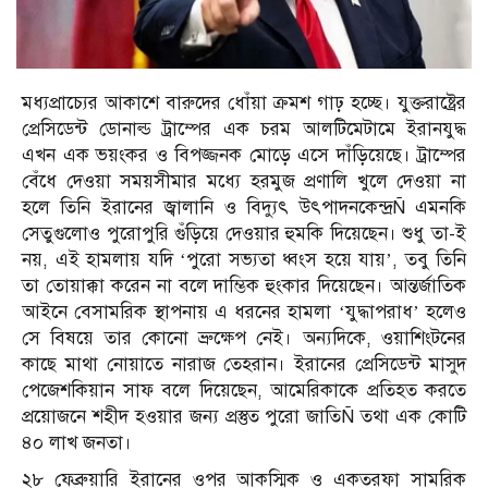
মধ্যপ্রাচ্যের আকাশে বারুদের ধোঁয়া ক্রমশ গাঢ় হচ্ছে। যুক্তরাষ্ট্রের
প্রেসিডেন্ট ডোনাল্ড ট্রাম্পের এক চরম আলটিমেটামে ইরানযুদ্ধ
এখন এক ভয়ংকর ও বিপজ্জনক মোড়ে এসে দাঁড়িয়েছে। ট্রাম্পের
বেঁধে দেওয়া সময়সীমার মধ্যে হরমুজ প্রণালি খুলে দেওয়া না
হলে তিনি ইরানের জ্বালানি ও বিদ্যুৎ উৎপাদনকেন্দ্রÑ এমনকি
সেতুগুলোও পুরোপুরি গুঁড়িয়ে দেওয়ার হুমকি দিয়েছেন। শুধু তা-ই
নয়, এই হামলায় যদি ‘পুরো সভ্যতা ধ্বংস হয়ে যায়’, তবু তিনি
তা তোয়াক্কা করেন না বলে দাম্ভিক হুংকার দিয়েছেন। আন্তর্জাতিক
আইনে বেসামরিক স্থাপনায় এ ধরনের হামলা ‘যুদ্ধাপরাধ’ হলেও
সে বিষয়ে তার কোনো ভ্রুক্ষেপ নেই। অন্যদিকে, ওয়াশিংটনের
কাছে মাথা নোয়াতে নারাজ তেহরান। ইরানের প্রেসিডেন্ট মাসুদ
পেজেশকিয়ান সাফ বলে দিয়েছেন, আমেরিকাকে প্রতিহত করতে
প্রয়োজনে শহীদ হওয়ার জন্য প্রস্তুত পুরো জাতিÑ তথা এক কোটি
৪০ লাখ জনতা।
২৮ ফেব্রুয়ারি ইরানের ওপর আকস্মিক ও একতরফা সামরিক