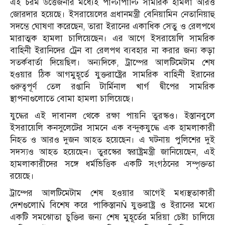
এই চরম উত্তেজনার মধ্যেই পাল্টাপাল্টি সামরিক হামলা আরও
জোরদার হয়েছে। ইসরায়েলের প্রধানমন্ত্রী বেনিয়ামিন নেতানিয়াহু
সদম্ভে ঘোষণা করেছেন, তারা ইরানের একাধিক সেতু ও রেলপথে
মারাত্মক হামলা চালিয়েছেন। এর আগে ইসরায়েলি সামরিক
বাহিনী ইরানিদের ট্রেন বা রেলপথ ব্যবহার না করার জন্য কড়া
সতর্কবার্তা দিয়েছিল। অন্যদিকে, ট্রাম্পের আলটিমেটাম শেষ
হওয়ার ঠিক আগমুহূর্তে যুক্তরাষ্ট্রের সামরিক বাহিনী ইরানের
গুরুত্বপূর্ণ তেল রপ্তানি টার্মিনাল খার্গ দ্বীপের সামরিক
স্থাপনাগুলোতে বোমা হামলা চালিয়েছে।
যুদ্ধের এই দাবানল থেকে রক্ষা পায়নি তুরস্কও। ইস্তানবুলে
ইসরায়েলি কনসুলেটের সামনে এক বন্দুকযুদ্ধে এক হামলাকারী
নিহত ও আরও দুজন আহত হয়েছেন। এ ঘটনায় পুলিশের দুই
সদস্যও আহত হয়েছেন। তুরস্কের স্বরাষ্ট্রমন্ত্রী জানিয়েছেন, এই
হামলাকারীদের সঙ্গে ধর্মভিত্তিক একটি সংগঠনের সম্পৃক্ততা
রয়েছে।
ট্রাম্পের আলটিমেটাম শেষ হওয়ার আগেই মধ্যস্থতাকারী
দেশগুলোÑ বিশেষ করে পাকিস্তানÑ যুক্তরাষ্ট্র ও ইরানের মধ্যে
একটি সমঝোতা চুক্তির জন্য শেষ মুহূর্তের মরিয়া চেষ্টা চালিয়ে