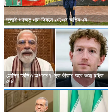
জুলাই গণঅভ্যুত্থান দিবসে ফ্রান্সের অভিনন্দন
মোদির ভিডিও অপসারণ: ভুল স্বীকার করে ক্ষমা চাইল
মেটা