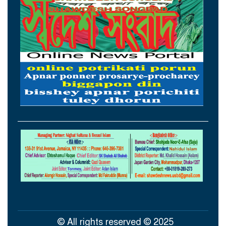
রিয়ার অ্যাডমিরাল মাহবুব আলী খানের ৪২তম
শাহাদাতবার্ষিকী বৃহস্পতিবার
‘জুলাই গণহত্যায় জড়িতদের শাস্তি নিশ্চিত করলে
কেউ রাষ্ট্রক্ষমতার অপব্যবহারের সাহস পাবে না’
আরেকটি বিপ্লব আসন্ন, দেশবাসীকে প্রস্তুতি
নেওয়ার আহ্বান বিরোধীদলীয় নেতার
আরেকটি বিপ্লব আসন্ন, দেশবাসীকে প্রস্তুতি
নেওয়ার আহ্বান বিরোধীদলীয় নেতার
‘এককালের আপোষহীন বিএনপি এখন
আপোসকামী হয়ে জনরায় উপেক্ষা করছে’
© All rights reserved © 2025