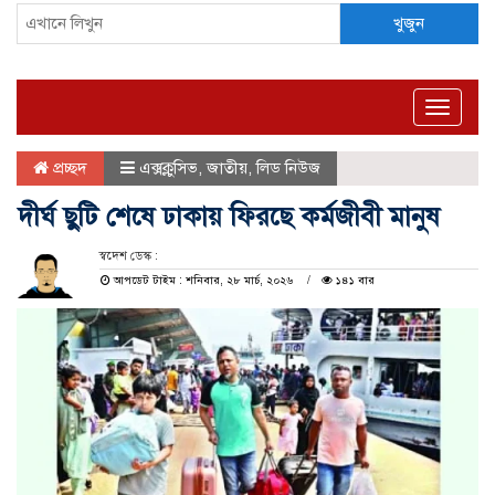
খুজুন
Toggle
naviga
প্রচ্ছদ
এক্সক্লুসিভ
,
জাতীয়
,
লিড নিউজ
দীর্ঘ ছুটি শেষে ঢাকায় ফিরছে কর্মজীবী মানুষ
স্বদেশ ডেস্ক :
আপডেট টাইম : শনিবার, ২৮ মার্চ, ২০২৬
১৪১ বার