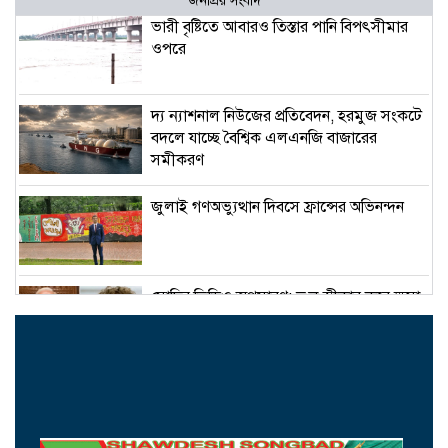
জনপ্রিয় সংবাদ
ভারী বৃষ্টিতে আবারও তিস্তার পানি বিপৎসীমার
ওপরে
দ্য ন্যাশনাল নিউজের প্রতিবেদন, হরমুজ সংকটে
বদলে যাচ্ছে বৈশ্বিক এলএনজি বাজারের
সমীকরণ
জুলাই গণঅভ্যুত্থান দিবসে ফ্রান্সের অভিনন্দন
মোদির ভিডিও অপসারণ: ভুল স্বীকার করে ক্ষমা
চাইল মেটা
পদত্যাগের গুঞ্জন উড়িয়ে দিলেন ইরানের
প্রেসিডেন্ট পেজেশকিয়ান