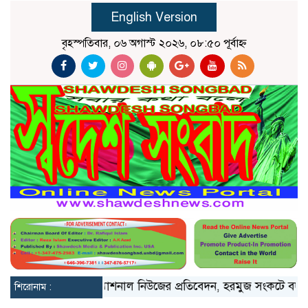
English Version
বৃহস্পতিবার, ০৬ অগাস্ট ২০২৬, ০৮:৫০ পূর্বাহ্ন
ীমার ওপরে
দ্য ন্যাশনাল নিউজের প্রতিবেদন, হরমুজ সংকটে বদলে যা
শিরোনাম :