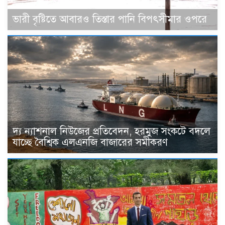
ভারী বৃষ্টিতে আবারও তিস্তার পানি বিপৎসীমার ওপরে
দ্য ন্যাশনাল নিউজের প্রতিবেদন, হরমুজ সংকটে বদলে
যাচ্ছে বৈশ্বিক এলএনজি বাজারের সমীকরণ