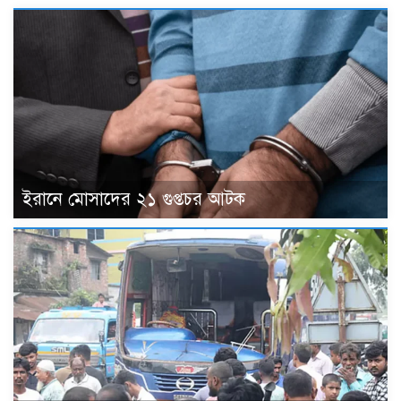
ইরানে মোসাদের ২১ গুপ্তচর আটক