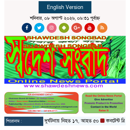
English Version
শনিবার, ০৮ অগাস্ট ২০২৬, ০৬:৩১ পূর্বাহ্ন
েট ও বগুড়ায় বাস দুর্ঘটনায় নিহত ১৭, আহত ৫০
কনটেন্ট ক্রিয়েটর র
শিরোনাম :