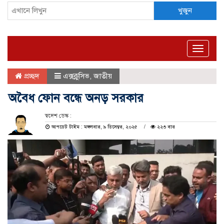
খুজুন
Toggle
naviga
প্রচ্ছদ
এক্সক্লুসিভ
,
জাতীয়
অবৈধ ফোন বন্ধে অনড় সরকার
স্বদেশ ডেস্ক :
আপডেট টাইম : মঙ্গলবার, ৯ ডিসেম্বর, ২০২৫
২২৩ বার