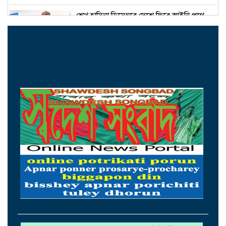
শেখ হাসিনা ডিসেম্বরে দেশে ফিরে আইনি পথে
হাঁটুক-আইনমন্ত্রী
নিরাপত্তা পেলে আনন্দের সঙ্গেই দেশে ফিরব:
রয়টার্সকে সাকিব
মন্ত্রীদের ১০, এমপিদের ৫ লাখ টাকা বেতন চান
নুর
২৩তম রাষ্ট্রপতি হিসেবে আলোচনায় যারা
হামের উপসর্গে ৩ শিশুর মৃত্যু, আক্রান্ত ১২১৮