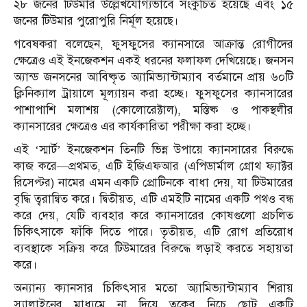
২৮ জনের টিউমার উল্লেখযোগ্যভাবে সংকুচিত হয়েছে এবং ১৫
জনের টিউমার পুরোপুরি নির্মূল হয়েছে।
গবেষকরা বলেছেন, ফুসফুসের ক্যানসারে আক্রান্ত রোগীদের
ক্ষেত্রেও এই ইনজেকশন একই ধরনের ফলাফল দেখিয়েছে। জনসন
অ্যান্ড জনসনের আবিষ্কৃত অ্যামিভ্যান্টাম্যাব বর্তমানে প্রায় ৬০টি
ক্লিনিক্যাল ট্রায়ালে মূল্যায়ন করা হচ্ছে। ফুসফুসের ক্যানসারের
পাশাপাশি মলাশয় (কোলোরেক্টাল), মস্তিষ্ক ও পাকস্থলীর
ক্যানসারের ক্ষেত্রেও এর কার্যকারিতা পরীক্ষা করা হচ্ছে।
এই ‘স্মার্ট’ ইনজেকশন তিনটি ভিন্ন উপায়ে ক্যানসারের বিরুদ্ধে
কাজ করে—প্রথমত, এটি ইজিএফআর (এপিডার্মাল গ্রোথ ফ্যাক্টর
রিসেপ্টর) নামের এমন একটি প্রোটিনকে বাধা দেয়, যা টিউমারের
বৃদ্ধি ত্বরান্বিত করে। দ্বিতীয়ত, এটি এমইটি নামের একটি পথও বন্ধ
করে দেয়, যেটি ব্যবহার করে ক্যানসারের কোষগুলো প্রচলিত
চিকিৎসাকে ফাঁকি দিতে পারে। তৃতীয়ত, এটি রোগ প্রতিরোধ
ব্যবস্থাকে সক্রিয় করে টিউমারের বিরুদ্ধে লড়াই করতে সহায়তা
করে।
অন্যান্য ক্যানসার চিকিৎসার মতো অ্যামিভ্যান্টাম্যাব শিরায়
স্যালাইনের মাধ্যমে না দিয়ে ত্বকের নিচে ছোট একটি