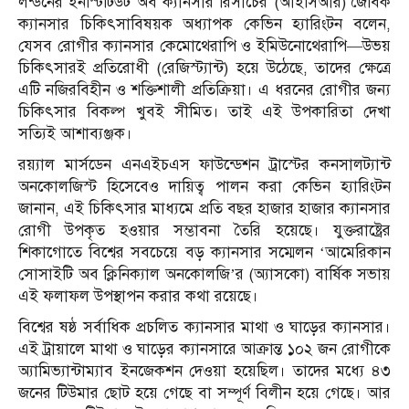
লন্ডনের ইনস্টিটিউট অব ক্যানসার রিসার্চের (আইসিআর) জৈবিক
ক্যানসার চিকিৎসাবিষয়ক অধ্যাপক কেভিন হ্যারিংটন বলেন,
যেসব রোগীর ক্যানসার কেমোথেরাপি ও ইমিউনোথেরাপি—উভয়
চিকিৎসারই প্রতিরোধী (রেজিস্ট্যান্ট) হয়ে উঠেছে, তাদের ক্ষেত্রে
এটি নজিরবিহীন ও শক্তিশালী প্রতিক্রিয়া। এ ধরনের রোগীর জন্য
চিকিৎসার বিকল্প খুবই সীমিত। তাই এই উপকারিতা দেখা
সত্যিই আশাব্যঞ্জক।
রয়্যাল মার্সডেন এনএইচএস ফাউন্ডেশন ট্রাস্টের কনসালট্যান্ট
অনকোলজিস্ট হিসেবেও দায়িত্ব পালন করা কেভিন হ্যারিংটন
জানান, এই চিকিৎসার মাধ্যমে প্রতি বছর হাজার হাজার ক্যানসার
রোগী উপকৃত হওয়ার সম্ভাবনা তৈরি হয়েছে। যুক্তরাষ্ট্রের
শিকাগোতে বিশ্বের সবচেয়ে বড় ক্যানসার সম্মেলন ‘আমেরিকান
সোসাইটি অব ক্লিনিক্যাল অনকোলজি’র (অ্যাসকো) বার্ষিক সভায়
এই ফলাফল উপস্থাপন করার কথা রয়েছে।
বিশ্বের ষষ্ঠ সর্বাধিক প্রচলিত ক্যানসার মাথা ও ঘাড়ের ক্যানসার।
এই ট্রায়ালে মাথা ও ঘাড়ের ক্যানসারে আক্রান্ত ১০২ জন রোগীকে
অ্যামিভ্যান্টাম্যাব ইনজেকশন দেওয়া হয়েছিল। তাদের মধ্যে ৪৩
জনের টিউমার ছোট হয়ে গেছে বা সম্পূর্ণ বিলীন হয়ে গেছে। আর