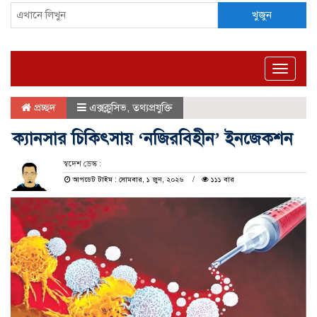
খুজুন
Toggle
naviga
প্রচ্ছদ
এক্সক্লুসিভ
,
তথ্যপ্রযুক্তি
ক্যানসার চিকিৎসায় ‘নজিরবিহীন’ ইনজেকশন
স্বদেশ ডেস্ক :
আপডেট টাইম : সোমবার, ১ জুন, ২০২৬
১১১ বার