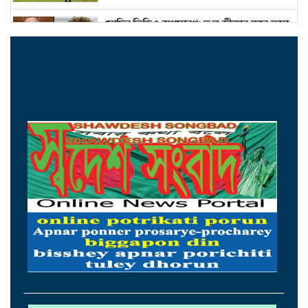
মোদির ভিডিও অপসারণ: ভুল স্বীকার করে ক্ষমা
চাইল মেটা
পদত্যাগের গুঞ্জন উড়িয়ে দিলেন ইরানের
প্রেসিডেন্ট পেজেশকিয়ান
রিয়ার অ্যাডমিরাল মাহবুব আলী খানের ৪২তম
শাহাদাতবার্ষিকী বৃহস্পতিবার
‘জুলাই গণহত্যায় জড়িতদের শাস্তি নিশ্চিত করলে
কেউ রাষ্ট্রক্ষমতার অপব্যবহারের সাহস পাবে না’
আরেকটি বিপ্লব আসন্ন, দেশবাসীকে প্রস্তুতি
নেওয়ার আহ্বান বিরোধীদলীয় নেতার