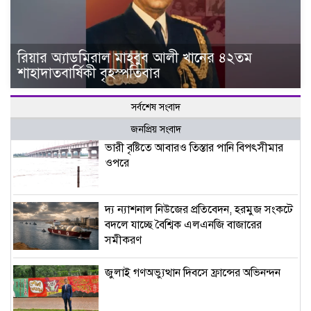
রিয়ার অ্যাডমিরাল মাহবুব আলী খানের ৪২তম
শাহাদাতবার্ষিকী বৃহস্পতিবার
সর্বশেষ সংবাদ
জনপ্রিয় সংবাদ
ভারী বৃষ্টিতে আবারও তিস্তার পানি বিপৎসীমার
ওপরে
দ্য ন্যাশনাল নিউজের প্রতিবেদন, হরমুজ সংকটে
বদলে যাচ্ছে বৈশ্বিক এলএনজি বাজারের
সমীকরণ
জুলাই গণঅভ্যুত্থান দিবসে ফ্রান্সের অভিনন্দন