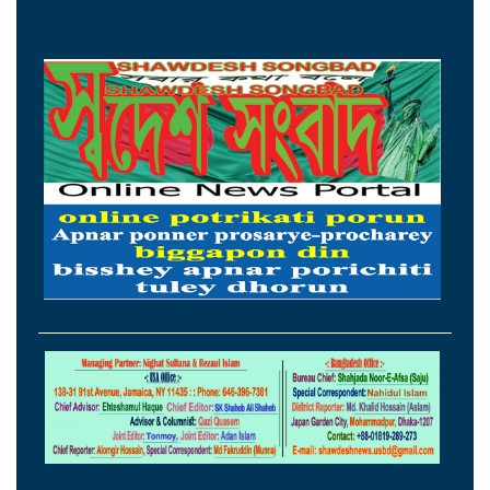
১৫ আগস্টের মধ্যেই একীভূত পাঁচ ব্যাংক থেকে
সরছেন প্রশাসকরা
ওমানের সঙ্গে চুক্তি হলেও এখনই খুলছে না
হরমুজ, ঘোষণা ইরানের
আগস্টের প্রথম ৫ দিনে রেমিট্যান্স এলো ৬০
কোটি ২০ লাখ ডলার
থাইল্যান্ডের সঙ্গে কূটনৈতিক অচলাবস্থা ভাঙলো
মিয়ানমার
সচিবালয়ে জনপ্রশাসন বিষয়ক উপদেষ্টা,
আমলাতান্ত্রিক জটিলতা পরিহার করে দ্রুত
কার্যকর ব্যবস্থা গ্রহণের নির্দেশ