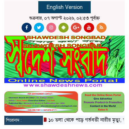
English Version
শুক্রবার, ০৭ অগাস্ট ২০২৬, ০২:৫৩ পূর্বাহ্ন
স্থা ভাঙলো মিয়ানমার
১০ তলা থেকে পড়ে গর্ভবতী নারীর মৃত্যু, অল
শিরোনাম :