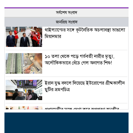
সর্বশেষ সংবাদ
জনপ্রিয় সংবাদ
থাইল্যান্ডের সঙ্গে কূটনৈতিক অচলাবস্থা ভাঙলো
মিয়ানমার
১০ তলা থেকে পড়ে গর্ভবতী নারীর মৃত্যু,
অলৌকিকভাবে বেঁচে গেল অনাগত শিশু!
ইরান যুদ্ধ বদলে দিয়েছে ইউরোপের গ্রীষ্মকালীন
ছুটির ভ্রমণচিত্র
প্রধানমন্ত্রীর সঙ্গে দেখা করে স্বপ্নপূরণ অনুশ্রীর,
মিলল হারমোনিয়াম উপহার