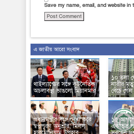
Save my name, email, and website in t
এ জাতীয় আরো সংবাদ
১০ তলা থ
থাইল্যান্ডের সঙ্গে কূটনৈতিক
নারীর মৃত
অচলাবস্থা ভাঙলো মিয়ানমার
বেঁচে গেল
প্রধানমন্ত্রীর সঙ্গে দেখা করে
১৫ আগস্ট
স্বপ্নপূরণ অনুশ্রীর, মিলল
একীভূত পা
হারমোনিয়াম উপহার
সরছেন প্