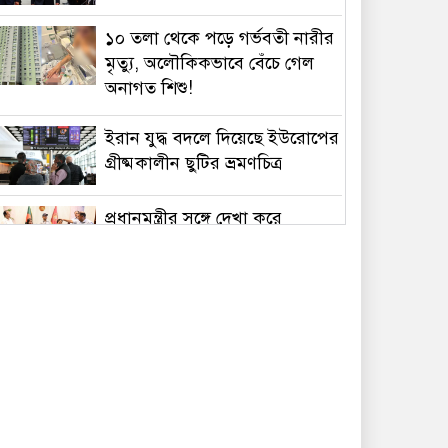
১০ তলা থেকে পড়ে গর্ভবতী নারীর
মৃত্যু, অলৌকিকভাবে বেঁচে গেল
অনাগত শিশু!
ইরান যুদ্ধ বদলে দিয়েছে ইউরোপের
গ্রীষ্মকালীন ছুটির ভ্রমণচিত্র
প্রধানমন্ত্রীর সঙ্গে দেখা করে
স্বপ্নপূরণ অনুশ্রীর, মিলল
হারমোনিয়াম উপহার
১৫ আগস্টের মধ্যেই একীভূত পাঁচ
ব্যাংক থেকে সরছেন প্রশাসকরা
ওমানের সঙ্গে চুক্তি হলেও এখনই
খুলছে না হরমুজ, ঘোষণা ইরানের