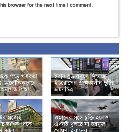
his browser for the next time I comment.
েকে পড়ে গর্ভবতী
ইরান যুদ্ধ বদলে দিয়েছে
্যু, অলৌকিকভাবে
ইউরোপের গ্রীষ্মকালীন ছুটির
 অনাগত শিশু!
ভ্রমণচিত্র
ের মধ্যেই
ওমানের সঙ্গে চুক্তি হলেও
ঁচ ব্যাংক থেকে
এখনই খুলছে না হরমুজ,
রশাসকরা
ঘোষণা ইরানের