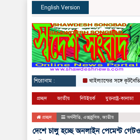
English Version
শিরোনাম :
থাইল্যান্ডের সঙ্গে কূটনৈতিক অ
প্রচ্ছদ
জাতীয়
নিউইয়র্ক
যুক্তরাষ্ট্র-কানাডা
প্রচ্ছদ
অর্থনীতি
,
এক্সক্লুসিভ
,
জাতীয়
দেশে চালু হচ্ছে অনলাইন পেমেন্ট গেটওয