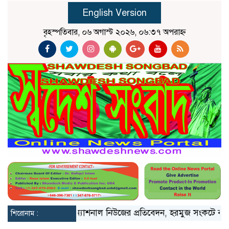
English Version
বৃহস্পতিবার, ০৬ অগাস্ট ২০২৬, ০৬:৩৭ অপরাহ্ন
সীমার ওপরে
দ্য ন্যাশনাল নিউজের প্রতিবেদন, হরমুজ সংকটে বদলে য
শিরোনাম :