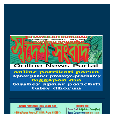
চাইল মেটা
পদত্যাগের গুঞ্জন উড়িয়ে দিলেন ইরানের
প্রেসিডেন্ট পেজেশকিয়ান
রিয়ার অ্যাডমিরাল মাহবুব আলী খানের ৪২তম
শাহাদাতবার্ষিকী বৃহস্পতিবার
‘জুলাই গণহত্যায় জড়িতদের শাস্তি নিশ্চিত করলে
কেউ রাষ্ট্রক্ষমতার অপব্যবহারের সাহস পাবে না’
আরেকটি বিপ্লব আসন্ন, দেশবাসীকে প্রস্তুতি
নেওয়ার আহ্বান বিরোধীদলীয় নেতার
আরেকটি বিপ্লব আসন্ন, দেশবাসীকে প্রস্তুতি