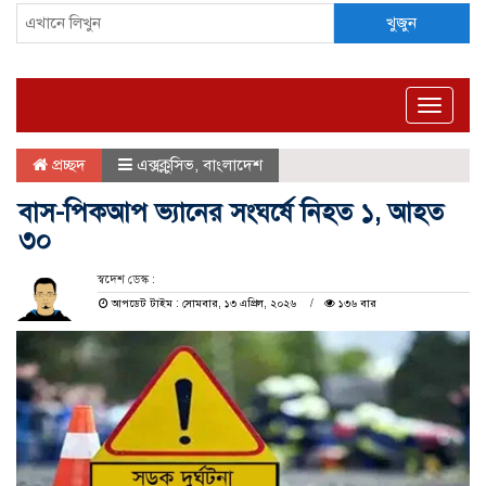
খুজুন
Toggle
naviga
প্রচ্ছদ
এক্সক্লুসিভ
,
বাংলাদেশ
বাস-পিকআপ ভ্যানের সংঘর্ষে নিহত ১, আহত
৩০
স্বদেশ ডেস্ক :
আপডেট টাইম : সোমবার, ১৩ এপ্রিল, ২০২৬
১৩৬ বার