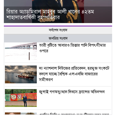
রিয়ার অ্যাডমিরাল মাহবুব আলী খানের ৪২তম
শাহাদাতবার্ষিকী বৃহস্পতিবার
সর্বশেষ সংবাদ
জনপ্রিয় সংবাদ
ভারী বৃষ্টিতে আবারও তিস্তার পানি বিপৎসীমার
ওপরে
দ্য ন্যাশনাল নিউজের প্রতিবেদন, হরমুজ সংকটে
বদলে যাচ্ছে বৈশ্বিক এলএনজি বাজারের
সমীকরণ
জুলাই গণঅভ্যুত্থান দিবসে ফ্রান্সের অভিনন্দন
মোদির ভিডিও অপসারণ: ভুল স্বীকার করে ক্ষমা