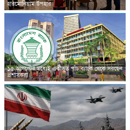
হারমোনিয়াম উপহার
১৫ আগস্টের মধ্যেই একীভূত পাঁচ ব্যাংক থেকে সরছেন
প্রশাসকরা