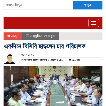
খুজুন
Toggle
naviga
প্রচ্ছদ
এক্সক্লুসিভ
,
খেলাধুলা
একদিনে বিসিবি ছাড়লেন চার পরিচালক
স্বদেশ ডেস্ক :
আপডেট টাইম : রবিবার, ৫ এপ্রিল, ২০২৬
১৪৯ বার