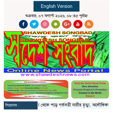
English Version
শুক্রবার, ০৭ অগাস্ট ২০২৬, ০৮:৩৫ পূর্বাহ্ন
মিয়ানমার
১০ তলা থেকে পড়ে গর্ভবতী নারীর মৃত্যু, অলৌকিকভাবে বে
শিরোনাম :