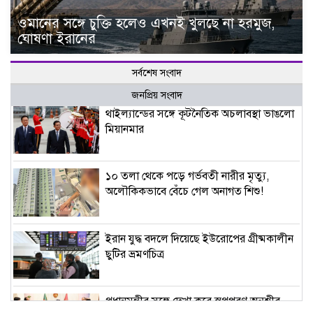
ওমানের সঙ্গে চুক্তি হলেও এখনই খুলছে না হরমুজ,
ঘোষণা ইরানের
সর্বশেষ সংবাদ
জনপ্রিয় সংবাদ
থাইল্যান্ডের সঙ্গে কূটনৈতিক অচলাবস্থা ভাঙলো
মিয়ানমার
১০ তলা থেকে পড়ে গর্ভবতী নারীর মৃত্যু,
অলৌকিকভাবে বেঁচে গেল অনাগত শিশু!
ইরান যুদ্ধ বদলে দিয়েছে ইউরোপের গ্রীষ্মকালীন
ছুটির ভ্রমণচিত্র
প্রধানমন্ত্রীর সঙ্গে দেখা করে স্বপ্নপূরণ অনুশ্রীর,