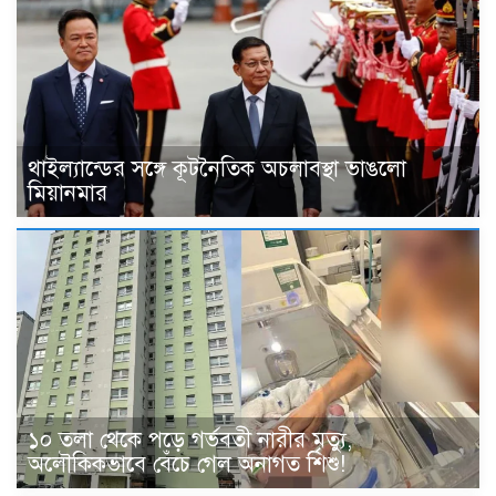
থাইল্যান্ডের সঙ্গে কূটনৈতিক অচলাবস্থা ভাঙলো
মিয়ানমার
১০ তলা থেকে পড়ে গর্ভবতী নারীর মৃত্যু,
অলৌকিকভাবে বেঁচে গেল অনাগত শিশু!