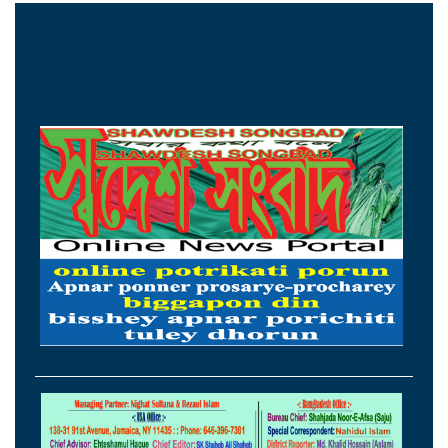
মিলল হারমোনিয়াম উপহার
১৫ আগস্টের মধ্যেই একীভূত পাঁচ ব্যাংক থেকে
সরছেন প্রশাসকরা
ওমানের সঙ্গে চুক্তি হলেও এখনই খুলছে না
হরমুজ, ঘোষণা ইরানের
আগস্টের প্রথম ৫ দিনে রেমিট্যান্স এলো ৬০
কোটি ২০ লাখ ডলার
থাইল্যান্ডের সঙ্গে কূটনৈতিক অচলাবস্থা ভাঙলো
মিয়ানমার
সচিবালয়ে জনপ্রশাসন বিষয়ক উপদেষ্টা,