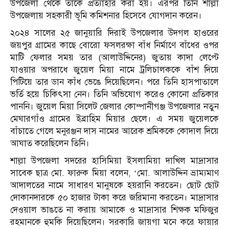
উপজেলা থেকে তাকে প্রত্যাহার করা হয়। এরপর তিনি শাল্লা
উপজেলায় সহকারী ভূমি কমিশনার হিসেবে যোগদান করেন।
২০২৪ সালের ২৫ জানুয়ারি দিরাই উপজেলার উদগল হাওরের
জয়পুর গ্রামের কাছে বোরো ফসলরক্ষা বাঁধ নির্মাণে বাঁধের ওপর
মাটি ফেলার সময় তার (আলাউদ্দিনের) জুতায় কাদা লেপ্টে
যাওয়ার অপরাধে জুয়েল মিয়া নামে ট্রলিচালককে বাঁশ দিয়ে
পিটিয়ে তার ডান কাঁধ ভেঙে দিয়েছিলেন। পরে তিনি হাসপাতালে
ভর্তি হয়ে চিকিৎসা নেন। তিনি অভিযোগ করেও কোনো প্রতিকার
পাননি। জুয়েল মিয়া সিলেট জেলার কোম্পানীগঞ্জ উপজেলার নতুন
মেঘারগাঁও গ্রামের ইব্রাহিম মিয়ার ছেলে। এ সময় জুয়েলকে
বাঁচাতে গেলে মনুরঞ্জন দাস নামের আরেক শ্রমিককে কোদাল দিয়ে
আঘাত করেছিলেন তিনি।
শাল্লা উপজেলা সদরের হাসিমিয়া ইসলামিয়া দাখিল মাদ্রাসার
সাবেক ছাত্র মো. ফারুক মিয়া বলেন, ‘মো. আলাউদ্দিন ভ্রাম্যমাণ
আদালতের নামে সাধারণ মানুষকে হয়রানি করতেন। ছোট ছোট
দোকানদারকে ৫০ হাজার টাকা করে জরিমানা করতেন। মাদ্রাসার
দেওয়াল ভাঙতে না করায় আমাকে ও মাদ্রাসার শিক্ষক মফিজুর
রহমানকে হুমকি দিয়েছিলেন। সরকারি জায়গা মনে করে ফায়ার