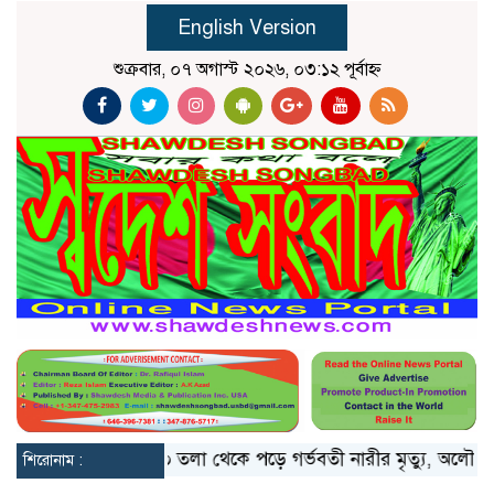
English Version
শুক্রবার, ০৭ অগাস্ট ২০২৬, ০৩:১২ পূর্বাহ্ন
ো মিয়ানমার
১০ তলা থেকে পড়ে গর্ভবতী নারীর মৃত্যু, অলৌকিকভাবে 
শিরোনাম :