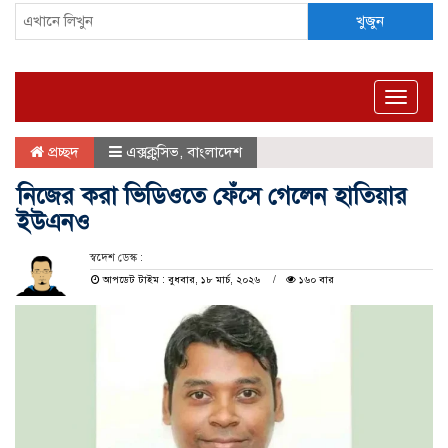
খুজুন
Toggle
naviga
প্রচ্ছদ
এক্সক্লুসিভ
,
বাংলাদেশ
নিজের করা ভিডিওতে ফেঁসে গেলেন হাতিয়ার
ইউএনও
স্বদেশ ডেস্ক :
আপডেট টাইম : বুধবার, ১৮ মার্চ, ২০২৬
১৬০ বার