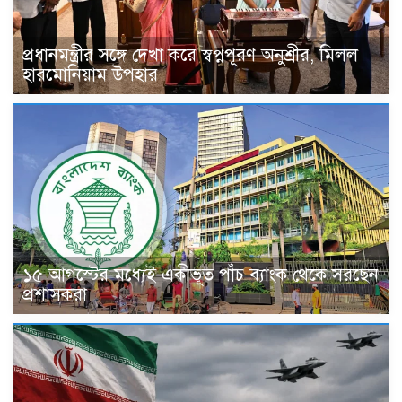
প্রধানমন্ত্রীর সঙ্গে দেখা করে স্বপ্নপূরণ অনুশ্রীর, মিলল
হারমোনিয়াম উপহার
১৫ আগস্টের মধ্যেই একীভূত পাঁচ ব্যাংক থেকে সরছেন
প্রশাসকরা