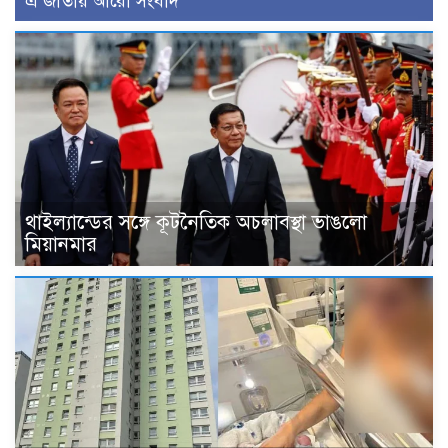
এ জাতীয় আরো সংবাদ
থাইল্যান্ডের সঙ্গে কূটনৈতিক অচলাবস্থা ভাঙলো
মিয়ানমার