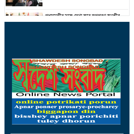
প্রধানমন্ত্রীর সঙ্গে দেখা করে স্বপ্নপূরণ অনুশ্রীর,
মিলল হারমোনিয়াম উপহার
১৫ আগস্টের মধ্যেই একীভূত পাঁচ ব্যাংক থেকে
সরছেন প্রশাসকরা
ওমানের সঙ্গে চুক্তি হলেও এখনই খুলছে না
হরমুজ, ঘোষণা ইরানের
আগস্টের প্রথম ৫ দিনে রেমিট্যান্স এলো ৬০
কোটি ২০ লাখ ডলার
থাইল্যান্ডের সঙ্গে কূটনৈতিক অচলাবস্থা ভাঙলো
মিয়ানমার