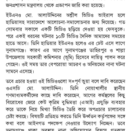
জনপ্রশাসন মন্ত্রণালয় থেকে প্রজ্ঞাপন জারি করা হয়েছে।
ইউএনও মো. আলাউদ্দিনের অশ্লীল ভিডিও ভাইরাল হলে
হাতিয়াসহ সারাদেশে আলোচনা-সমালোচনার জন্ম দিয়েছে। গত
সোমবার সকালে একটি ভিডিও ছড়িয়ে দেওয়া হয় ফেসবুকে।
পরে একই ধরনের ঘটনার ১০টি ভিডিও দৈনিক আমাদের সময়ের
হাতে আসে। তিনি হাতিয়ার ইউএনও হলেও এর ঢেউ এসে লাগে
সুনামগঞ্জে। কারণ এর আগে সুনামগঞ্জের তাহিরপুর ও শাল্লা
উপজেলায় সহকারী কমিশনার (ভূমি) হিসেবে দায়িত্ব পালন করে
গেছেন। ওই সময় তার বেপরোয়া আচরণ ও অনিয়মের নানা ঘটনা
সামনে এসেছে।
তবে প্রচার হওয়া ওই ভিডিওগুলো স¤পূর্ণ ভুয়া বলে দাবি করেছেন
ওএসডি মো. আলাউদ্দিন। তিনি নোয়াখালীর স্থানীয়
গণমাধ্যমকর্মীদের কাছে দাবি করেছেন, আগের কর্মস্থলের কিছু
বিরোধের জেরে কেউ কৃত্রিম বুদ্ধিমত্তা (এআই) প্রযুক্তি ব্যবহার
করে তাকে নিয়ে মিথ্যা ভিডিও তৈরি করে অপপ্রচার চালানোর
চেষ্টা করছে। বিষয়টি প্রতিহত করতে তিনি ঊর্ধ্বতন কর্তৃপক্ষের সঙ্গে
কথা বলে আইনগত পদক্ষেপ নেওয়ার উদ্যোগ নিচ্ছেন। তবে
সুনামগঞ্জে থাকা অবস্থায় নানা অভিযোগের বিষয়ে গতকাল