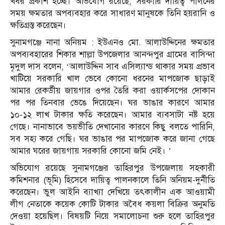
খবর প্রকাশ হচ্ছে। অভিযোগ রয়েছে, সরকারি দায়িত্ব পালনের
সময় ক্ষমতার অপব্যবহার করে সাধারণ মানুষকে তিনি হয়রানি ও
ক্ষতিগ্রস্ত করেছেন।
সুনামগঞ্জে নানা অনিয়ম : ইউএনও মো. আলাউদ্দিনের ক্ষমতার
অপব্যবহারের শিকার শাল্লা উপজেলার আনন্দপুর গ্রামের বাসিন্দা
মৃদুল দাস বলেন, ‘আলাউদ্দিন সাব এসিল্যান্ড থাকার সময় প্রভাব
খাটিয়ে সরকারি খাল ভেবে কোনো ধরনের মাপজোক ছাড়াই
আমার রেকর্ডীয় জায়গার ওপর তৈরি করা ওয়ার্কসপের দোকান
পর পর তিনবার ভেঙে দিয়েছেন। ঘর ভাঙার কারণে আমার
১০-১২ লাখ টাকার ক্ষতি করেছেন। আমার ব্যবসাটা নষ্ট হয়ে
গেছে। নানাভাবে ভয়ভীতি দেখানোর কারণে কিছু বলতে পারিনি,
সব সহ্য করে গেছি। ঘর ভাঙার পর মাপজোক করে জানা গেছে
আমার ঘরের জায়গায় সরকারি কোনো জমি নেই। ’
অভিযোগ রয়েছে সুনামগঞ্জের তাহিরপুর উপজেলায় সহকারী
কমিশনার (ভূমি) হিসেবে দায়িত্ব পালনকালে তিনি অনিয়ম-দুর্নীতি
করেছেন। ভুল আইনি ব্যাখ্যা দেখিয়ে তৎকালীন এক আওয়ামী
লীগ নেতাকে কয়েক কোটি টাকার অবৈধ কয়লা বিক্রির অনুমতি
দেওয়া হয়েছিল। বিষয়টি নিয়ে সমালোচনা শুরু হলে তাহিরপুর