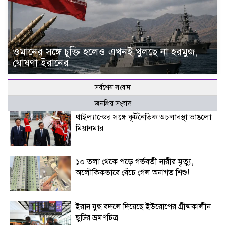
ওমানের সঙ্গে চুক্তি হলেও এখনই খুলছে না হরমুজ,
ঘোষণা ইরানের
সর্বশেষ সংবাদ
জনপ্রিয় সংবাদ
থাইল্যান্ডের সঙ্গে কূটনৈতিক অচলাবস্থা ভাঙলো
মিয়ানমার
১০ তলা থেকে পড়ে গর্ভবতী নারীর মৃত্যু,
অলৌকিকভাবে বেঁচে গেল অনাগত শিশু!
ইরান যুদ্ধ বদলে দিয়েছে ইউরোপের গ্রীষ্মকালীন
ছুটির ভ্রমণচিত্র