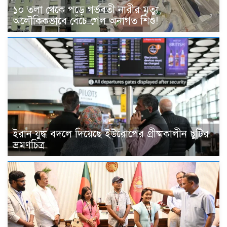
১০ তলা থেকে পড়ে গর্ভবতী নারীর মৃত্যু,
অলৌকিকভাবে বেঁচে গেল অনাগত শিশু!
ইরান যুদ্ধ বদলে দিয়েছে ইউরোপের গ্রীষ্মকালীন ছুটির
ভ্রমণচিত্র