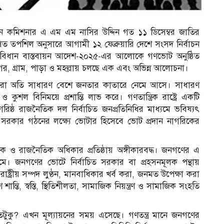
বাচন কমিশনার এ এম এম নাসির উদ্দিন গত ১১ ডিসেম্বর জাতির
ত তপশিল অনুসারে আগামী ১২ ফেব্রুয়ারি দেশে সংসদ নির্বাচন
সংবিধান বাস্তবায়ন আদেশ-২০২৫-এর আলোকে গণভোট অনুষ্ঠিত
গর, গ্রাম, পাড়া ও মহল্লায় চলছে এক এবং অভিন্ন আলোচনা।
নেতারা অতি সাধারণ বেশে জনতার কাতারে নেমে আসে। সাধারণ
ও কুশল বিনিময়ে প্রশান্তি লাভ করে। গণতান্ত্রিক রাষ্ট্রে একটি
ষ্ঠ রাজনৈতিক দল নির্বাচিত জনপ্রতিনিধির মাধ্যমে ভবিষ্যৎ
 সরকার গঠনের লক্ষ্যে ভোটার হিসেবে ভোট প্রদান নাগরিকের
িক ও রাজনৈতিক অধিকার প্রতিষ্ঠায় অঙ্গীকারবদ্ধ। জনগণের এ
াধ্যমে। জনগণের ভোটে নির্বাচিত সরকার বা প্রহসনমূলক পন্থায়
ট্রীয় সম্পদ লুণ্ঠন, মানবাধিকার খর্ব করা, জনমত উপেক্ষা করা
 শান্তি, স্বস্তি, স্থিতিশীলতা, সামাজিক নিয়ন্ত্রণ ও সামাজিক সংহতি
া কতটুকু? এখন মূল্যায়নের সময় এসেছে। গণতন্ত্র মানে জনগণের