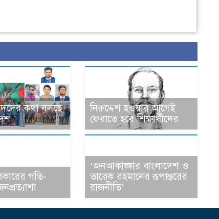
ীদদের কথা বলছে
নিরুদ্দেশ হওয়ার আগেই
দেশ
ফেরাতে হবে শিক্ষার্থীদের
‘জনআকাঙ্ক্ষার বাংলাদেশ ও
সরকারের গতি-
তারেক রহমানের রূপান্তরের
জনপ্রত্যাশা
রাজনীতি’