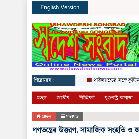
English Version
শিরোনাম :
থাইল্যান্ডের সঙ্গে কূটনৈতিক 
প্রচ্ছদ
জাতীয়
নিউইয়র্ক
যুক্তরাষ্ট্র-কানাডা
প্রচ্ছদ
মতামত
গণতন্ত্রের উত্তরণ, সামাজিক সংহতি ও 