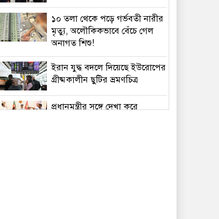
১০ তলা থেকে পড়ে গর্ভবতী নারীর
মৃত্যু, অলৌকিকভাবে বেঁচে গেল
অনাগত শিশু!
ইরান যুদ্ধ বদলে দিয়েছে ইউরোপের
গ্রীষ্মকালীন ছুটির ভ্রমণচিত্র
প্রধানমন্ত্রীর সঙ্গে দেখা করে
স্বপ্নপূরণ অনুশ্রীর, মিলল
হারমোনিয়াম উপহার
১৫ আগস্টের মধ্যেই একীভূত পাঁচ
ব্যাংক থেকে সরছেন প্রশাসকরা
ওমানের সঙ্গে চুক্তি হলেও এখনই
খুলছে না হরমুজ, ঘোষণা ইরানের