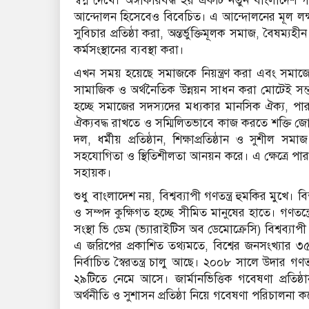
স্বপ্ন দেখে। অঙ্গীকারবদ্ধ হয় একটি নতুন বাংলাদ
আন্দোলন হিসেবেও বিবেচিত। এ আন্দোলনের মূল লক্ষ্যগ
সুবিচার প্রতিষ্ঠা করা, অন্তর্ভুক্তিমূলক সমাজ, বৈষ
কর্মসংস্থানের ব্যবস্থা করা।
এখন সময় হয়েছে সমাজকে নিয়ন্ত্রণ করা এবং সমাজের শা
সামাজিক ও অর্থনৈতিক উন্নয়ন সাধন করা মোটেই সম্
হচ্ছে সমাজের সদস্যদের মধ্যকার মানসিক ঐক্য, পারস্
ঐক্যবদ্ধ রাখতে ও সম্মিলিতভাবে কাজ করতে শক্তি জ
দল, ধর্মীয় প্রতিষ্ঠান, শিক্ষাপ্রতিষ্ঠান ও সুশীল
সহযোগিতা ও স্থিতিশীলতা আনয়ন করে। এ ক্ষেত্রে পার
সহায়ক।
শুধু বাংলাদেশ নয়, বিশ্বব্যাপী গণতন্ত্র হুমকির মুখে। বিশ্
ও সম্পদ কুক্ষিগত হচ্ছে সীমিত মানুষের হাতে। গণতন্ত্রে
সংস্থা ভি ডেম (ভ্যারাইটিস অব ডেমোক্রেসি) বিশ্বব্যাপ
এ জরিপের প্রকাশিত তথ্যমতে, বিশ্বের জনসংখ্যার ৩৫ 
নির্বাচিত স্বৈরতন্ত্র চালু আছে। ২০০৮ সালে উদার গণতা
২৯টিতে নেমে আসে। জার্মানভিত্তিক গবেষণা প্রতিষ্ঠা
অর্থনীতি ও সুশাসন প্রতিষ্ঠা নিয়ে গবেষণা পরিচালনা ক