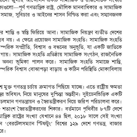
েশ গঠনে। জুলাই আন্দোলন একটি সামাজিক ও রাজনৈতিক সংস্কার
ুলো—পূর্ণ গণতান্ত্রিক রাষ্ট্র, মৌলিক মানবাধিকার ও সামাজিক
ম্যহীন সমাজ, সুবিচার ও আইনের শাসন নিশ্চিত করা এবং সম্মানজনক
ন্তি ও স্বস্তি ফিরিয়ে আনা। সামাজিক নিয়ন্ত্রণ ব্যতীত দেশের
ভব নয়। এ ক্ষেত্রে প্রয়োজন সামাজিক সংহতি। সামাজিক সংহতি
পরিক সম্প্রীতি, বিশ্বাস ও বন্ধনের অনুভূতি, যা একটি জাতিকে
োগায়। সামাজিক সংহতি প্রতিষ্ঠায় সামাজিক সংগঠন, রাজনৈতিক
 সমাজ অনন্য ভূমিকা পালন করে। সামাজিক সংহতি সমাজে শান্তি,
স্পরিক বিশ্বাস বোঝাপড়া বাড়ায় ও কঠিন পরিস্থিতি মোকাবিলায়
ব মুক্ত গণতন্ত্র চর্চায় ক্রমাগত পিছিয়ে যাচ্ছে। এতে রাষ্ট্রীয় ক্ষমতা
র ভবিষ্যৎ নিয়ে মানুষের দুশ্চিন্তা অন্তহীন। সুইডেনভিত্তিক একটি
ী চলমান গণতন্ত্রায়ন ও স্বৈরতন্ত্রীকরণ নিয়ে জরিপ পরিচালনা করে।
শতাংশ স্বৈরতন্ত্রীকরণের শিকার। বর্তমানে পৃথিবীর ৮৭টি দেশে
ন্ত্রিক রাষ্ট্রের সংখ্যা যেখানে ৪৪ ছিল, ২০১৮ সালে সেই সংখ্যা
ন ‘বেরটেলসম্যান স্টিফটুং’ বিশ্বের ১২৯ দেশে গণতন্ত্র, বাজার
রে।