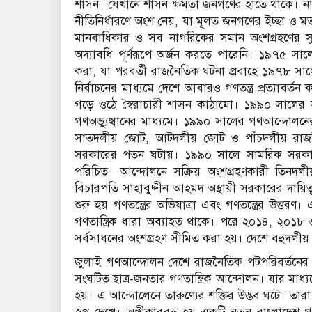
শাসন। যেখানে শাসন ক্ষমতা জনগণের হাতে থাকে। নাগরি
নীতিনির্ধারণে অংশ নেয়, যা মূলত জনগণের ইচ্ছা ও মত
মানবাধিকার ও সব নাগরিকের সমান অংশগ্রহণের সুযোগ। ক
অদ্যাবধি পূর্ণরূপে অর্জন করতে পারেনি। ১৯৭৫ সা
করা, যা পরবর্তী রাজনৈতিক ঘটনা প্রবাহে ১৯৭৮ সালে 
নির্বাচনের মাধ্যমে দেশে আবারও গণতন্ত্র প্রত্যাব
গড়ে ওঠে স্বৈরাচারী শাসন কাঠামো। ১৯৯০ সালের স
গণঅভ্যুত্থানের মাধ্যমে। ১৯৯০ সালের গণআন্দোলনে
সাতদলীয় জোট, আটদলীয় জোট ও পাঁচদলীয় রাজনৈতি
সরকারের পতন ঘটায়। ১৯৯০ সালে সামরিক সরকারের 
পরিচিত। আন্দোলনে সক্রিয় অংশগ্রহণকারী তিনদলীয় 
বিচারপতি সাহাবুদ্দীন আহমদ অস্থায়ী সরকারের দায়িত্
শুরু হয় গণতন্ত্রের অভিযাত্রা এবং গণতন্ত্রের উত্তর
গণতান্ত্রিক ধারা অব্যাহত থাকে। পরে ২০১৪, ২০১৮ ও
সর্বসাধনের অংশগ্রহণ সীমিত করা হয়। দেশে বহুদলীয় গণতান্
জুলাই গণআন্দোলন দেশে রাজনৈতিক পটপরিবর্তনের স
সংঘটিত ছাত্র-জনতার গণতান্ত্রিক আন্দোলন। যার মাধ্যমে
হয়। এ আন্দোলেনে তারুণ্যের শক্তির উদ্ভব ঘটে। তারা