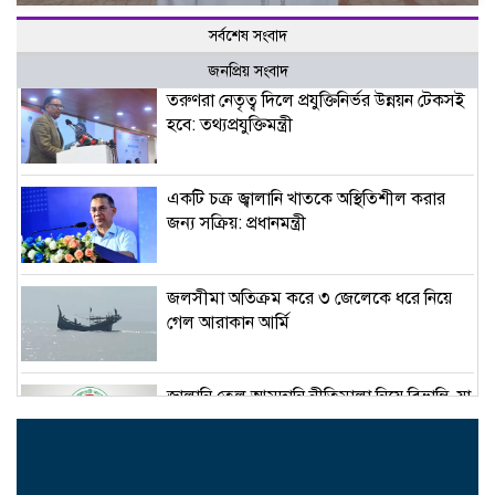
সর্বশেষ সংবাদ
জনপ্রিয় সংবাদ
তরুণরা নেতৃত্ব দিলে প্রযুক্তিনির্ভর উন্নয়ন টেকসই
হবে: তথ্যপ্রযুক্তিমন্ত্রী
একটি চক্র জ্বালানি খাতকে অস্থিতিশীল করার
জন্য সক্রিয়: প্রধানমন্ত্রী
জলসীমা অতিক্রম করে ৩ জেলেকে ধরে নিয়ে
গেল আরাকান আর্মি
জ্বালানি তেল আমদানি নীতিমালা নিয়ে বিভ্রান্তি, যা
বলছে মন্ত্রণালয়