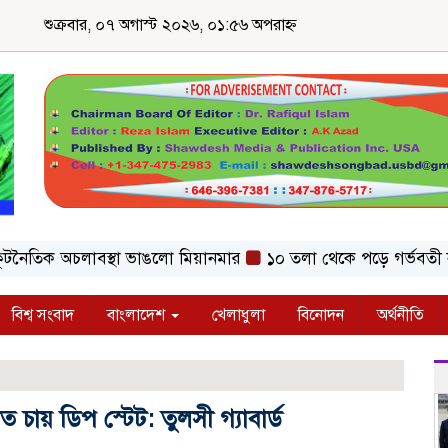
শুক্রবার, ০৭ অগাস্ট ২০২৬, ০১:৫৬ অপরাহ্ন
তিক অচলাবস্থা ভাঙলো মিয়ানমার
১০ তলা থেকে পড়ে গর্ভবতী নারীর ম
বিশ্ব সংবাদ
বাংলাদেশ
খেলাধুলা
বিনোদন
অর্থনীতি
াত চায় ডিপ স্টেট: তুলসী গ্যাবার্ড