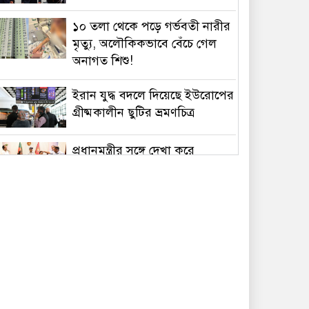
১০ তলা থেকে পড়ে গর্ভবতী নারীর
মৃত্যু, অলৌকিকভাবে বেঁচে গেল
অনাগত শিশু!
ইরান যুদ্ধ বদলে দিয়েছে ইউরোপের
গ্রীষ্মকালীন ছুটির ভ্রমণচিত্র
প্রধানমন্ত্রীর সঙ্গে দেখা করে
স্বপ্নপূরণ অনুশ্রীর, মিলল
হারমোনিয়াম উপহার
১৫ আগস্টের মধ্যেই একীভূত পাঁচ
ব্যাংক থেকে সরছেন প্রশাসকরা
ওমানের সঙ্গে চুক্তি হলেও এখনই
খুলছে না হরমুজ, ঘোষণা ইরানের