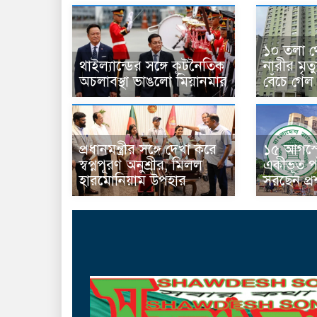
১০ তলা থ
থাইল্যান্ডের সঙ্গে কূটনৈতিক
নারীর মৃত
অচলাবস্থা ভাঙলো মিয়ানমার
বেঁচে গেল
প্রধানমন্ত্রীর সঙ্গে দেখা করে
১৫ আগস্ট
স্বপ্নপূরণ অনুশ্রীর, মিলল
একীভূত পা
হারমোনিয়াম উপহার
সরছেন প্