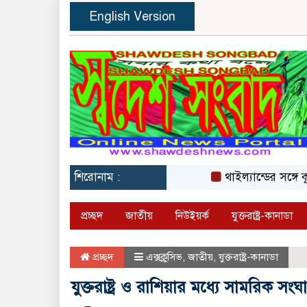
English Version
শিরোনাম :
থাইল্যান্ডের সঙ্গে কূটনৈ
প্রচ্ছদ
জাতীয়
নিউইয়র্ক
যুক্তরাষ্ট্র-কানাডা
প্রচ্ছদ
এক্সক্লুসিভ
,
জাতীয়
,
যুক্তরাষ্ট্র-কানাডা
যুক্তরাষ্ট্র ও রাশিয়ার মধ্যে সামরিক সংঘ