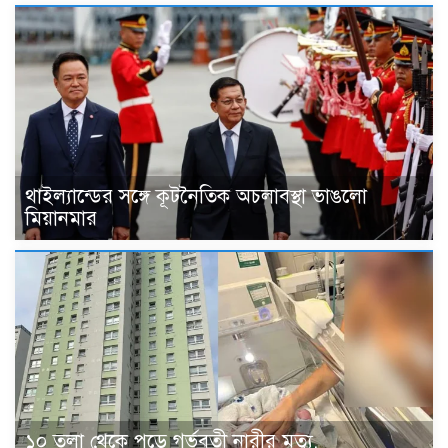
থাইল্যান্ডের সঙ্গে কূটনৈতিক অচলাবস্থা ভাঙলো
মিয়ানমার
১০ তলা থেকে পড়ে গর্ভবতী নারীর মৃত্যু,