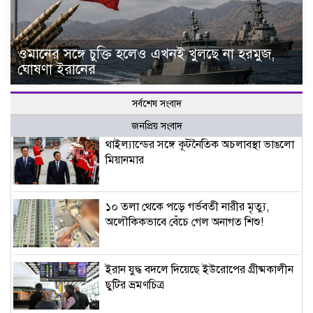
ওমানের সঙ্গে চুক্তি হলেও এখনই খুলছে না হরমুজ,
ঘোষণা ইরানের
সর্বশেষ সংবাদ
জনপ্রিয় সংবাদ
থাইল্যান্ডের সঙ্গে কূটনৈতিক অচলাবস্থা ভাঙলো
মিয়ানমার
১০ তলা থেকে পড়ে গর্ভবতী নারীর মৃত্যু,
অলৌকিকভাবে বেঁচে গেল অনাগত শিশু!
ইরান যুদ্ধ বদলে দিয়েছে ইউরোপের গ্রীষ্মকালীন
ছুটির ভ্রমণচিত্র