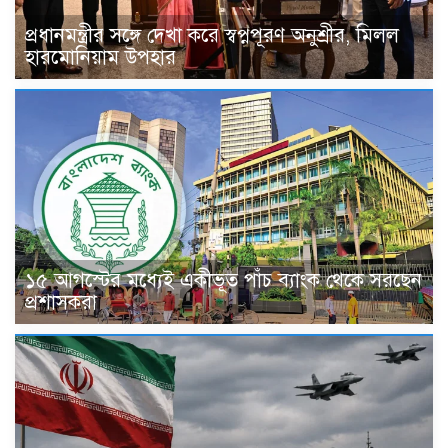
প্রধানমন্ত্রীর সঙ্গে দেখা করে স্বপ্নপূরণ অনুশ্রীর, মিলল
হারমোনিয়াম উপহার
১৫ আগস্টের মধ্যেই একীভূত পাঁচ ব্যাংক থেকে সরছেন
প্রশাসকরা