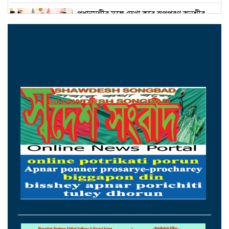
প্রধানমন্ত্রীর সঙ্গে দেখা করে স্বপ্নপূরণ অনুশ্রীর,
মিলল হারমোনিয়াম উপহার
১৫ আগস্টের মধ্যেই একীভূত পাঁচ ব্যাংক থেকে
সরছেন প্রশাসকরা
ওমানের সঙ্গে চুক্তি হলেও এখনই খুলছে না
হরমুজ, ঘোষণা ইরানের
আগস্টের প্রথম ৫ দিনে রেমিট্যান্স এলো ৬০
কোটি ২০ লাখ ডলার
থাইল্যান্ডের সঙ্গে কূটনৈতিক অচলাবস্থা ভাঙলো
মিয়ানমার