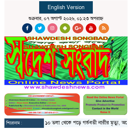
English Version
শুক্রবার, ০৭ অগাস্ট ২০২৬, ০১:২৩ অপরাহ্ন
 ভাঙলো মিয়ানমার
১০ তলা থেকে পড়ে গর্ভবতী নারীর মৃত্যু, অলৌকিক
শিরোনাম :