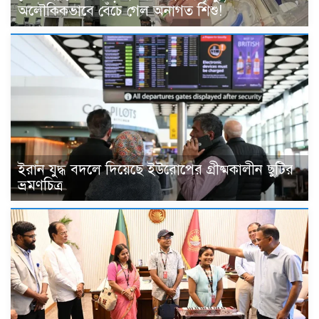
অলৌকিকভাবে বেঁচে গেল অনাগত শিশু!
ইরান যুদ্ধ বদলে দিয়েছে ইউরোপের গ্রীষ্মকালীন ছুটির
ভ্রমণচিত্র