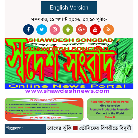
English Version
মঙ্গলবার, ১১ অগাস্ট ২০২৬, ০২:১৫ পূর্বাহ্ন
য়, বাড়তে পারে হৃদরোগের ঝুঁকি
তৌসিফের বিপরীতে বিদুষী বর্ণিতা
শিরোনাম :