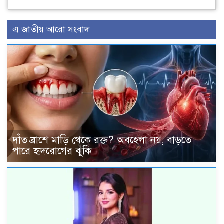
এ জাতীয় আরো সংবাদ
দাঁত ব্রাশে মাড়ি থেকে রক্ত? অবহেলা নয়, বাড়তে
পারে হৃদরোগের ঝুঁকি