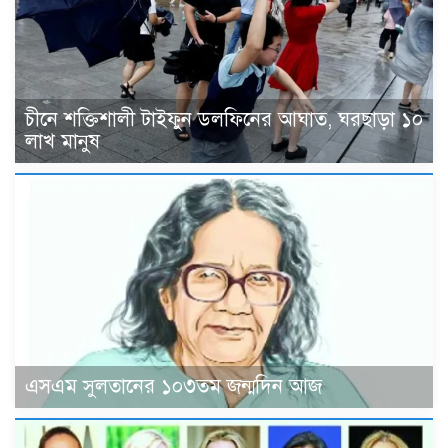
চীনে শক্তিশালী টাইফুন ডলফিনের আঘাত, ঘরছাড়া ১০
লাখ মানুষ
এসএম সুলতানের ১০৩তম জন্মদিন আজ