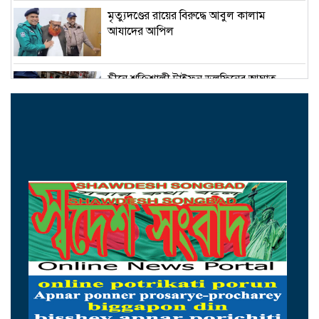
মৃত্যুদণ্ডের রায়ের বিরুদ্ধে আবুল কালাম
আযাদের আপিল
চীনে শক্তিশালী টাইফুন ডলফিনের আঘাত,
ঘরছাড়া ১০ লাখ মানুষ
এসএম সুলতানের ১০৩তম জন্মদিন আজ
অদম্য ইচ্ছাশক্তিতে বিশ্বজয়ী ১০ নারী
এসএসসির ফল প্রকাশ সকাল ১০টায়, জানবেন
যেভাবে