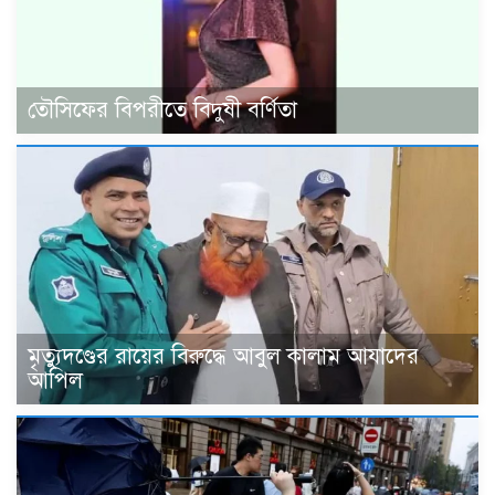
তৌসিফের বিপরীতে বিদুষী বর্ণিতা
মৃত্যুদণ্ডের রায়ের বিরুদ্ধে আবুল কালাম আযাদের
আপিল