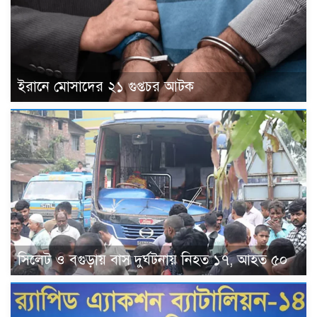
ইরানে মোসাদের ২১ গুপ্তচর আটক
সিলেট ও বগুড়ায় বাস দুর্ঘটনায় নিহত ১৭, আহত ৫০