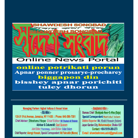
নিরাপত্তা পেলে আনন্দের সঙ্গেই দেশে ফিরব:
রয়টার্সকে সাকিব
মন্ত্রীদের ১০, এমপিদের ৫ লাখ টাকা বেতন চান
নুর
২৩তম রাষ্ট্রপতি হিসেবে আলোচনায় যারা
হামের উপসর্গে ৩ শিশুর মৃত্যু, আক্রান্ত ১২১৮
ছুটির দিনে সড়ক দুর্ঘটনায় দুই জেলায় প্রাণ
হারালেন ১৫ জন