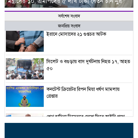
মন্ত্রীদের ১০, এমপিদের ৫ লাখ টাকা বেতন চান নুর
সর্বশেষ সংবাদ
জনপ্রিয় সংবাদ
ইরানে মোসাদের ২১ গুপ্তচর আটক
সিলেট ও বগুড়ায় বাস দুর্ঘটনায় নিহত ১৭, আহত
৫০
কনটেন্ট ক্রিয়েটর রিপন মিয়া ধর্ষণ মামলায়
গ্রেপ্তার
শেখ হাসিনা ডিসেম্বরে দেশে ফিরে আইনি পথে
হাঁটুক-আইনমন্ত্রী