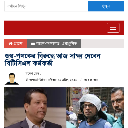
খুজুন
Toggle
naviga
প্রচ্ছদ
আইন-আদালত
,
এক্সক্লুসিভ
জয়-পলকের বিরুদ্ধে আজ সাক্ষ্য দেবেন
বিটিসিএল কর্মকর্তা
স্বদেশ ডেস্ক :
আপডেট টাইম : রবিবার, ১৯ এপ্রিল, ২০২৬
১২১ বার