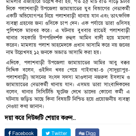
মামলার এজাহারে উল্লেখ করা হয়, গত ২৫ মার্চ রাত সাড়ে ৯টার
দিকে পলাশবাড়ী উপজেলা জামায়াতের যুব বিভাগের নেতাকর্মী
একটি অভিযোগপত্র নিয়ে পলাশবাড়ী থানায় যান এবং তাৎক্ষণিক
ব্যবস্থা গ্রহণের জন্য ওসিকে চাপ দেন। এক পর্যায়ে তারা ওসিসহ
পুলিশকে মারধর করে। এ ঘটনায় বুধবার রাতেই পলাশবাড়ী
থানার সহকারি উপপরিদর্শক রুহুল আমিন বাদী হয়ে মামলা
করেন। মামলায় পলাশ আহমেদকে প্রধান আসামি করে নয় জনের
নাম উল্লেখসহ ১২ জনকে অজ্ঞাত আসামি করা হয়।
এদিকে, পলাশবাড়ী উপজেলা জামায়াতের আমির আবু বক্কর
সিদ্দিক বলেন, ওইদিন খবর পেয়ে গাইবান্ধা-৩ (সাদুল্লাপুর-
পলাশবাড়ী) আসনের সংসদ সদস্য মাওলানা নজরুল ইসলাম ও
জামায়াতের নেতাকর্মী থানায় যান। এসময় তারা সাংবাদিকদের
বলেন, থানার সিসিটিভি ফুটেজ দেখে তাদের কোনো কর্মী এ
ঘটনায় জড়িত আছে কিনা বিষয়টি নিশ্চিত হয়ে প্রয়োজনীয় ব্যবস্থা
নেওয়া কথা জানান।
দয়া করে নিউজটি শেয়ার করুন..
Facebook
Twitter
Digg