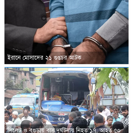
ইরানে মোসাদের ২১ গুপ্তচর আটক
সিলেট ও বগুড়ায় বাস দুর্ঘটনায় নিহত ১৭, আহত ৫০