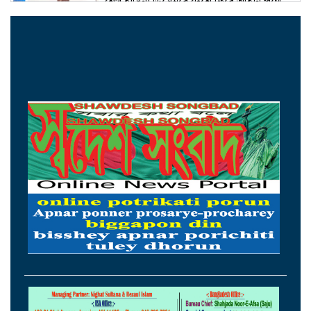
শেখ হাসিনা ডিসেম্বরে দেশে ফিরে আইনি পথে
হাঁটুক-আইনমন্ত্রী
নিরাপত্তা পেলে আনন্দের সঙ্গেই দেশে ফিরব:
রয়টার্সকে সাকিব
মন্ত্রীদের ১০, এমপিদের ৫ লাখ টাকা বেতন চান
নুর
২৩তম রাষ্ট্রপতি হিসেবে আলোচনায় যারা
হামের উপসর্গে ৩ শিশুর মৃত্যু, আক্রান্ত ১২১৮