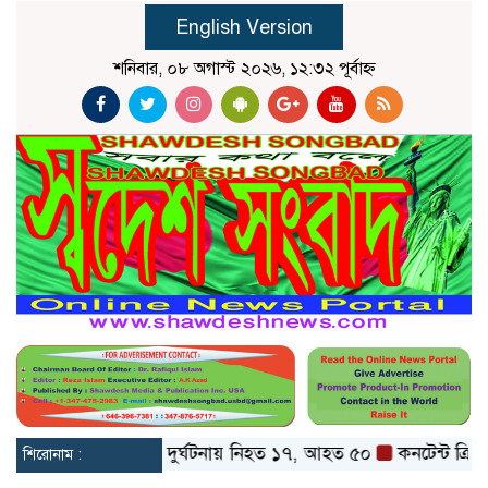
English Version
শনিবার, ০৮ অগাস্ট ২০২৬, ১২:৩২ পূর্বাহ্ন
েট ও বগুড়ায় বাস দুর্ঘটনায় নিহত ১৭, আহত ৫০
কনটেন্ট ক্রিয়েটর রি
শিরোনাম :