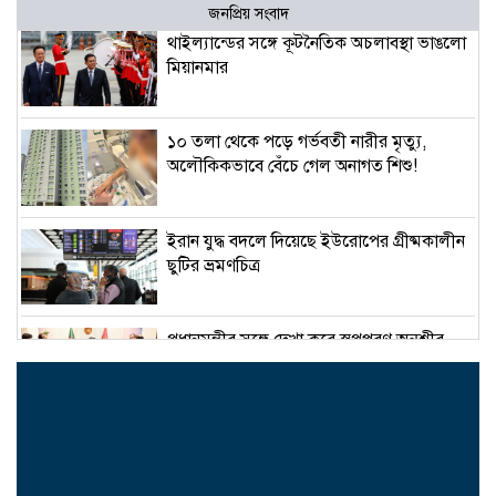
জনপ্রিয় সংবাদ
থাইল্যান্ডের সঙ্গে কূটনৈতিক অচলাবস্থা ভাঙলো
মিয়ানমার
১০ তলা থেকে পড়ে গর্ভবতী নারীর মৃত্যু,
অলৌকিকভাবে বেঁচে গেল অনাগত শিশু!
ইরান যুদ্ধ বদলে দিয়েছে ইউরোপের গ্রীষ্মকালীন
ছুটির ভ্রমণচিত্র
প্রধানমন্ত্রীর সঙ্গে দেখা করে স্বপ্নপূরণ অনুশ্রীর,
মিলল হারমোনিয়াম উপহার
১৫ আগস্টের মধ্যেই একীভূত পাঁচ ব্যাংক থেকে
সরছেন প্রশাসকরা