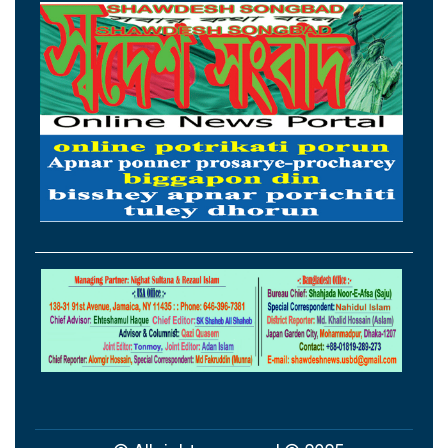
ওমানের সঙ্গে চুক্তি হলেও এখনই খুলছে না
হরমুজ, ঘোষণা ইরানের
আগস্টের প্রথম ৫ দিনে রেমিট্যান্স এলো ৬০
কোটি ২০ লাখ ডলার
থাইল্যান্ডের সঙ্গে কূটনৈতিক অচলাবস্থা ভাঙলো
মিয়ানমার
সচিবালয়ে জনপ্রশাসন বিষয়ক উপদেষ্টা,
আমলাতান্ত্রিক জটিলতা পরিহার করে দ্রুত
কার্যকর ব্যবস্থা গ্রহণের নির্দেশ
সিলেটে শিশু ধর্ষণচেষ্টা ও হত্যা মামলায় প্রধান
আসামির মৃত্যুদণ্ড