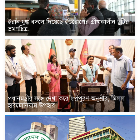
ইরান যুদ্ধ বদলে দিয়েছে ইউরোপের গ্রীষ্মকালীন ছুটির
ভ্রমণচিত্র
প্রধানমন্ত্রীর সঙ্গে দেখা করে স্বপ্নপূরণ অনুশ্রীর, মিলল
হারমোনিয়াম উপহার