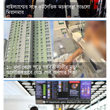
থাইল্যান্ডের সঙ্গে কূটনৈতিক অচলাবস্থা ভাঙলো
মিয়ানমার
১০ তলা থেকে পড়ে গর্ভবতী নারীর মৃত্যু,
অলৌকিকভাবে বেঁচে গেল অনাগত শিশু!