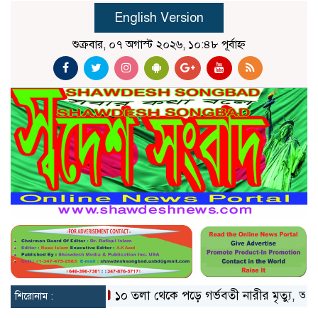
English Version
শুক্রবার, ০৭ অগাস্ট ২০২৬, ১০:৪৮ পূর্বাহ্ন
 ভাঙলো মিয়ানমার
১০ তলা থেকে পড়ে গর্ভবতী নারীর মৃত্যু, অলৌকিক
শিরোনাম :