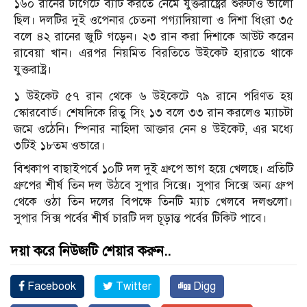
১৬০ রানের টার্গেটে ব্যাট করতে নেমে যুক্তরাষ্ট্রের শুরুটাও ভালো
ছিল। দলটির দুই ওপেনার চেতনা পগ্যাদিয়ালা ও দিশা ধিংরা ৩৫
বলে ৪২ রানের জুটি গড়েন। ২৩ রান করা দিশাকে আউট করেন
রাবেয়া খান। এরপর নিয়মিত বিরতিতে উইকেট হারাতে থাকে
যুক্তরাষ্ট্র।
১ উইকেট ৫৭ রান থেকে ৬ উইকেটে ৭৯ রানে পরিণত হয়
স্কোরবোর্ড। শেষদিকে রিতু সিং ১৩ বলে ৩৩ রান করলেও ম্যাচটা
জমে ওঠেনি। স্পিনার নাহিদা আক্তার নেন ৪ উইকেট, এর মধ্যে
৩টিই ১৮তম ওভারে।
বিশ্বকাপ বাছাইপর্বে ১০টি দল দুই গ্রুপে ভাগ হয়ে খেলছে। প্রতিটি
গ্রুপের শীর্ষ তিন দল উঠবে সুপার সিক্সে। সুপার সিক্সে অন্য গ্রুপ
থেকে ওঠা তিন দলের বিপক্ষে তিনটি ম্যাচ খেলবে দলগুলো।
সুপার সিক্স পর্বের শীর্ষ চারটি দল চূড়ান্ত পর্বের টিকিট পাবে।
দয়া করে নিউজটি শেয়ার করুন..
Facebook
Twitter
Digg