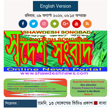
English Version
রবিবার, ০৯ অগাস্ট ২০২৬, ০৬:১৫ অপরাহ্ন
প্রকাশ্যে মোজতবা খামেনি, ১৩ সেকেন্ডের ভিডিও প্রকাশ
বাবাকে শেষ 
শিরোনাম :