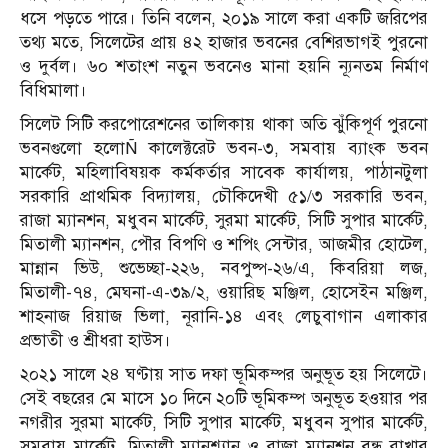
ধসে পড়তে পারে। তিনি বলেন, ২০১৯ সালে করা একটি জরিপের
তথ্য মতে, সিলেটের প্রায় ৪২ হাজার ভবনের বেশিরভাগই পুরনো
ও দুর্বল। ৬০ শতাংশ নতুন ভবনেও মানা হয়নি ন্যূনতম নির্মাণ
বিধিমালা।
সিলেট সিটি করপোরেশনের তালিকায় থাকা অতি ঝুঁকিপূর্ণ পুরনো
ভবনগুলো হলোÑ কালেক্টরেট ভবন-৩, সমবায় ব্যাংক ভবন
মার্কেট, মহিলাবিষয়ক কর্মকর্তার সাবেক কার্যালয়, পাঠানটুলা
সরকারি প্রাথমিক বিদ্যালয়, চৌকিদেখী ৫১/৩ সরকারি ভবন,
রাজা ম্যানশন, মধুবন মার্কেট, সুরমা মার্কেট, সিটি সুপার মার্কেট,
মিতালী ম্যানশন, পৌর বিপণি ও শপিং সেন্টার, আজমীর হোটেল,
মান্নান ভিউ, শুভেচ্ছা-২২৬, নবপুষ্প-২৬/এ, কিবরিয়া লজ,
মিতালী-৭৪, মেঘনা-এ-৩৯/২, ওয়ারিছ মঞ্জিল, হোসেইন মঞ্জিল,
শাহনাজ রিয়াজ ভিলা, নূরানি-১৪ এবং লেচুবাগান এলাকার
প্রভাতী ও শ্রীধরা হাউস।
২০২১ সালে ২৪ ঘণ্টায় সাত দফা ভূমিকম্পর অনুভূত হয় সিলেটে।
সেই বছরের মে মাসে ১০ দিনে ২০টি ভূমিকম্প অনুভূত হওয়ার পর
নগরীর সুরমা মার্কেট, সিটি সুপার মার্কেট, মধুবন সুপার মার্কেট,
সমবায় মার্কেট, মিতালী ম্যানশ্যান ও রাজা ম্যানশন বন্ধ রাখার