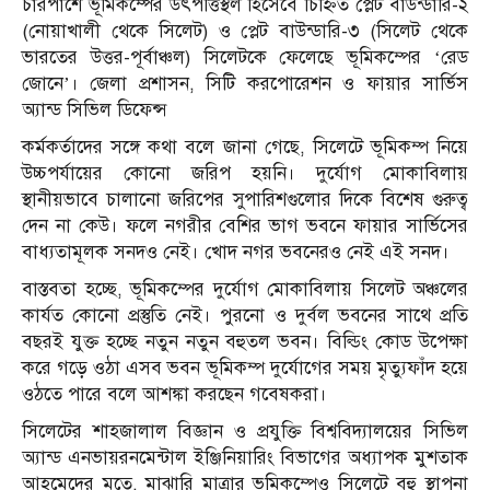
চারপাশে ভূমিকম্পের উৎপত্তিস্থল হিসেবে চিহ্নিত প্লেট বাউন্ডারি-২
(নোয়াখালী থেকে সিলেট) ও প্লেট বাউন্ডারি-৩ (সিলেট থেকে
ভারতের উত্তর-পূর্বাঞ্চল) সিলেটকে ফেলেছে ভূমিকম্পের ‘রেড
জোনে’। জেলা প্রশাসন, সিটি করপোরেশন ও ফায়ার সার্ভিস
অ্যান্ড সিভিল ডিফেন্স
কর্মকর্তাদের সঙ্গে কথা বলে জানা গেছে, সিলেটে ভূমিকম্প নিয়ে
উচ্চপর্যায়ের কোনো জরিপ হয়নি। দুর্যোগ মোকাবিলায়
স্থানীয়ভাবে চালানো জরিপের সুপারিশগুলোর দিকে বিশেষ গুরুত্ব
দেন না কেউ। ফলে নগরীর বেশির ভাগ ভবনে ফায়ার সার্ভিসের
বাধ্যতামূলক সনদও নেই। খোদ নগর ভবনেরও নেই এই সনদ।
বাস্তবতা হচ্ছে, ভূমিকম্পের দুর্যোগ মোকাবিলায় সিলেট অঞ্চলের
কার্যত কোনো প্রস্তুতি নেই। পুরনো ও দুর্বল ভবনের সাথে প্রতি
বছরই যুক্ত হচ্ছে নতুন নতুন বহুতল ভবন। বিল্ডিং কোড উপেক্ষা
করে গড়ে ওঠা এসব ভবন ভূমিকম্প দুর্যোগের সময় মৃত্যুফাঁদ হয়ে
ওঠতে পারে বলে আশঙ্কা করছেন গবেষকরা।
সিলেটের শাহজালাল বিজ্ঞান ও প্রযুক্তি বিশ্ববিদ্যালয়ের সিভিল
অ্যান্ড এনভায়রনমেন্টাল ইঞ্জিনিয়ারিং বিভাগের অধ্যাপক মুশতাক
আহমেদের মতে, মাঝারি মাত্রার ভূমিকম্পেও সিলেটে বহু স্থাপনা