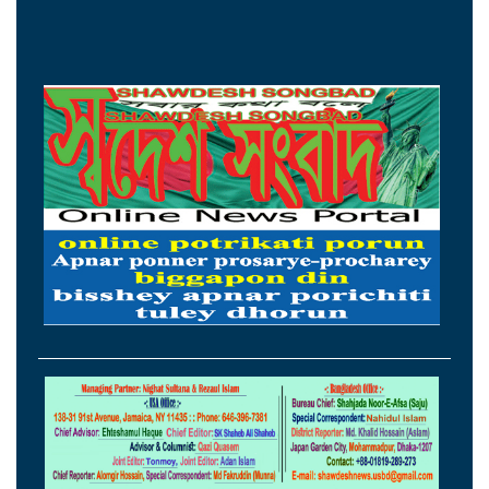
নিজ দলের নেতাকে মারধর ও চাঁদাবাজির
অভিযোগ, বিএনপি নেতা আজাদের সব পদ ও
রাজনৈতিক কর্মকাণ্ড স্থগিত
জুলাই জাদুঘর থেকে গুরুত্বপূর্ণ কিছু জিনিস
বিএনপি সরিয়ে ফেলেছে: আসিফ মাহমুদ
জুলাইযোদ্ধাদের সিএনজি অটোরিকশা ও রিকশা
উপহার দিলেন প্রধানমন্ত্রী
তারেক রহমানকেও আয়নাঘরে রেখে নির্যাতন
করা হয়েছিল: চিফ প্রসিকিউটর
প্রতিটি বাড়িঘর পাহারায় রাখা সম্ভব নয়: রাজউক
চেয়ারম্যান