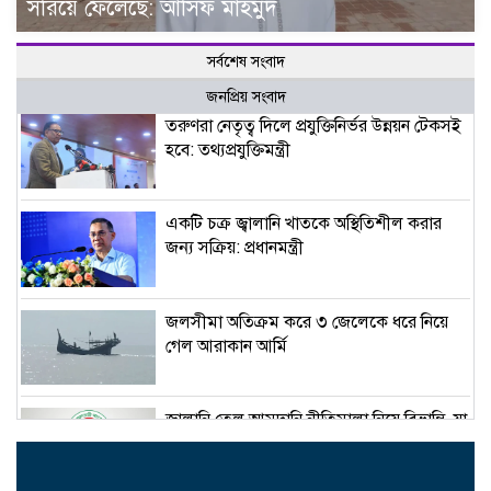
সরিয়ে ফেলেছে: আসিফ মাহমুদ
সর্বশেষ সংবাদ
জনপ্রিয় সংবাদ
তরুণরা নেতৃত্ব দিলে প্রযুক্তিনির্ভর উন্নয়ন টেকসই
হবে: তথ্যপ্রযুক্তিমন্ত্রী
একটি চক্র জ্বালানি খাতকে অস্থিতিশীল করার
জন্য সক্রিয়: প্রধানমন্ত্রী
জলসীমা অতিক্রম করে ৩ জেলেকে ধরে নিয়ে
গেল আরাকান আর্মি
জ্বালানি তেল আমদানি নীতিমালা নিয়ে বিভ্রান্তি, যা
বলছে মন্ত্রণালয়