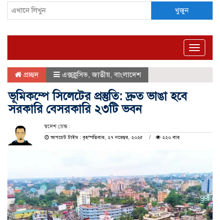
খুজুন
Toggle
naviga
প্রচ্ছদ
এক্সক্লুসিভ
,
জাতীয়
,
বাংলাদেশ
ভূমিকম্পে সিলেটের প্রস্তুতি: দ্রুত ভাঙা হবে
সরকারি বেসরকারি ২৩টি ভবন
স্বদেশ ডেস্ক :
আপডেট টাইম : বৃহস্পতিবার, ২৭ নভেম্বর, ২০২৫
২২০ বার