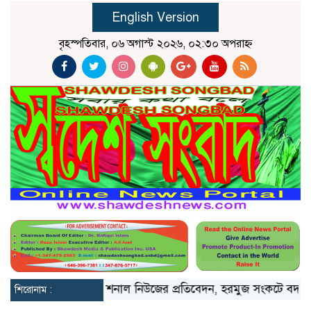
English Version
বৃহস্পতিবার, ০৬ অগাস্ট ২০২৬, ০২:৩০ অপরাহ্ন
মার ওপরে
দ্য ন্যাশনাল নিউজের প্রতিবেদন, হরমুজ সংকটে বদলে যাচ
শিরোনাম :