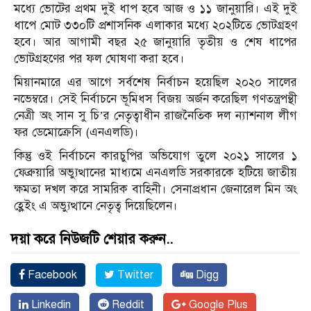
মধ্যে ভোটের প্রথম দুই ধাপ হবে আজ ও ১১ জানুয়ারি। এই দুই
ধাপে মোট ৩৩০টি প্রশাসনিক এলাকার মধ্যে ২০২টিতে ভোটগ্রহণ
হবে। আর আগামী বছর ২৫ জানুয়ারি তৃতীয় ও শেষ ধাপের
ভোটগ্রহণের পর ফল ঘোষণা করা হবে।
মিয়ানমারে এর আগে সর্বশেষ নির্বাচন হয়েছিল ২০২০ সালের
নভেম্বরে। সেই নির্বাচনে ভূমিধস বিজয় অর্জন করেছিল গণতন্ত্রপন্থী
নেত্রী অং সান সু চি’র নেতৃত্বাধীন রাজনৈতিক দল ন্যাশনাল লীগ
ফর ডেমোক্রেসি (এনএলডি)।
কিন্তু ওই নির্বাচনে কারচুপির অভিযোগ তুলে ২০২১ সালের ১
ফেব্রুয়ারি অভ্যুত্থানের মাধ্যমে এনএলডি সরকারকে হটিয়ে জাতীয়
ক্ষমতা দখল করে সামরিক বাহিনী। সেনাপ্রধান জেনারেল মিন অং
হ্লেইং এ অভ্যুত্থানে নেতৃত্ব দিয়েছিলেন।
দয়া করে নিউজটি শেয়ার করুন..
Facebook
Twitter
Digg
Linkedin
Reddit
Google Plus