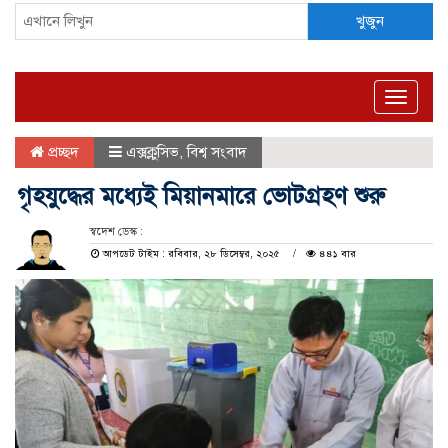
খুজুন
Toggle
naviga
প্রচ্ছদ
এক্সক্লুসিভ
,
বিশ্ব সংবাদ
গৃহযুদ্ধের মধ্যেই মিয়ানমারে ভোটগ্রহণ শুরু
স্বদেশ ডেস্ক :
আপডেট টাইম : রবিবার, ২৮ ডিসেম্বর, ২০২৫
৪৪১ বার