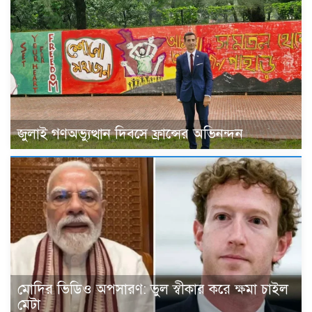
জুলাই গণঅভ্যুত্থান দিবসে ফ্রান্সের অভিনন্দন
মোদির ভিডিও অপসারণ: ভুল স্বীকার করে ক্ষমা চাইল
মেটা