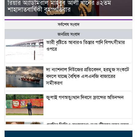
রিয়ার অ্যাডমিরাল মাহবুব আলী খানের ৪২তম
শাহাদাতবার্ষিকী বৃহস্পতিবার
সর্বশেষ সংবাদ
জনপ্রিয় সংবাদ
ভারী বৃষ্টিতে আবারও তিস্তার পানি বিপৎসীমার
ওপরে
দ্য ন্যাশনাল নিউজের প্রতিবেদন, হরমুজ সংকটে
বদলে যাচ্ছে বৈশ্বিক এলএনজি বাজারের
সমীকরণ
জুলাই গণঅভ্যুত্থান দিবসে ফ্রান্সের অভিনন্দন
মোদির ভিডিও অপসারণ: ভুল স্বীকার করে ক্ষমা
চাইল মেটা