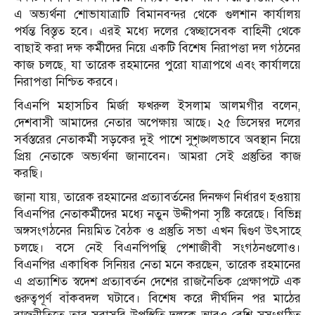
এ অভ্যর্থনা শোভাযাত্রাটি বিমানবন্দর থেকে গুলশান কার্যালয়
পর্যন্ত বিস্তৃত হবে। এরই মধ্যে দলের স্বেচ্ছাসেবক বাহিনী থেকে
বাছাই করা দক্ষ কর্মীদের নিয়ে একটি বিশেষ নিরাপত্তা দল গঠনের
কাজ চলছে, যা তারেক রহমানের পুরো যাত্রাপথে এবং কার্যালয়ে
নিরাপত্তা নিশ্চিত করবে।
বিএনপি মহাসচিব মির্জা ফখরুল ইসলাম আলমগীর বলেন,
দেশবাসী আমাদের নেতার অপেক্ষায় আছে। ২৫ ডিসেম্বর দলের
সর্বস্তরের নেতাকর্মী সড়কের দুই পাশে সুশৃঙ্খলভাবে অবস্থান নিয়ে
প্রিয় নেতাকে অভ্যর্থনা জানাবেন। আমরা সেই প্রস্তুতির কাজ
করছি।
জানা যায়, তারেক রহমানের প্রত্যাবর্তনের দিনক্ষণ নির্ধারণ হওয়ায়
বিএনপির নেতাকর্মীদের মধ্যে নতুন উদ্দীপনা সৃষ্টি করেছে। বিভিন্ন
অঙ্গসংগঠনের নিয়মিত বৈঠক ও প্রস্তুতি সভা এখন দ্বিগুণ উৎসাহে
চলছে। বসে নেই বিএনপিপন্থি পেশাজীবী সংগঠনগুলোও।
বিএনপির একাধিক সিনিয়র নেতা মনে করছেন, তারেক রহমানের
এ প্রত্যাশিত স্বদেশ প্রত্যাবর্তন দেশের রাজনৈতিক প্রেক্ষাপটে এক
গুরুত্বপূর্ণ বাঁকবদল ঘটাবে। বিশেষ করে দীর্ঘদিন পর মাঠের