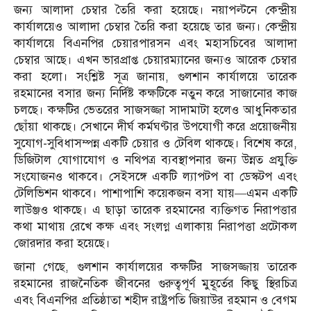
জন্য আলাদা চেম্বার তৈরি করা হয়েছে। নয়াপল্টনে কেন্দ্রীয়
কার্যালয়েও আলাদা চেম্বার তৈরি করা হয়েছে তার জন্য। কেন্দ্রীয়
কার্যালয়ে বিএনপির চেয়ারপারসন এবং মহাসচিবের আলাদা
চেম্বার আছে। এখন ভারপ্রাপ্ত চেয়ারম্যানের জন্যও আরেক চেম্বার
করা হলো। সংশ্লিষ্ট সূত্র জানায়, গুলশান কার্যালয়ে তারেক
রহমানের বসার জন্য নির্দিষ্ট কক্ষটিকে নতুন করে সাজানোর কাজ
চলছে। কক্ষটির ভেতরের সাজসজ্জা সাদামাটা হলেও আধুনিকতার
ছোঁয়া থাকছে। সেখানে দীর্ঘ কর্মঘণ্টার উপযোগী করে প্রয়োজনীয়
সুযোগ-সুবিধাসম্পন্ন একটি চেয়ার ও টেবিল থাকছে। বিশেষ করে,
ডিজিটাল যোগাযোগ ও নথিপত্র ব্যবস্থাপনার জন্য উন্নত প্রযুক্তি
সংযোজনও থাকবে। সেইসঙ্গে একটি ল্যাপটপ বা ডেস্কটপ এবং
টেলিভিশন থাকবে। পাশাপাশি কয়েকজন বসা যায়—এমন একটি
লাউঞ্জও থাকছে। এ ছাড়া তারেক রহমানের ব্যক্তিগত নিরাপত্তার
কথা মাথায় রেখে কক্ষ এবং সংলগ্ন এলাকায় নিরাপত্তা প্রটোকল
জোরদার করা হয়েছে।
জানা গেছে, গুলশান কার্যালয়ের কক্ষটির সাজসজ্জায় তারেক
রহমানের রাজনৈতিক জীবনের গুরুত্বপূর্ণ মুহূর্তের কিছু স্থিরচিত্র
এবং বিএনপির প্রতিষ্ঠাতা শহীদ রাষ্ট্রপতি জিয়াউর রহমান ও বেগম