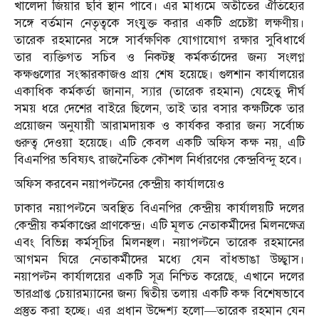
খালেদা জিয়ার ছবি স্থান পাবে। এর মাধ্যমে অতীতের ঐতিহ্যের
সঙ্গে বর্তমান নেতৃত্বকে সংযুক্ত করার একটি প্রচেষ্টা লক্ষণীয়।
তারেক রহমানের সঙ্গে সার্বক্ষণিক যোগাযোগ রক্ষার সুবিধার্থে
তার ব্যক্তিগত সচিব ও নিকটস্থ কর্মকর্তাদের জন্য সংলগ্ন
কক্ষগুলোর সংস্কারকাজও প্রায় শেষ হয়েছে। গুলশান কার্যালয়ের
একাধিক কর্মকর্তা জানান, স্যার (তারেক রহমান) যেহেতু দীর্ঘ
সময় ধরে দেশের বাইরে ছিলেন, তাই তার বসার কক্ষটিকে তার
প্রয়োজন অনুযায়ী আরামদায়ক ও কার্যকর করার জন্য সর্বোচ্চ
গুরুত্ব দেওয়া হয়েছে। এটি কেবল একটি অফিস কক্ষ নয়, এটি
বিএনপির ভবিষ্যৎ রাজনৈতিক কৌশল নির্ধারণের কেন্দ্রবিন্দু হবে।
অফিস করবেন নয়াপল্টনের কেন্দ্রীয় কার্যালয়েও
ঢাকার নয়াপল্টনে অবস্থিত বিএনপির কেন্দ্রীয় কার্যালয়টি দলের
কেন্দ্রীয় কর্মকাণ্ডের প্রাণকেন্দ্র। এটি মূলত নেতাকর্মীদের মিলনক্ষেত্র
এবং বিভিন্ন কর্মসূচির মিলনস্থল। নয়াপল্টনে তারেক রহমানের
আগমন ঘিরে নেতাকর্মীদের মধ্যে যেন বাঁধভাঙা উচ্ছ্বাস।
নয়াপল্টন কার্যালয়ের একটি সূত্র নিশ্চিত করেছে, এখানে দলের
ভারপ্রাপ্ত চেয়ারম্যানের জন্য দ্বিতীয় তলায় একটি কক্ষ বিশেষভাবে
প্রস্তুত করা হচ্ছে। এর প্রধান উদ্দেশ্য হলো—তারেক রহমান যেন