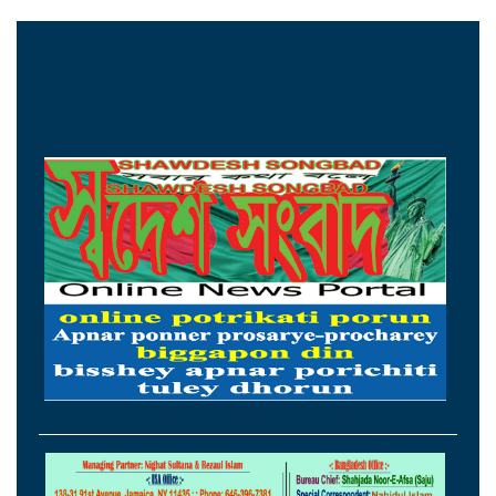
হাঁটুক-আইনমন্ত্রী
নিরাপত্তা পেলে আনন্দের সঙ্গেই দেশে ফিরব:
রয়টার্সকে সাকিব
মন্ত্রীদের ১০, এমপিদের ৫ লাখ টাকা বেতন চান
নুর
২৩তম রাষ্ট্রপতি হিসেবে আলোচনায় যারা
হামের উপসর্গে ৩ শিশুর মৃত্যু, আক্রান্ত ১২১৮
ছুটির দিনে সড়ক দুর্ঘটনায় দুই জেলায় প্রাণ