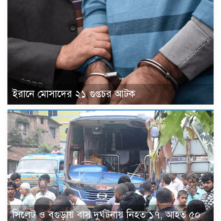
ইরানে মোসাদের ২১ গুপ্তচর আটক
সিলেট ও বগুড়ায় বাস দুর্ঘটনায় নিহত ১৭, আহত ৫০