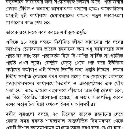
নতুনভাবে সাজানোর জন্য সংস্কারকাজ চলমান আছে। প্রয়োজনীয়
চেয়ার-টেবিল ও অন্যান্য আসবাবপত্র বসানো হচ্ছে। কয়েকদিনের
মধ্যেই দুই কার্যালয়ে চেয়ারম্যানের কক্ষের নতুন দরজাগুলো
লাগানোর কাজ শেষ হবে।
তারেক রহমানকে বরণ করতে সর্বাত্মক প্রস্তুতি
এদিকে ১৮ বছর লন্ডনে নির্বাসিত জীবন কাটানোর পর দলের
ভারপ্রাপ্ত চেয়ারম্যান তারেক রহমানের জন্য শুধু কার্যালয়ের কক্ষ
প্রস্তুত নয় বরং তার প্রত্যাবর্তন ঘিরে বিএনপির সার্বিক সাংগঠনিক
প্রস্তুতি এখন তুঙ্গে। কেন্দ্রীয় নেতৃত্ব থেকে শুরু করে ইউনিয়ন
পর্যায়ের কর্মীরাও এই বিশেষ দিনটির জন্য প্রস্তুতি নিচ্ছেন। দলের
দ্বিতীয় সর্বোচ্চ নেতাকে বরণ করার লক্ষ্যে গত সোমবার গুলশানে
চেয়ারপারসনের কার্যালয়ে বিএনপি ও অঙ্গসংগঠনের এক যৌথ
সভা হয়। এতে তারেক রহমানকে কীভাবে অভ্যর্থনা দেওয়া হবে,
তা নিয়ে বিস্তারিত আলোচনা হয়েছে। এ সভায় সভাপতিত্ব করেন
দলের মহাসচিব মির্জা ফখরুল ইসলাম আলমগীর।
দলীয় সূত্রগুলো বলছে, ২৫ ডিসেম্বর তারেক রহমানের দেশে
ফেরার সময় হযরত শাহজালাল আন্তর্জাতিক বিমানবন্দর থেকে
একটি বিশাল জনসমাগমের মাধ্যমে তাকে বরণ করে নেওয়া হবে।