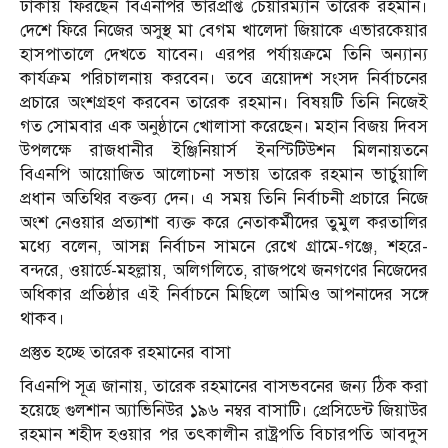
ঢাকায় ফিরছেন বিএনপির ভারপ্রাপ্ত চেয়ারম্যান তারেক রহমান।
দেশে ফিরে নিজের অসুস্থ মা বেগম খালেদা জিয়াকে এভারকেয়ার
হাসপাতালে দেখতে যাবেন। এরপর পর্যায়ক্রমে তিনি অন্যান্য
কার্যক্রম পরিচালনায় করবেন। তবে ত্রয়োদশ সংসদ নির্বাচনের
প্রচারে অংশগ্রহণ করবেন তারেক রহমান। বিষয়টি তিনি নিজেই
গত সোমবার এক অনুষ্ঠানে খোলাসা করেছেন। মহান বিজয় দিবস
উপলক্ষে রাজধানীর ইঞ্জিনিয়ার্স ইনস্টিটিউশন মিলনায়তনে
বিএনপি আয়োজিত আলোচনা সভায় তারেক রহমান ভার্চুয়ালি
প্রধান অতিথির বক্তব্য দেন। এ সময় তিনি নির্বাচনী প্রচারে নিজে
অংশ নেওয়ার প্রত্যাশা ব্যক্ত করে নেতাকর্মীদের তুমুল করতালির
মধ্যে বলেন, আসন্ন নির্বাচন সামনে রেখে গ্রামে-গঞ্জে, শহরে-
বন্দরে, ওয়ার্ডে-মহল্লায়, অলিগলিতে, রাজপথে জনগণের নিজেদের
অধিকার প্রতিষ্ঠার এই নির্বাচনে মিছিলে আমিও আপনাদের সঙ্গে
থাকব।
প্রস্তুত হচ্ছে তারেক রহমানের বাসা
বিএনপি সূত্র জানায়, তারেক রহমানের বাসভবনের জন্য ঠিক করা
হয়েছে গুলশান অ্যাভিনিউর ১৯৬ নম্বর বাসাটি। প্রেসিডেন্ট জিয়াউর
রহমান শহীদ হওয়ার পর তৎকালীন রাষ্ট্রপতি বিচারপতি আবদুস