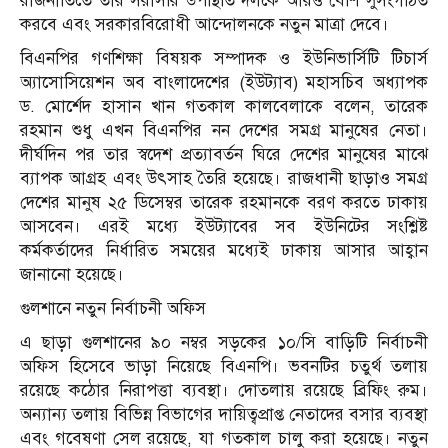
রাজনীতিতে তার সরাসরি উপস্থিতি দলকে আরও বেশি সুসংগঠিত
করবে এবং সরকারবিরোধী আন্দোলনকে নতুন মাত্রা দেবে।
বিএনপির গণশিক্ষা বিষয়ক সম্পাদক ও ইউনিভার্সিটি টিচার্স
অ্যাসোসিয়েশন অব বাংলাদেশের (ইউট্যাব) মহাসচিব অধ্যাপক
ড. মোর্শেদ হাসান খান গতকাল কালবেলাকে বলেন, তারেক
রহমান শুধু এখন বিএনপির নন দেশের সমগ্র মানুষের নেতা।
দীর্ঘদিন পর তার স্বদেশ প্রত্যাবর্তন ঘিরে দেশের মানুষের মাঝে
ব্যাপক আগ্রহ এবং উৎসাহ তৈরি হয়েছে। রাজধানী ছাড়াও সমগ্র
দেশের মানুষ ২৫ ডিসেম্বর তারেক রহমানকে বরণ করতে ঢাকায়
আসবেন। এরই মধ্যে ইউট্যাবের সব ইউনিটের সংশ্লিষ্ট
কর্মকর্তাদের নির্ধারিত সময়ের মধ্যেই ঢাকায় আসার আহ্বান
জানানো হয়েছে।
গুলশানে নতুন নির্বাচনী অফিস
এ ছাড়া গুলশানের ৯০ নম্বর সড়কের ১০/সি বাড়িটি নির্বাচনী
অফিস হিসেবে ভাড়া নিয়েছে বিএনপি। ভবনটির চতুর্থ তলায়
রয়েছে কঠোর নিরাপত্তা ব্যবস্থা। দোতলায় রয়েছে ব্রিফিং রুম।
অন্যান্য তলায় বিভিন্ন বিভাগের দায়িত্বপ্রাপ্ত নেতাদের বসার ব্যবস্থা
এবং গবেষণা সেল রয়েছে, যা গতকাল চালু করা হয়েছে। নতুন