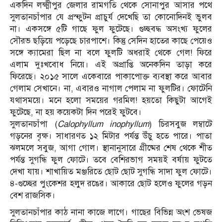
একদিন লক্ষ্মীপুর জেলার রামগতি থেকে সোনাপুর আসার পথে
সুলতানচাঁপার যে প্রস্ফুটন প্রাচুর্য দেখেছি তা কোনোদিনই ভুলব
না। একসঙ্গে ৫টি গাছে ফুল ফুটেছে। গুচ্ছবদ্ধ অসংখ্য ফুলের
সৌরভ ছড়িয়ে পড়েছে চারপাশে। কিন্তু সেদিন হাতের কাছে পেয়েও
সঙ্গে ক্যামেরা ছিল না বলে ফুলটি অধরাই থেকে গেল! ফিরে
এলাম দুঃখবোধ নিয়ে। এই অপ্রাপ্তি অনেকদিন তাড়া করে
ফিরেছে। ২০১৫ সালে একেবারে পাকাপোক্ত ব্যবস্থা করে আবার
গেলাম সেখানে। না, এবারও নাগাল পেলাম না ফুলটির। ফোটেনি
যথাসময়ে। মনে হলো সময়ের গরমিল! হয়তো কিছুটা আগেই
ফুটেছে, না হয় কয়েকটা দিন পরেই ফুটবে।
সুলতানচাঁপা (
Calophyllum inophyllum
) চিরসবুজ লম্বাটে
গড়নের বৃক্ষ। সাধারণত ১২ মিটার পর্যন্ত উঁচু হতে পারে। পাতা
ঝলমলে সবুজ, আগা গোল। স্থানানুসারে গ্রীষ্মের শেষ থেকে শীত
পর্যন্ত সুগন্ধি ফুল ফোটে। তবে বেশিরভাগ সময়ই বর্ষায় ফুটতে
দেখা যায়। শাখায়িত মঞ্জরিতে ছোট ছোট সুগন্ধি সাদা ফুল ফোটে।
৪-গুচ্ছের পুংকেশর হলুদ রঙের। আকারে ছোট হলেও ফুলের গড়ন
বেশ রাজসিক।
সুলতানচাঁপার কাঠ নানা কাজে লাগে। গাছের বিভিন্ন অংশ ভেষজ