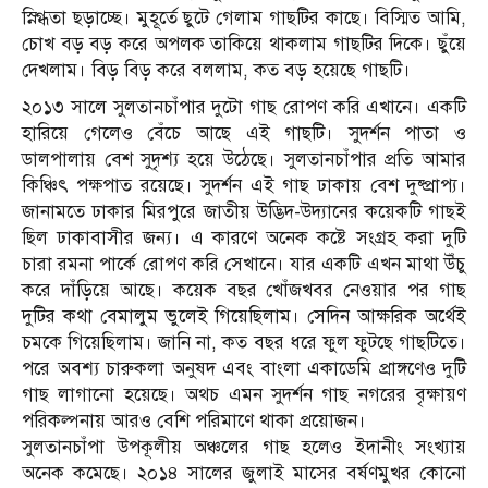
স্নিগ্ধতা ছড়াচ্ছে। মুহূর্তে ছুটে গেলাম গাছটির কাছে। বিস্মিত আমি,
চোখ বড় বড় করে অপলক তাকিয়ে থাকলাম গাছটির দিকে। ছুঁয়ে
দেখলাম। বিড় বিড় করে বললাম, কত বড় হয়েছে গাছটি।
২০১৩ সালে সুলতানচাঁপার দুটো গাছ রোপণ করি এখানে। একটি
হারিয়ে গেলেও বেঁচে আছে এই গাছটি। সুদর্শন পাতা ও
ডালপালায় বেশ সুদৃশ্য হয়ে উঠেছে। সুলতানচাঁপার প্রতি আমার
কিঞ্চিৎ পক্ষপাত রয়েছে। সুদর্শন এই গাছ ঢাকায় বেশ দুষ্প্রাপ্য।
জানামতে ঢাকার মিরপুরে জাতীয় উদ্ভিদ-উদ্যানের কয়েকটি গাছই
ছিল ঢাকাবাসীর জন্য। এ কারণে অনেক কষ্টে সংগ্রহ করা দুটি
চারা রমনা পার্কে রোপণ করি সেখানে। যার একটি এখন মাথা উঁচু
করে দাঁড়িয়ে আছে। কয়েক বছর খোঁজখবর নেওয়ার পর গাছ
দুটির কথা বেমালুম ভুলেই গিয়েছিলাম। সেদিন আক্ষরিক অর্থেই
চমকে গিয়েছিলাম। জানি না, কত বছর ধরে ফুল ফুটছে গাছটিতে।
পরে অবশ্য চারুকলা অনুষদ এবং বাংলা একাডেমি প্রাঙ্গণেও দুটি
গাছ লাগানো হয়েছে। অথচ এমন সুদর্শন গাছ নগরের বৃক্ষায়ণ
পরিকল্পনায় আরও বেশি পরিমাণে থাকা প্রয়োজন।
সুলতানচাঁপা উপকূলীয় অঞ্চলের গাছ হলেও ইদানীং সংখ্যায়
অনেক কমেছে। ২০১৪ সালের জুলাই মাসের বর্ষণমুখর কোনো