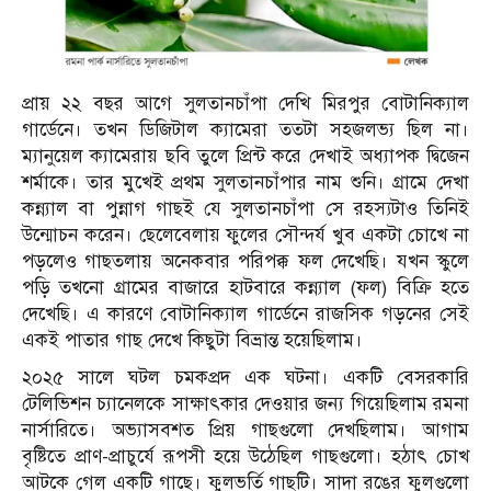
প্রায় ২২ বছর আগে সুলতানচাঁপা দেখি মিরপুর বোটানিক্যাল
গার্ডেনে। তখন ডিজিটাল ক্যামেরা ততটা সহজলভ্য ছিল না।
ম্যানুয়েল ক্যামেরায় ছবি তুলে প্রিন্ট করে দেখাই অধ্যাপক দ্বিজেন
শর্মাকে। তার মুখেই প্রথম সুলতানচাঁপার নাম শুনি। গ্রামে দেখা
কন্ন্যাল বা পুন্নাগ গাছই যে সুলতানচাঁপা সে রহস্যটাও তিনিই
উন্মোচন করেন। ছেলেবেলায় ফুলের সৌন্দর্য খুব একটা চোখে না
পড়লেও গাছতলায় অনেকবার পরিপক্ক ফল দেখেছি। যখন স্কুলে
পড়ি তখনো গ্রামের বাজারে হাটবারে কন্ন্যাল (ফল) বিক্রি হতে
দেখেছি। এ কারণে বোটানিক্যাল গার্ডেনে রাজসিক গড়নের সেই
একই পাতার গাছ দেখে কিছুটা বিভ্রান্ত হয়েছিলাম।
২০২৫ সালে ঘটল চমকপ্রদ এক ঘটনা। একটি বেসরকারি
টেলিভিশন চ্যানেলকে সাক্ষাৎকার দেওয়ার জন্য গিয়েছিলাম রমনা
নার্সারিতে। অভ্যাসবশত প্রিয় গাছগুলো দেখছিলাম। আগাম
বৃষ্টিতে প্রাণ-প্রাচুর্যে রূপসী হয়ে উঠেছিল গাছগুলো। হঠাৎ চোখ
আটকে গেল একটি গাছে। ফুলভর্তি গাছটি। সাদা রঙের ফুলগুলো