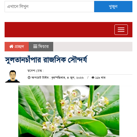
খুজুন
Toggle
naviga
প্রচ্ছদ
ফিচার
সুলতানচাঁপার রাজসিক সৌন্দর্য
স্বদেশ ডেস্ক :
আপডেট টাইম : বৃহস্পতিবার, ৪ জুন, ২০২৬
১১৯ বার