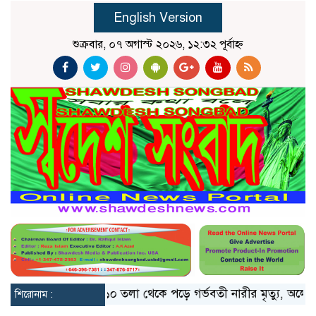
English Version
শুক্রবার, ০৭ অগাস্ট ২০২৬, ১২:৩২ পূর্বাহ্ন
াঙলো মিয়ানমার
১০ তলা থেকে পড়ে গর্ভবতী নারীর মৃত্যু, অলৌকিকভা
শিরোনাম :