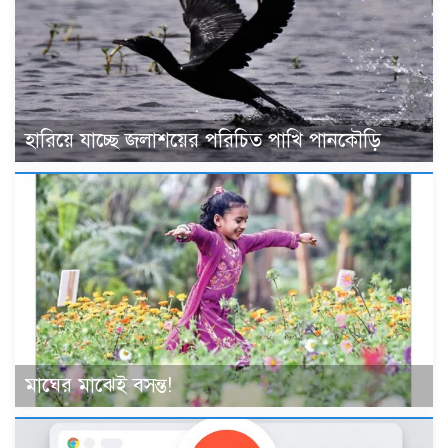
হারিয়ে যাচ্ছে জলাশয়ের পরিচিত পাখি পানকৌড়ি
মাঘের মাঝেই বসন্ত!