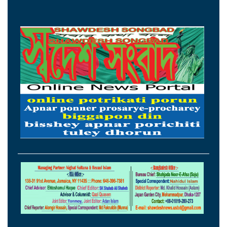
সরছেন প্রশাসকরা
ওমানের সঙ্গে চুক্তি হলেও এখনই খুলছে না
হরমুজ, ঘোষণা ইরানের
আগস্টের প্রথম ৫ দিনে রেমিট্যান্স এলো ৬০
কোটি ২০ লাখ ডলার
থাইল্যান্ডের সঙ্গে কূটনৈতিক অচলাবস্থা ভাঙলো
মিয়ানমার
সচিবালয়ে জনপ্রশাসন বিষয়ক উপদেষ্টা,
আমলাতান্ত্রিক জটিলতা পরিহার করে দ্রুত
কার্যকর ব্যবস্থা গ্রহণের নির্দেশ
সিলেটে শিশু ধর্ষণচেষ্টা ও হত্যা মামলায় প্রধান