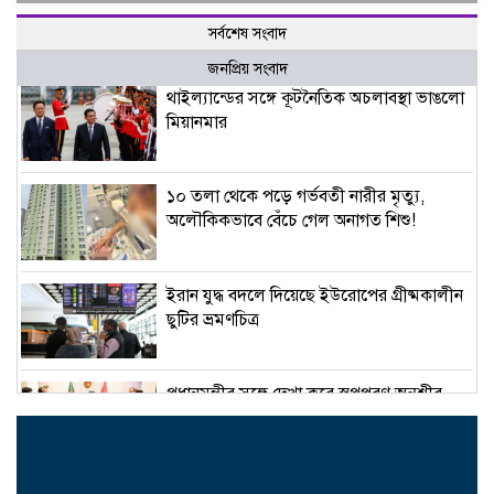
সর্বশেষ সংবাদ
জনপ্রিয় সংবাদ
থাইল্যান্ডের সঙ্গে কূটনৈতিক অচলাবস্থা ভাঙলো
মিয়ানমার
১০ তলা থেকে পড়ে গর্ভবতী নারীর মৃত্যু,
অলৌকিকভাবে বেঁচে গেল অনাগত শিশু!
ইরান যুদ্ধ বদলে দিয়েছে ইউরোপের গ্রীষ্মকালীন
ছুটির ভ্রমণচিত্র
প্রধানমন্ত্রীর সঙ্গে দেখা করে স্বপ্নপূরণ অনুশ্রীর,
মিলল হারমোনিয়াম উপহার
১৫ আগস্টের মধ্যেই একীভূত পাঁচ ব্যাংক থেকে