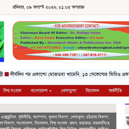
রবিবার, ০৯ অগাস্ট ২০২৬, ০১:০৫ অপরাহ্ন
দীর্ঘদিন পর প্রকাশ্যে মোজতবা খামেনি, ১৩ সেকেন্ডের ভিডিও প্রকাশ
বিশ্ব সংবাদ
বাংলাদেশ
খেলাধুলা
বিনোদন
অর্থনীতি
,
এক্সক্লুসিভ
,
কূটনীতি
,
ক্যাম্পাস
,
খুলনা বিভাগ
,
খেলাধুলা
,
চট্টগ্রাম বিভাগ
,
াল বিভাগ
,
বাংলাদেশ
,
বিনোদন
,
বিশ্ব সংবাদ
,
ভ্রমণ
,
মতামত
,
ময়মনসিংহ