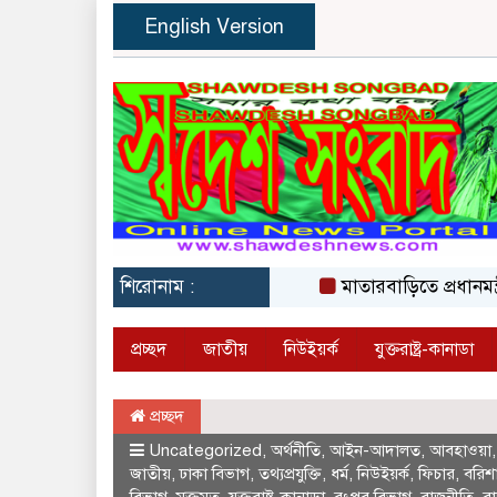
English Version
শিরোনাম :
মাতারবাড়িতে প্রধানমন্ত্রী
প্রচ্ছদ
জাতীয়
নিউইয়র্ক
যুক্তরাষ্ট্র-কানাডা
প্রচ্ছদ
Uncategorized
,
অর্থনীতি
,
আইন-আদালত
,
আবহাওয়া
জাতীয়
,
ঢাকা বিভাগ
,
তথ্যপ্রযুক্তি
,
ধর্ম
,
নিউইয়র্ক
,
ফিচার
,
বরিশ