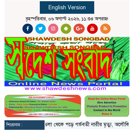
English Version
বৃহস্পতিবার, ০৬ অগাস্ট ২০২৬, ১১:৩৪ অপরাহ্ন
মিয়ানমার
১০ তলা থেকে পড়ে গর্ভবতী নারীর মৃত্যু, অলৌকিকভাবে বে
শিরোনাম :