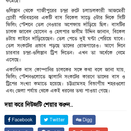
কমেছে।
গুলিস্তান থেকে গাজীপুরের চন্দ্রা রুটে চলাচলকারী আজমেরী
গ্লোরী পরিবহনের একটি বাস বিকেল সাড়ে ৫টার দিকে সিটি
ফিলিং স্টেশনে তেল নেওয়ার অপেক্ষায় দাঁড়িয়ে ছিল। বাসটির
চালক জাবেদ হোসেন ও হেলপার জসীম উদ্দিন জানান, বিকেল
৪টায় লাইনে দাঁড়িয়েছেন। তেল পেতে দুই ঘণ্টা পেরিয়ে যাবে।
তেল সংকটের প্রভাব পড়ছে তাদের রোজগারেও। আগে দিনে
চারবার চন্দ্রা-গুলিস্তান ট্রিপ দিতেন। এখন তা অর্ধেকে নেমে
এসেছে।
একাধিক বাস কোম্পানির চালকের সঙ্গে কথা বলে জানা যায়,
ফিলিং স্টেশনগুলোতে জ্বালানি সংকটের কারণে তাদের বাস ও
ট্রিপের সংখ্যা কমাতে হয়েছে। চট্টগ্রামসহ বিভাগীয় শহরগুলো
এবং জেলা পর্যায় থেকে একই ধরনের তথ্য পাওয়া গেছে।
দয়া করে নিউজটি শেয়ার করুন..
Facebook
Twitter
Digg