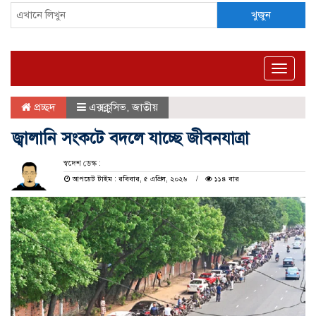
খুজুন
Toggle
naviga
প্রচ্ছদ
এক্সক্লুসিভ
,
জাতীয়
জ্বালানি সংকটে বদলে যাচ্ছে জীবনযাত্রা
স্বদেশ ডেস্ক :
আপডেট টাইম : রবিবার, ৫ এপ্রিল, ২০২৬
১১৪ বার