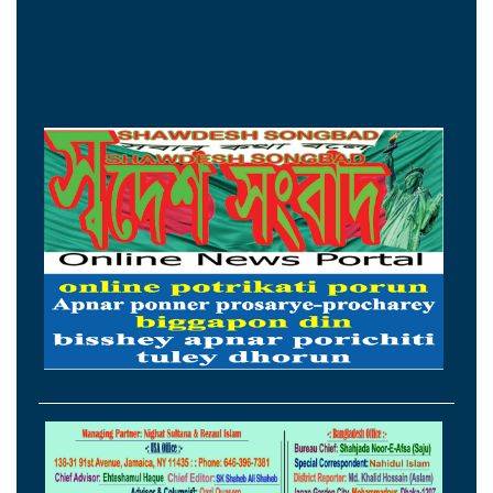
১৫ আগস্টের মধ্যেই একীভূত পাঁচ ব্যাংক থেকে
সরছেন প্রশাসকরা
ওমানের সঙ্গে চুক্তি হলেও এখনই খুলছে না
হরমুজ, ঘোষণা ইরানের
আগস্টের প্রথম ৫ দিনে রেমিট্যান্স এলো ৬০
কোটি ২০ লাখ ডলার
থাইল্যান্ডের সঙ্গে কূটনৈতিক অচলাবস্থা ভাঙলো
মিয়ানমার
সচিবালয়ে জনপ্রশাসন বিষয়ক উপদেষ্টা,
আমলাতান্ত্রিক জটিলতা পরিহার করে দ্রুত