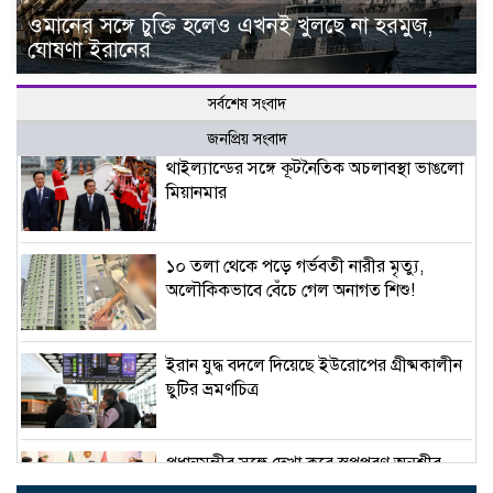
ওমানের সঙ্গে চুক্তি হলেও এখনই খুলছে না হরমুজ,
ঘোষণা ইরানের
সর্বশেষ সংবাদ
জনপ্রিয় সংবাদ
থাইল্যান্ডের সঙ্গে কূটনৈতিক অচলাবস্থা ভাঙলো
মিয়ানমার
১০ তলা থেকে পড়ে গর্ভবতী নারীর মৃত্যু,
অলৌকিকভাবে বেঁচে গেল অনাগত শিশু!
ইরান যুদ্ধ বদলে দিয়েছে ইউরোপের গ্রীষ্মকালীন
ছুটির ভ্রমণচিত্র
প্রধানমন্ত্রীর সঙ্গে দেখা করে স্বপ্নপূরণ অনুশ্রীর,
মিলল হারমোনিয়াম উপহার