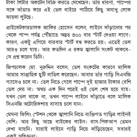
টাকা লিটার অকটেন বিক্রি করতে দেখেছেন। তাঁর ধারণা, পাম্পের
সঙ্গে আঁতাত করে এই তেল বাইরে পাঠিয়ে কিছু অসাধু লোক
ফায়দা লুটছে।
প্রাইভেটকারচালক জাকির হোসেন বলেন, লাইনে দাঁড়ানোর পর
থেকে পাম্প পর্যন্ত পৌঁছাতে অন্তত ৩০০ বার স্টার্ট দেওয়া লাগে।
কারণ, একটু এগিয়ে বারবার স্টার্ট বন্ধ করতে হয়। এতেই তেল
আরও চলে যায়। আর কতদিন এ রকম জ্বালানি সংকট থাকবে–
সে প্রশ্ন করেন তিনি।
জিপচালক মো. নুরুদ্দিন বলেন, তেল সংকটের কারণে মালিক
আমার সাপ্তাহিক ছুটি বাতিল করেছেন। আবার তাঁর গাড়ি সিএনজি
গ্যাসেও চলে না। তেল নিতে গেলে পাম্পে দুই হাজার টাকার বেশি
তেল দেয় না। অথচ এক দিন পরেই ওই তেল শেষ হয়ে যায়।
যখন তেল থাকে না, তখন পাম্পে লাইনে দাঁড়াতে বলে মালিক
সিএনজি অটোরিকশায় বাসায় চলে যান।
মেঘনা ফিলিং স্টেশন থেকে জ্বালানি নিতে ব্যক্তিগত গাড়ির লাইনই
বেশি। আর কিছু আছে বাইকের লাইন। বাস-পিকআপ তেমন
দেখা যায়নি। যারাই লাইনে গাড়ি নিয়ে দাঁড়িয়েছেন, সবারই
একই অভিজ্ঞতা।