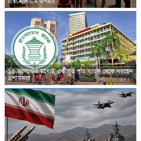
হারমোনিয়াম উপহার
১৫ আগস্টের মধ্যেই একীভূত পাঁচ ব্যাংক থেকে সরছেন
প্রশাসকরা