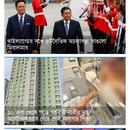
থাইল্যান্ডের সঙ্গে কূটনৈতিক অচলাবস্থা ভাঙলো
মিয়ানমার
১০ তলা থেকে পড়ে গর্ভবতী নারীর মৃত্যু,
অলৌকিকভাবে বেঁচে গেল অনাগত শিশু!