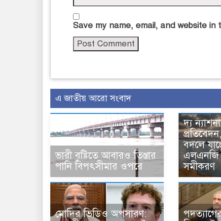
Save my name, email, and website in t
এ জাতীয় আরো সংবাদ
দ্য ন্যাশ
প্রতিবেদন
বদলে যাচ্ছ
ভারী বৃষ্টিতে আবারও তিস্তার
এলএনজি 
পানি বিপৎসীমার ওপরে
সমীকরণ
মোদির ভিডিও অপসারণ:
পদত্যাগের 