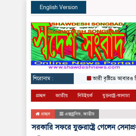
English Version
শিরোনাম :
ভারী বৃষ্টিতে আবারও তিস্ত
প্রচ্ছদ
জাতীয়
নিউইয়র্ক
যুক্তরাষ্ট্র-কানাডা
প্রচ্ছদ
এক্সক্লুসিভ
,
জাতীয়
সরকারি সফরে যুক্তরাষ্ট্রে গেলেন সেনাপ্