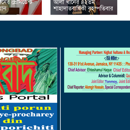
নের প্রেসিডেন্ট
আলী খানের ৪২তম
়ান
শাহাদাতবার্ষিকী বৃহস্পতিবার