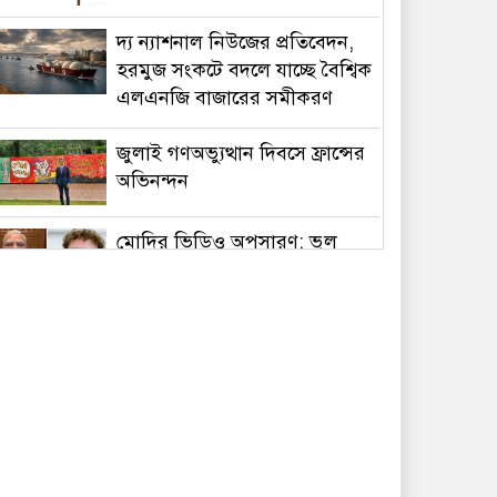
দ্য ন্যাশনাল নিউজের প্রতিবেদন,
হরমুজ সংকটে বদলে যাচ্ছে বৈশ্বিক
এলএনজি বাজারের সমীকরণ
জুলাই গণঅভ্যুত্থান দিবসে ফ্রান্সের
অভিনন্দন
মোদির ভিডিও অপসারণ: ভুল
স্বীকার করে ক্ষমা চাইল মেটা
পদত্যাগের গুঞ্জন উড়িয়ে দিলেন
ইরানের প্রেসিডেন্ট পেজেশকিয়ান
রিয়ার অ্যাডমিরাল মাহবুব আলী
খানের ৪২তম শাহাদাতবার্ষিকী
বৃহস্পতিবার