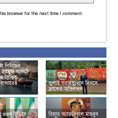
his browser for the next time I comment.
নাল নিউজের
, হরমুজ সংকটে
ে বৈশ্বিক
বাজারের
জুলাই গণঅভ্যুত্থান দিবসে
ফ্রান্সের অভিনন্দন
গুঞ্জন উড়িয়ে
রিয়ার অ্যাডমিরাল মাহবুব