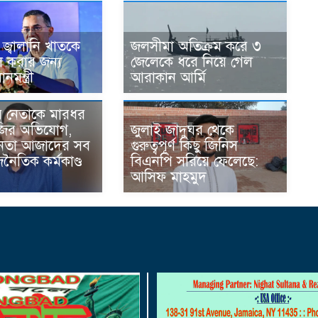
 জ্বালানি খাতকে
জলসীমা অতিক্রম করে ৩
ল করার জন্য
জেলেকে ধরে নিয়ে গেল
ানমন্ত্রী
আরাকান আর্মি
 নেতাকে মারধর
াজির অভিযোগ,
জুলাই জাদুঘর থেকে
নেতা আজাদের সব
গুরুত্বপূর্ণ কিছু জিনিস
ৈতিক কর্মকাণ্ড
বিএনপি সরিয়ে ফেলেছে:
আসিফ মাহমুদ