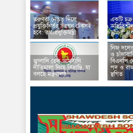
তরুণরা নেতৃত্ব দিলে
একটি চক্র
প্রযুক্তিনির্ভর উন্নয়ন টেকসই
অস্থিতিশী
হবে: তথ্যপ্রযুক্তিমন্ত্রী
সক্রিয়: প্রধ
নিজ দলের
ও চাঁদাব
জ্বালানি তেল আমদানি
বিএনপি 
নীতিমালা নিয়ে বিভ্রান্তি, যা
পদ ও রাজন
বলছে মন্ত্রণালয়
স্থগিত