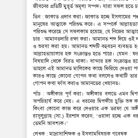
জীবনের প্রতিটি মুহূর্ত অমূল্য সম্পদ। যারা সফল হ
তিন : জাকাত প্রদান করা। জাকাত হচ্ছে ইসলামের পঞ্চম 
মানুষের আত্মাকে পরিশুদ্ধ করে। এ সম্পর্কে আল্লাহ
পরিশুদ্ধ করেছে সে সফলকাম হয়েছে, যে নিজের আত্মাক
চার : আমানতদারি রক্ষা করা। আমানত শব্দ দিয়ে ওই দ
ও ভরসা করা হয়। আমানত শব্দটি বহুবচন ব্যবহৃত হ
আল্লাহতায়ালার হক সংক্রান্তও হতে পারে। যেমন :
বিষয়াদি থেকে বিরত থাকা। বান্দার হক সংক্রান্তও
তাহলে এই আমানত মালিকের কাছে ফিরিয়ে দেওয়া পর্যন
কারও কাছে কোনো গোপন কথা বললেও কথাটি তার ক
গোপন কথা ফাঁস করাও আমানতের খেয়ানত।
পাঁচ : অঙ্গীকার পূর্ণ করা। অঙ্গীকার বলতে এমন দ্
অপরিহার্য করে নেয়। এ ধরনের দ্বিপক্ষীয় চুক্তি ভঙ
কিংবা কোনো কাজ করে দেওয়ার এক তরফা যে অঙ্গীক
রাসুলুল্লাহ (সা.) ইরশাদ করেন, ‘ওয়াদা হচ্ছে এ
তেমনি আবশ্যক।’
লেখক : মাদ্রাসাশিক্ষক ও ইসলামবিষয়ক গবেষক