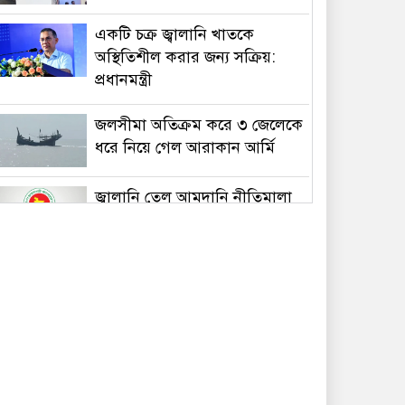
একটি চক্র জ্বালানি খাতকে
অস্থিতিশীল করার জন্য সক্রিয়:
প্রধানমন্ত্রী
জলসীমা অতিক্রম করে ৩ জেলেকে
ধরে নিয়ে গেল আরাকান আর্মি
জ্বালানি তেল আমদানি নীতিমালা
নিয়ে বিভ্রান্তি, যা বলছে মন্ত্রণালয়
নিজ দলের নেতাকে মারধর ও
চাঁদাবাজির অভিযোগ, বিএনপি
নেতা আজাদের সব পদ ও
রাজনৈতিক কর্মকাণ্ড স্থগিত
জুলাই জাদুঘর থেকে গুরুত্বপূর্ণ কিছু
জিনিস বিএনপি সরিয়ে ফেলেছে: