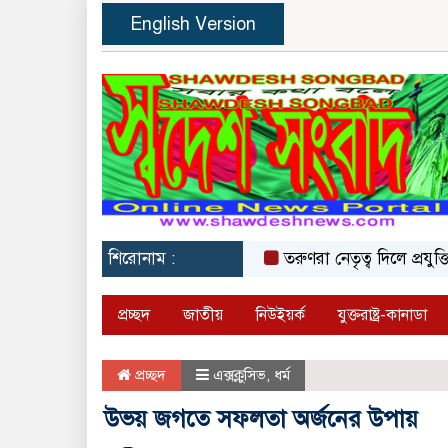
English Version
শিরোনাম :
তরুণরা নেতৃত্ব দিলে প্রযুক্তিনির্ভর 
প্রচ্ছদ
জাতীয়
নিউইয়র্ক
যুক্তরাষ্ট্র-কানাডা
প্রচ্ছদ
এক্সক্লুসিভ
,
ধর্ম
উভয় জগতে সফলতা অর্জনের উপায়