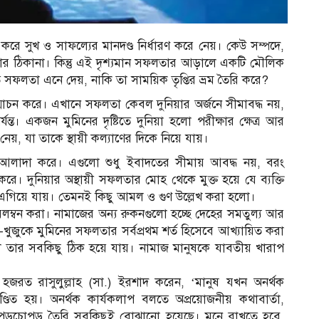
ে সুখ ও সাফল্যের মানদণ্ড নির্ধারণ করে নেয়। কেউ সম্পদে,
তার ঠিকানা। কিন্তু এই দৃশ্যমান সফলতার আড়ালে একটি মৌলিক
ত সফলতা এনে দেয়, নাকি তা সাময়িক তৃপ্তির ভ্রম তৈরি করে?
মোচন করে। এখানে সফলতা কেবল দুনিয়ার অর্জনে সীমাবদ্ধ নয়,
যন্ত। একজন মুমিনের দৃষ্টিতে দুনিয়া হলো পরীক্ষার ক্ষেত্র আর
য়, যা তাকে স্থায়ী কল্যাণের দিকে নিয়ে যায়।
লাদা করে। এগুলো শুধু ইবাদতের সীমায় আবদ্ধ নয়, বরং
করে। দুনিয়ার অস্থায়ী সফলতার মোহ থেকে মুক্ত হয়ে যে ব্যক্তি
 এগিয়ে যায়। তেমনই কিছু আমল ও গুণ উল্লেখ করা হলো।
 অবলম্বন করা। নামাজের অন্য রুকনগুলো হচ্ছে দেহের সমতুল্য আর
শু-খুজুকে মুমিনের সফলতার সর্বপ্রথম শর্ত হিসেবে আখ্যায়িত করা
 তার সবকিছু ঠিক হয়ে যায়। নামাজ মানুষকে যাবতীয় খারাপ
হজরত রাসুলুল্লাহ (সা.) ইরশাদ করেন, ‘মানুষ যখন অনর্থক
্ডিত হয়। অনর্থক কার্যকলাপ বলতে অপ্রয়োজনীয় কথাবার্তা,
রিক্ত কাপড়চোপড় তৈরি সবকিছুই বোঝানো হয়েছে। মনে রাখতে হবে,