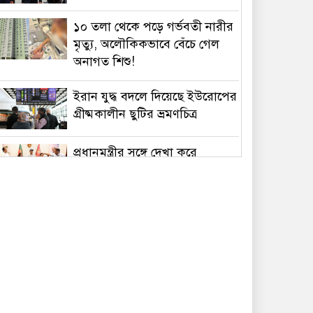
১০ তলা থেকে পড়ে গর্ভবতী নারীর
মৃত্যু, অলৌকিকভাবে বেঁচে গেল
অনাগত শিশু!
ইরান যুদ্ধ বদলে দিয়েছে ইউরোপের
গ্রীষ্মকালীন ছুটির ভ্রমণচিত্র
প্রধানমন্ত্রীর সঙ্গে দেখা করে
স্বপ্নপূরণ অনুশ্রীর, মিলল
হারমোনিয়াম উপহার
১৫ আগস্টের মধ্যেই একীভূত পাঁচ
ব্যাংক থেকে সরছেন প্রশাসকরা
ওমানের সঙ্গে চুক্তি হলেও এখনই
খুলছে না হরমুজ, ঘোষণা ইরানের