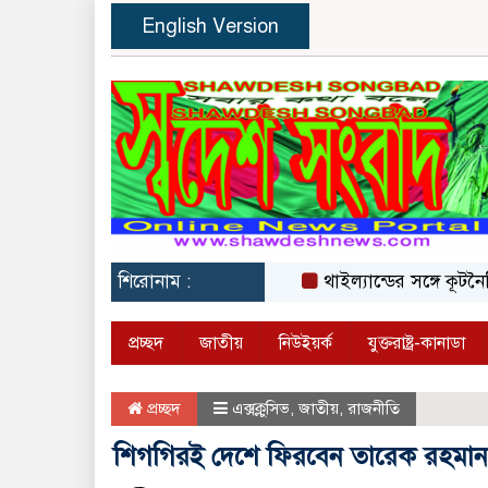
English Version
শিরোনাম :
থাইল্যান্ডের সঙ্গে কূটনৈতিক অ
প্রচ্ছদ
জাতীয়
নিউইয়র্ক
যুক্তরাষ্ট্র-কানাডা
প্রচ্ছদ
এক্সক্লুসিভ
,
জাতীয়
,
রাজনীতি
শিগগিরই দেশে ফিরবেন তারেক রহমান :