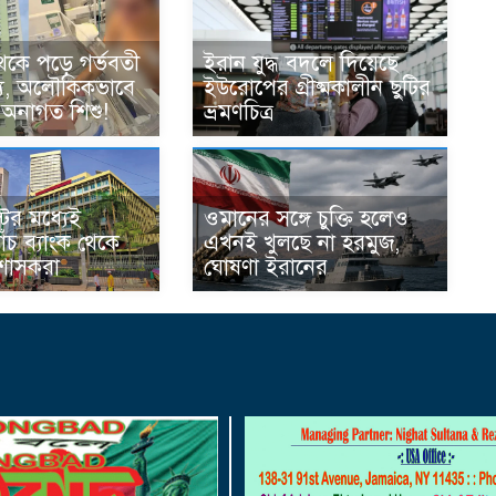
েকে পড়ে গর্ভবতী
ইরান যুদ্ধ বদলে দিয়েছে
্যু, অলৌকিকভাবে
ইউরোপের গ্রীষ্মকালীন ছুটির
 অনাগত শিশু!
ভ্রমণচিত্র
ের মধ্যেই
ওমানের সঙ্গে চুক্তি হলেও
ঁচ ব্যাংক থেকে
এখনই খুলছে না হরমুজ,
রশাসকরা
ঘোষণা ইরানের