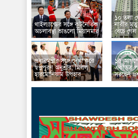
১০ তলা থ
থাইল্যান্ডের সঙ্গে কূটনৈতিক
নারীর মৃত
অচলাবস্থা ভাঙলো মিয়ানমার
বেঁচে গেল
প্রধানমন্ত্রীর সঙ্গে দেখা করে
১৫ আগস্ট
স্বপ্নপূরণ অনুশ্রীর, মিলল
একীভূত পা
হারমোনিয়াম উপহার
সরছেন প্