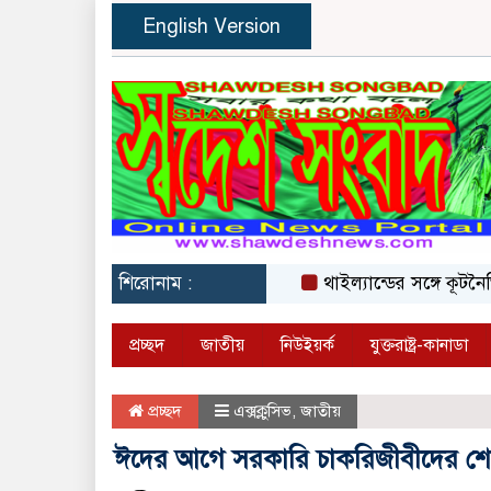
English Version
শিরোনাম :
থাইল্যান্ডের সঙ্গে কূটনৈতিক 
প্রচ্ছদ
জাতীয়
নিউইয়র্ক
যুক্তরাষ্ট্র-কানাডা
প্রচ্ছদ
এক্সক্লুসিভ
,
জাতীয়
ঈদের আগে সরকারি চাকরিজীবীদের শে