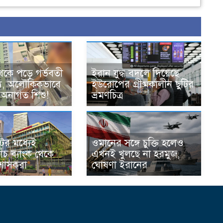
েকে পড়ে গর্ভবতী
ইরান যুদ্ধ বদলে দিয়েছে
্যু, অলৌকিকভাবে
ইউরোপের গ্রীষ্মকালীন ছুটির
 অনাগত শিশু!
ভ্রমণচিত্র
ের মধ্যেই
ওমানের সঙ্গে চুক্তি হলেও
ঁচ ব্যাংক থেকে
এখনই খুলছে না হরমুজ,
রশাসকরা
ঘোষণা ইরানের