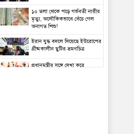
১০ তলা থেকে পড়ে গর্ভবতী নারীর
মৃত্যু, অলৌকিকভাবে বেঁচে গেল
অনাগত শিশু!
ইরান যুদ্ধ বদলে দিয়েছে ইউরোপের
গ্রীষ্মকালীন ছুটির ভ্রমণচিত্র
প্রধানমন্ত্রীর সঙ্গে দেখা করে
স্বপ্নপূরণ অনুশ্রীর, মিলল
হারমোনিয়াম উপহার
১৫ আগস্টের মধ্যেই একীভূত পাঁচ
ব্যাংক থেকে সরছেন প্রশাসকরা
ওমানের সঙ্গে চুক্তি হলেও এখনই
খুলছে না হরমুজ, ঘোষণা ইরানের