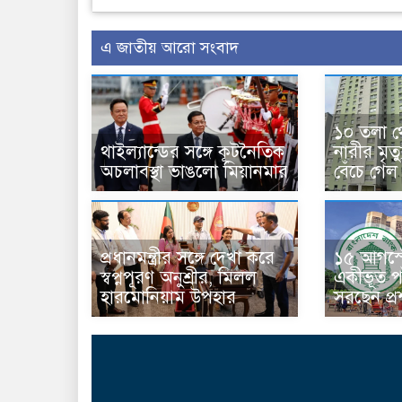
এ জাতীয় আরো সংবাদ
১০ তলা থ
থাইল্যান্ডের সঙ্গে কূটনৈতিক
নারীর মৃত
অচলাবস্থা ভাঙলো মিয়ানমার
বেঁচে গেল
প্রধানমন্ত্রীর সঙ্গে দেখা করে
১৫ আগস্ট
স্বপ্নপূরণ অনুশ্রীর, মিলল
একীভূত পা
হারমোনিয়াম উপহার
সরছেন প্