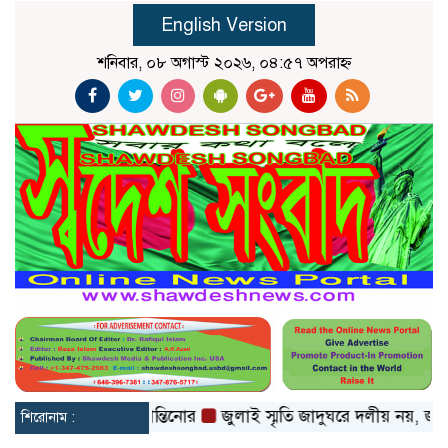
English Version
শনিবার, ০৮ অগাস্ট ২০২৬, ০৪:৫৭ অপরাহ্ন
োগ, অস্বীকার ইনফান্তিনোর
জুলাই স্মৃতি জাদুঘরে দলীয় নয়, জাতীয
শিরোনাম :