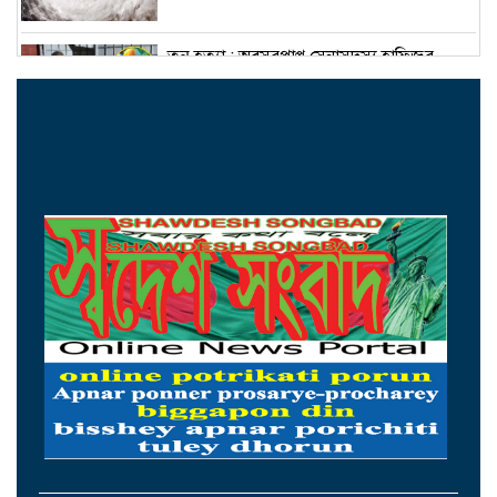
তনু হত্যা : অবসরপ্রাপ্ত সেনাসদস্য হাফিজুর
রহমান ফের গ্রেপ্তার
জ্বালানি-বিদ্যুৎ সেক্টরকে অস্থিতিশীল করার চেষ্টা
করছে একটি চক্র: প্রধানমন্ত্রী
শেখ হাসিনা যেন ভারত থেকে রাজনৈতিক বক্তব্য
দিতে না পারে
‘হাসিনা কার্ড’ খেলবেন আর বন্ধুত্ব চাইবেন, দুটো
বিপরীতমুখী-ভারতকে স্বরাষ্ট্রমন্ত্রী
ইরানে মোসাদের ২১ গুপ্তচর আটক