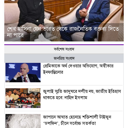
শেখ হাসিনা যেন ভারত থেকে রাজনৈতিক বক্তব্য দিতে
না পারে
সর্বশেষ সংবাদ
জনপ্রিয় সংবাদ
প্রেমিকাকে অর্থ দেওয়ার অভিযোগ, অস্বীকার
ইনফান্তিনোর
জুলাই স্মৃতি জাদুঘরে দলীয় নয়, জাতীয় ইতিহাস
থাকতে হবে: নাহিদ ইসলাম
জাপানে আঘাত হেনেছে শক্তিশালী টাইফুন
‘ডলফিন’, চীনে সর্বোচ্চ সতর্কতা