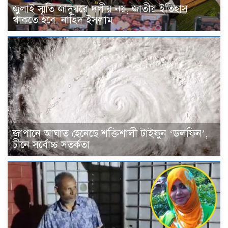
জুলাই স্মৃতি জাদুঘরে দলীয় নয়, জাতীয় ইতিহাস
থাকতে হবে: নাহিদ ইসলাম
জাপানে আঘাত হেনেছে শক্তিশালী টাইফুন ‘ডলফিন’,
চীনে সর্বোচ্চ সতর্কতা