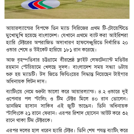
আয়ারল্যান্ডের বিপক্ষে তিন ম্যাচ সিরিজের প্রথম টি-টোয়েন্টিতে
মুখোমুখি হয়েছে বাংলাদেশ। যেখানে প্রথমে ব্যাট করা আইরিশরা
হ্যারি টেক্টরের অপরাজিত অসাধারণ হাফসেঞ্চুরিতে নির্ধারিত ২০
ওভার শেষে ৪ উইকেট হারিয়ে ১৮১ রান করেছে।
আজ বৃহস্পতিবার চট্টগ্রামে বীরশ্রেষ্ঠ ফ্লাইট লেফটেন্যান্ট মতিউর
রহমান স্টেডিয়ামে খেলছে দুদল। বাংলাদেশ সময় সন্ধ্যা ৬টায়
শুরু হয় ম্যাচটি। টস জিতে ফিল্ডিংয়ের সিদ্ধান্ত নিয়েছেন টাইগার
অধিনায়ক লিটন দাস।
ব্যাটিংয়ে নেমে শুরুটা ভালো করে আয়ারল্যান্ড। ৪.২ ওভারে দুই
ওপেনার পল স্টালিং ও টিম টেক্টর মিলে ৪০ রান তোলেন।
তানজিম হাসান সাকিব এই জুটি ভাঙেন। তিনি অধিনায়ক
স্টালিংকে ২১ রানে ফেরান। এরপর রিশাদ হোসেন আউট করে ৩২
রানে থাকা টিম টেক্টরকে।
এরপর দলের হাল ধরেন হ্যারি টেক্টর। তিনি শেষ পযন্ত ব্যাটিং করে