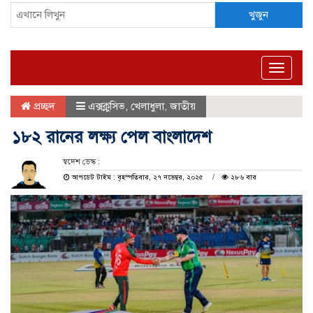
খুজুন
Toggle
naviga
প্রচ্ছদ
এক্সক্লুসিভ
,
খেলাধুলা
,
জাতীয়
১৮২ রানের লক্ষ্য পেল বাংলাদেশ
স্বদেশ ডেস্ক :
আপডেট টাইম : বৃহস্পতিবার, ২৭ নভেম্বর, ২০২৫
২৮৬ বার