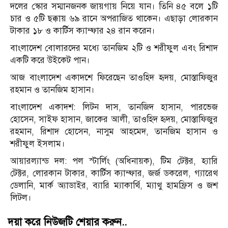
দলের স্কোর সম্মানজনক জায়গায় নিয়ে যান। তিনি ৪৫ বলে ১টি
চার ও ৫টি ছক্কায় ৬৯ রানে অপরাজিত থাকেন। এছাড়া লোরকান
টাকার ১৮ ও কার্টিস ক্যাম্ফার ২৪ রান করেন।
বাংলাদেশ বোলারদের মধ্যে তানজিম ২টি ও শরীফুল এবং রিশাদ
একটি করে উইকেট পান।
আজ বাংলাদেশ একাদশে ফিরেছেন তাওহিদ হৃদয়, মোস্তাফিজুর
রহমান ও তানজিম হাসান।
বাংলাদেশ একাদশ: লিটন দাস, তানজিদ হাসান, পারভেজ
হোসেন, সাইফ হাসান, জাকের আলী, তাওহিদ হৃদয়, মোস্তাফিজুর
রহমান, রিশাদ হোসেন, নাসুম আহমেদ, তানজিম হাসান ও
শরীফুল ইসলাম।
আয়ারল্যান্ড দল: পল স্টার্লিং (অধিনায়ক), টিম টেক্টর, হ্যারি
টেক্টর, লোরকান টাকার, কার্টিস ক্যাম্ফার, জর্জ ডকরেল, গ্যারেথ
ডেলানি, মার্ক অ্যাডাইর, ব্যারি ম্যাকার্থি, ম্যাথু হামফ্রিস ও জশ
লিটল।
দয়া করে নিউজটি শেয়ার করুন..