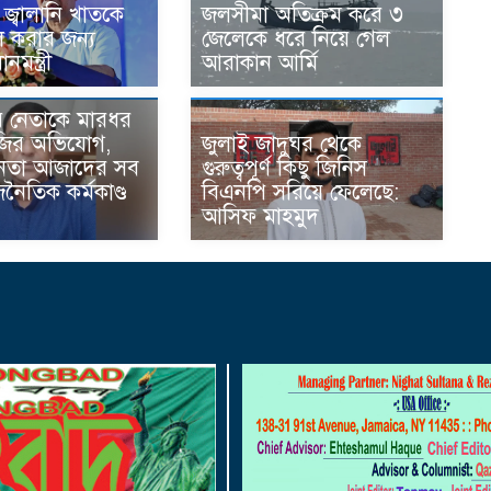
 জ্বালানি খাতকে
জলসীমা অতিক্রম করে ৩
ল করার জন্য
জেলেকে ধরে নিয়ে গেল
ানমন্ত্রী
আরাকান আর্মি
 নেতাকে মারধর
াজির অভিযোগ,
জুলাই জাদুঘর থেকে
নেতা আজাদের সব
গুরুত্বপূর্ণ কিছু জিনিস
ৈতিক কর্মকাণ্ড
বিএনপি সরিয়ে ফেলেছে:
আসিফ মাহমুদ