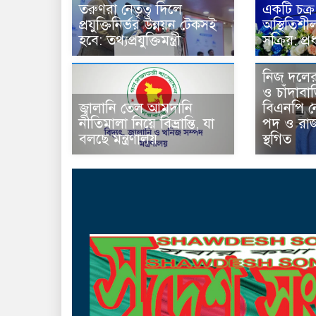
তরুণরা নেতৃত্ব দিলে
একটি চক্র
প্রযুক্তিনির্ভর উন্নয়ন টেকসই
অস্থিতিশী
হবে: তথ্যপ্রযুক্তিমন্ত্রী
সক্রিয়: প্রধ
নিজ দলের
ও চাঁদাব
জ্বালানি তেল আমদানি
বিএনপি 
নীতিমালা নিয়ে বিভ্রান্তি, যা
পদ ও রাজন
বলছে মন্ত্রণালয়
স্থগিত