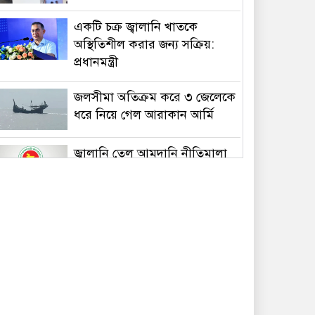
একটি চক্র জ্বালানি খাতকে
অস্থিতিশীল করার জন্য সক্রিয়:
প্রধানমন্ত্রী
জলসীমা অতিক্রম করে ৩ জেলেকে
ধরে নিয়ে গেল আরাকান আর্মি
জ্বালানি তেল আমদানি নীতিমালা
নিয়ে বিভ্রান্তি, যা বলছে মন্ত্রণালয়
নিজ দলের নেতাকে মারধর ও
চাঁদাবাজির অভিযোগ, বিএনপি
নেতা আজাদের সব পদ ও
রাজনৈতিক কর্মকাণ্ড স্থগিত
জুলাই জাদুঘর থেকে গুরুত্বপূর্ণ কিছু
জিনিস বিএনপি সরিয়ে ফেলেছে: