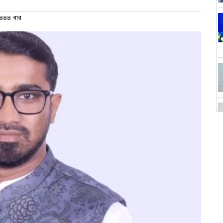
৪৪৪ বার