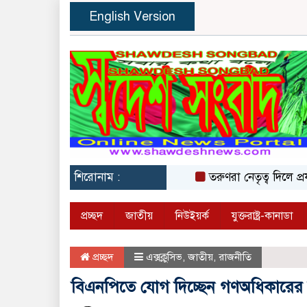
English Version
শিরোনাম :
তরুণরা নেতৃত্ব দিলে প্রযুক্তিনি
প্রচ্ছদ
জাতীয়
নিউইয়র্ক
যুক্তরাষ্ট্র-কানাডা
প্রচ্ছদ
এক্সক্লুসিভ
,
জাতীয়
,
রাজনীতি
বিএনপিতে যোগ দিচ্ছেন গণঅধিকারের 