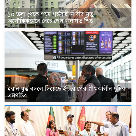
১০ তলা থেকে পড়ে গর্ভবতী নারীর মৃত্যু,
অলৌকিকভাবে বেঁচে গেল অনাগত শিশু!
ইরান যুদ্ধ বদলে দিয়েছে ইউরোপের গ্রীষ্মকালীন ছুটির
ভ্রমণচিত্র