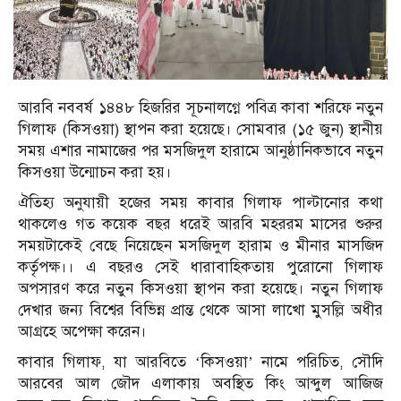
আরবি নববর্ষ ১৪৪৮ হিজরির সূচনালগ্নে পবিত্র কাবা শরিফে নতুন
গিলাফ (কিসওয়া) স্থাপন করা হয়েছে। সোমবার (১৫ জুন) স্থানীয়
সময় এশার নামাজের পর মসজিদুল হারামে আনুষ্ঠানিকভাবে নতুন
কিসওয়া উন্মোচন করা হয়।
ঐতিহ্য অনুযায়ী হজের সময় কাবার গিলাফ পাল্টানোর কথা
থাকলেও গত কয়েক বছর ধরেই আরবি মহররম মাসের শুরুর
সময়টাকেই বেছে নিয়েছেন মসজিদুল হারাম ও মীনার মাসজিদ
কর্তৃপক্ষ।। এ বছরও সেই ধারাবাহিকতায় পুরোনো গিলাফ
অপসারণ করে নতুন কিসওয়া স্থাপন করা হয়েছে। নতুন গিলাফ
দেখার জন্য বিশ্বের বিভিন্ন প্রান্ত থেকে আসা লাখো মুসল্লি অধীর
আগ্রহে অপেক্ষা করেন।
কাবার গিলাফ, যা আরবিতে ‘কিসওয়া’ নামে পরিচিত, সৌদি
আরবের আল জৌদ এলাকায় অবস্থিত কিং আব্দুল আজিজ