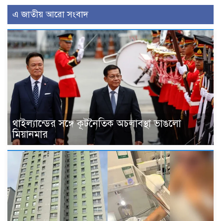
এ জাতীয় আরো সংবাদ
থাইল্যান্ডের সঙ্গে কূটনৈতিক অচলাবস্থা ভাঙলো
মিয়ানমার