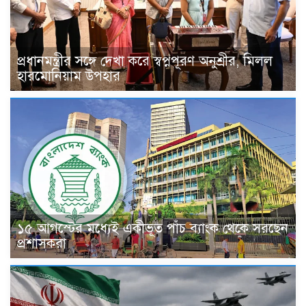
প্রধানমন্ত্রীর সঙ্গে দেখা করে স্বপ্নপূরণ অনুশ্রীর, মিলল
হারমোনিয়াম উপহার
১৫ আগস্টের মধ্যেই একীভূত পাঁচ ব্যাংক থেকে সরছেন
প্রশাসকরা