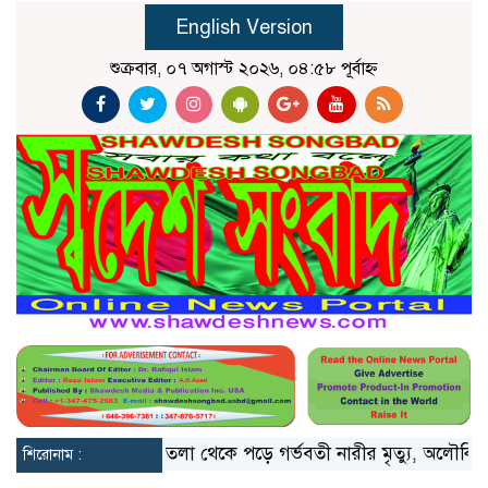
English Version
শুক্রবার, ০৭ অগাস্ট ২০২৬, ০৪:৫৮ পূর্বাহ্ন
লো মিয়ানমার
১০ তলা থেকে পড়ে গর্ভবতী নারীর মৃত্যু, অলৌকিকভাব
শিরোনাম :