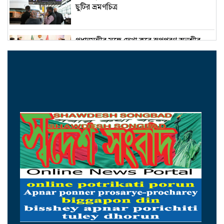
ছুটির ভ্রমণচিত্র
প্রধানমন্ত্রীর সঙ্গে দেখা করে স্বপ্নপূরণ অনুশ্রীর,
মিলল হারমোনিয়াম উপহার
১৫ আগস্টের মধ্যেই একীভূত পাঁচ ব্যাংক থেকে
সরছেন প্রশাসকরা
ওমানের সঙ্গে চুক্তি হলেও এখনই খুলছে না
হরমুজ, ঘোষণা ইরানের
আগস্টের প্রথম ৫ দিনে রেমিট্যান্স এলো ৬০
কোটি ২০ লাখ ডলার
থাইল্যান্ডের সঙ্গে কূটনৈতিক অচলাবস্থা ভাঙলো