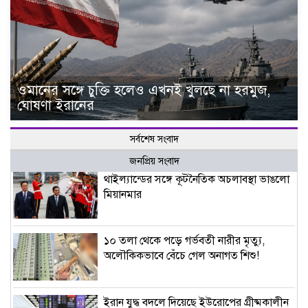
ওমানের সঙ্গে চুক্তি হলেও এখনই খুলছে না হরমুজ,
ঘোষণা ইরানের
সর্বশেষ সংবাদ
জনপ্রিয় সংবাদ
থাইল্যান্ডের সঙ্গে কূটনৈতিক অচলাবস্থা ভাঙলো
মিয়ানমার
১০ তলা থেকে পড়ে গর্ভবতী নারীর মৃত্যু,
অলৌকিকভাবে বেঁচে গেল অনাগত শিশু!
ইরান যুদ্ধ বদলে দিয়েছে ইউরোপের গ্রীষ্মকালীন