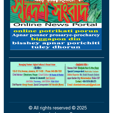
ওমানের সঙ্গে চুক্তি হলেও এখনই খুলছে না
হরমুজ, ঘোষণা ইরানের
আগস্টের প্রথম ৫ দিনে রেমিট্যান্স এলো ৬০
কোটি ২০ লাখ ডলার
থাইল্যান্ডের সঙ্গে কূটনৈতিক অচলাবস্থা ভাঙলো
মিয়ানমার
সচিবালয়ে জনপ্রশাসন বিষয়ক উপদেষ্টা,
আমলাতান্ত্রিক জটিলতা পরিহার করে দ্রুত
কার্যকর ব্যবস্থা গ্রহণের নির্দেশ
সিলেটে শিশু ধর্ষণচেষ্টা ও হত্যা মামলায় প্রধান
আসামির মৃত্যুদণ্ড
© All rights reserved © 2025