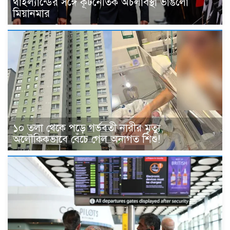
থাইল্যান্ডের সঙ্গে কূটনৈতিক অচলাবস্থা ভাঙলো
মিয়ানমার
১০ তলা থেকে পড়ে গর্ভবতী নারীর মৃত্যু,
অলৌকিকভাবে বেঁচে গেল অনাগত শিশু!