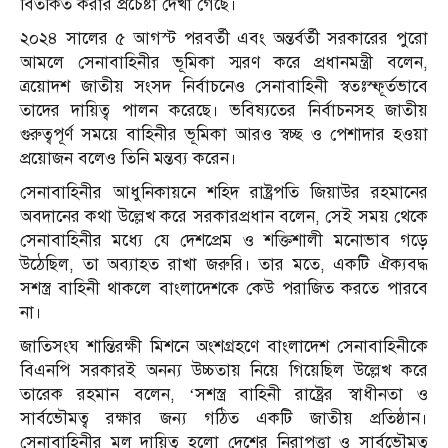
বিতর্কিত করার প্রচেষ্টা দেখা গেছে।
২০২৪ সালের ৫ আগস্ট পরবর্তী এবং অন্তর্বর্তী সরকারের পুরো
আমলে সেনাবাহিনীর ভূমিকা স্মরণ করে প্রধানমন্ত্রী বলেন,
ত্রয়োদশ জাতীয় সংসদ নির্বাচনেও সেনাবাহিনী স্বতঃস্ফূর্তভাবে
তাদের দায়িত্ব পালন করেছে। ভবিষ্যতের নির্বাচনসহ জাতীয়
গুরুত্বপূর্ণ সময়ে বাহিনীর ভূমিকা আরও স্বচ্ছ ও পেশাদার হওয়া
প্রয়োজন বলেও তিনি মন্তব্য করেন।
সেনাবাহিনীর আধুনিকায়নে শহিদ রাষ্ট্রপতি জিয়াউর রহমানের
অবদানের কথা উল্লেখ করে সরকারপ্রধান বলেন, সেই সময় থেকে
সেনাবাহিনীর মধ্যে যে দেশপ্রেম ও শক্তিশালী মনোভাব গড়ে
উঠেছিল, তা অব্যাহত রাখা জরুরি। তার মতে, একটি ঐক্যবদ্ধ
সশস্ত্র বাহিনী থাকলে বাংলাদেশকে কেউ পরাজিত করতে পারবে
না।
জাতিসংঘ শান্তিরক্ষী মিশনে অংশগ্রহণে বাংলাদেশ সেনাবাহিনীকে
বিএনপি সরকারই অনন্য উচ্চতায় নিয়ে গিয়েছিল উল্লেখ করে
তারেক রহমান বলেন, ‘সশস্ত্র বাহিনী রাষ্ট্রের স্বাধীনতা ও
সার্বভৌমত্ব রক্ষার জন্য গঠিত একটি জাতীয় প্রতিষ্ঠান।
সেনাবাহিনীর মূল দায়িত্ব হলো দেশের নিরাপত্তা ও সার্বভৌমত্ব