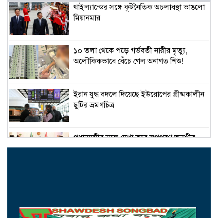
থাইল্যান্ডের সঙ্গে কূটনৈতিক অচলাবস্থা ভাঙলো
মিয়ানমার
১০ তলা থেকে পড়ে গর্ভবতী নারীর মৃত্যু,
অলৌকিকভাবে বেঁচে গেল অনাগত শিশু!
ইরান যুদ্ধ বদলে দিয়েছে ইউরোপের গ্রীষ্মকালীন
ছুটির ভ্রমণচিত্র
প্রধানমন্ত্রীর সঙ্গে দেখা করে স্বপ্নপূরণ অনুশ্রীর,
মিলল হারমোনিয়াম উপহার
১৫ আগস্টের মধ্যেই একীভূত পাঁচ ব্যাংক থেকে
সরছেন প্রশাসকরা