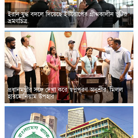
ইরান যুদ্ধ বদলে দিয়েছে ইউরোপের গ্রীষ্মকালীন ছুটির
ভ্রমণচিত্র
প্রধানমন্ত্রীর সঙ্গে দেখা করে স্বপ্নপূরণ অনুশ্রীর, মিলল
হারমোনিয়াম উপহার