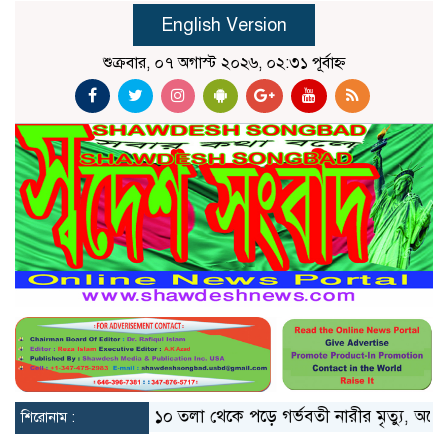
English Version
শুক্রবার, ০৭ অগাস্ট ২০২৬, ০২:৩১ পূর্বাহ্ন
ভাঙলো মিয়ানমার
১০ তলা থেকে পড়ে গর্ভবতী নারীর মৃত্যু, অলৌকিকভ
শিরোনাম :