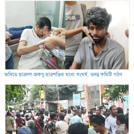
জবিতে ছাত্রদল-জকসু-ছাত্রশক্তির মধ্যে সংঘর্ষ, তদন্ত কমিটি গঠন