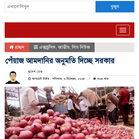
খুজুন
Toggle
naviga
প্রচ্ছদ
এক্সক্লুসিভ
,
জাতীয়
,
লিড নিউজ
পেঁয়াজ আমদানির অনুমতি দিচ্ছে সরকার
স্বদেশ ডেস্ক :
আপডেট টাইম : শনিবার, ৬ ডিসেম্বর, ২০২৫
৩২৪ বার