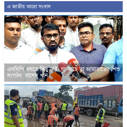
এ জাতীয় আরো সংবাদ
এনসিপি বলতে কিছু নেই, যা আছে তা জামায়াতের শিশু
সংগঠন: রাশেদ খান