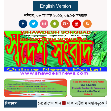
English Version
শনিবার, ০৮ অগাস্ট ২০২৬, ০৬:২৩ অপরাহ্ন
মায়াতের শিশু সংগঠন: রাশেদ খান
ঢাকা-চট্টগ্রাম মহাসড়কে ধীরগতিত
শিরোনাম :